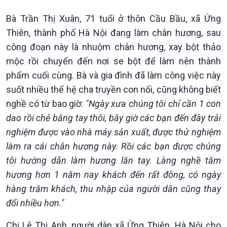
Bà Trần Thị Xuân, 71 tuổi ở thôn Cầu Bầu, xã Ứng
Thiên, thành phố Hà Nội đang làm chân hương, sau
công đoạn này là nhuộm chân hương, xay bột thảo
mộc rồi chuyển đến nơi se bột để làm nên thành
phẩm cuối cùng. Bà và gia đình đã làm công việc này
Giới thiệu
Thời sự
suốt nhiều thế hệ cha truyền con nối, cũng không biết
Thời sự 6h
nghề có từ bao giờ:
"Ngày xưa chúng tôi chỉ cần 1 con
Thời sự 12h
dao rồi chẻ bằng tay thôi, bây giờ các bạn đến đây trải
Thời sự 18h
nghiệm được vào nhà máy sản xuất, được thử nghiệm
Thời sự 21h30
Bản tin
làm ra cái chân hương này. Rồi các bạn được chúng
Chuyên mục
tôi hướng dẫn làm hương lăn tay. Làng nghề tăm
Theo dòng Thời sự
hương hơn 1 năm nay khách đến rất đông, có ngày
hàng trăm khách, thu nhập của người dân cũng thay
đổi nhiều hơn."
Chị Lê Thị Anh, người dân xã Ứng Thiên, Hà Nội cho