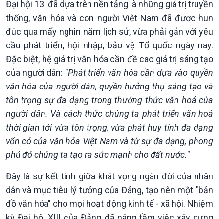
Đại hội 13 đã dựa trên nền tảng là những giá trị truyền
Câu chuyện Thể thao
Infographic
E-Magazine
thống, văn hóa và con người Việt Nam đã được hun
đúc qua mấy nghìn năm lịch sử, vừa phải gắn với yêu
cầu phát triển, hội nhập, bảo vệ Tổ quốc ngày nay.
Đặc biệt, hệ giá trị văn hóa cần đề cao giá trị sáng tạo
của người dân:
"Phát triển văn hóa cần dựa vào quyền
văn hóa của người dân, quyền hưởng thụ sáng tạo và
tôn trọng sự đa dạng trong thưởng thức văn hoá của
người dân. Và cách thức chúng ta phát triển văn hoá
thời gian tới vừa tôn trọng, vừa phát huy tính đa dạng
vốn có của văn hóa Việt Nam và từ sự đa dạng, phong
phú đó chúng ta tạo ra sức mạnh cho đất nước."
Đây là sự kết tinh giữa khát vọng ngàn đời của nhân
dân và mục tiêu lý tưởng của Đảng, tạo nên một "bản
đồ văn hóa" cho mọi hoạt động kinh tế - xã hội. Nhiệm
kỳ Đại hội XIII của Đảng đã nâng tầm việc xây dựng