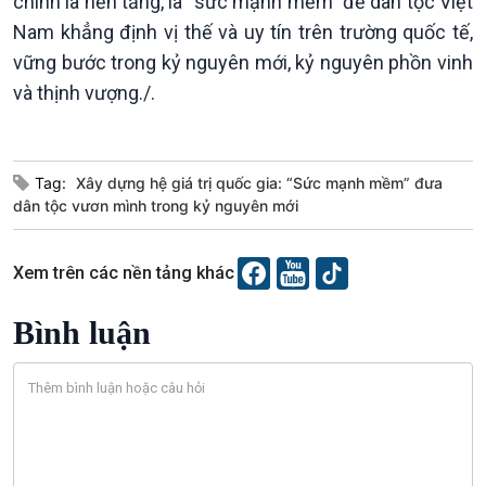
chính là nền tảng, là “sức mạnh mềm” để dân tộc Việt
Nam khẳng định vị thế và uy tín trên trường quốc tế,
vững bước trong kỷ nguyên mới, kỷ nguyên phồn vinh
và thịnh vượng./.
Tag:
Xây dựng hệ giá trị quốc gia: “Sức mạnh mềm” đưa
VOV1 đặc biệt
dân tộc vươn mình trong kỷ nguyên mới
Thanh âm ký sự
Chân dung cuộc sống
Xem trên các nền tảng khác
Các chương trình đặc biệt
Bình luận