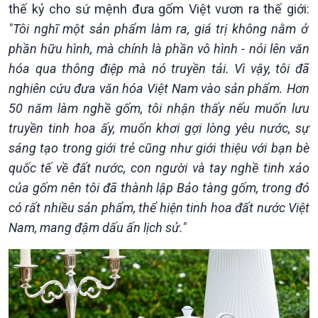
thế kỷ cho sứ mệnh đưa gốm Việt vươn ra thế giới:
"Tôi nghĩ một sản phẩm làm ra, giá trị không nằm ở
phần hữu hình, mà chính là phần vô hình - nói lên văn
hóa qua thông điệp mà nó truyền tải. Vì vậy, tôi đã
nghiên cứu đưa văn hóa Việt Nam vào sản phẩm. Hơn
50 năm làm nghề gốm, tôi nhận thấy nếu muốn lưu
truyền tinh hoa ấy, muốn khơi gợi lòng yêu nước, sự
sáng tạo trong giới trẻ cũng như giới thiệu với bạn bè
quốc tế về đất nước, con người và tay nghề tinh xảo
của gốm nên tôi đã thành lập Bảo tàng gốm, trong đó
có rất nhiều sản phẩm, thể hiện tinh hoa đất nước Việt
Nam, mang đậm dấu ấn lịch sử."
Chính trị
Thế giới
Tin Chính trị
Tin thế giới
Chính phủ với người dân
Vấn đề quốc tế
Quốc hội với cử tri
Hồ sơ sự kiện quốc tế
Xây dựng đảng
Thế giới & Việt Nam
Đảng trong cuộc sống
Biên cương - Một dải vững