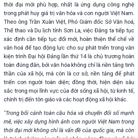
thời đại mới phù hợp, nhất là ứng dụng công nghệ
trong phát huy giá trị văn hóa và con người Việt Nam.
Theo ông Trần Xuân Việt, Phó Giám đốc Sở Văn hoá,
Thể thao và Du lịch tỉnh Sơn La, việc Đảng ta tiếp tục
xác định cần tiếp tục đổi mới, hoàn thiện thể chế về
văn hoá để tạo động lực cho sự phát triển trong văn
kiện trình Đại hội Đảng lần thứ 14 là chủ trương hoàn
toàn đúng đắn, bởi văn hóa không chỉ là nền tảng tinh
Xã hội
Khoa học & Công nghệ
thần của xã hội, mà còn là cơ sở, nền tảng để phát
Tin Đời sống & Xã hội
Tin Khoa học & Công nghệ
triển con người toàn diện; đồng thời, hiện diện sâu
360 độ Sức khỏe
Kết nối công nghệ
sắc trong mọi lĩnh vực của đời sống xã hội, từ kinh tế,
Chuyển đổi Xanh
Sống chung với biến đổi
chính trị đến tôn giáo và các hoạt động xã hội khác.
Tài nguyên và Môi trường
khí hậu
Chuyên gia của bạn
"Trong bối cảnh toàn cầu hóa và chuyển đổi số mạnh
Xã hội chuyển động
mẽ, việc xây dựng hình ảnh con người Việt Nam trong
Bước chân đến trường
thời đại mới không chỉ là vấn đề của quốc gia, mà còn