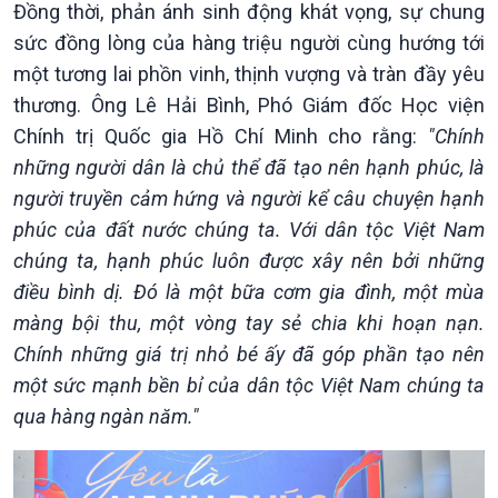
Đồng thời, phản ánh sinh động khát vọng, sự chung
Kinh tế
Nông nghiệp & Biển đảo
sức đồng lòng của hàng triệu người cùng hướng tới
Tin Kinh tế
Tin Nông nghiệp & Biển
một tương lai phồn vinh, thịnh vượng và tràn đầy yêu
Trước giờ mở cửa
đảo
thương. Ông Lê Hải Bình, Phó Giám đốc Học viện
Dòng chảy Kinh tế
Mùa vàng
Chính trị Quốc gia Hồ Chí Minh cho rằng:
"Chính
Sức sống hàng Việt
Biển đảo Việt Nam
những người dân là chủ thể đã tạo nên hạnh phúc, là
Khởi nghiệp
Tâm tình biên giới và hải
người truyền cảm hứng và người kể câu chuyện hạnh
Tuyên chiến với gian lận
đảo
phúc của đất nước chúng ta. Với dân tộc Việt Nam
thương mại
Tìm hiểu biển, đảo Việt
Nam
chúng ta, hạnh phúc luôn được xây nên bởi những
điều bình dị. Đó là một bữa cơm gia đình, một mùa
màng bội thu, một vòng tay sẻ chia khi hoạn nạn.
Chính những giá trị nhỏ bé ấy đã góp phần tạo nên
một sức mạnh bền bỉ của dân tộc Việt Nam chúng ta
qua hàng ngàn năm."