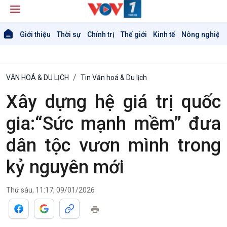
Giới thiệu
Thời sự
Chính trị
Thế giới
Kinh tế
Nông nghiệp 
VĂN HOÁ & DU LỊCH
Tin Văn hoá & Du lịch
Xây dựng hệ giá trị quốc
gia:“Sức mạnh mềm” đưa
dân tộc vươn mình trong
kỷ nguyên mới
Thứ sáu, 11:17, 09/01/2026