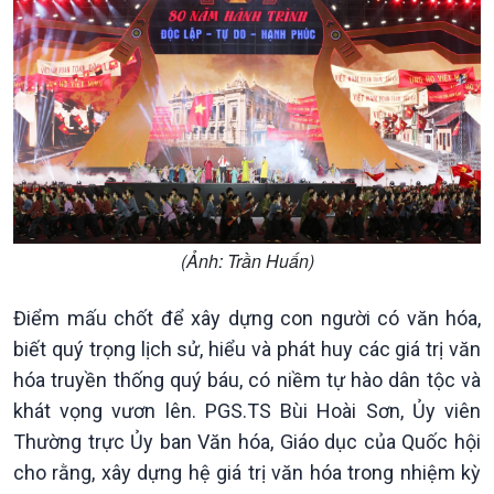
(Ảnh: Trần Huấn)
Điểm mấu chốt để xây dựng con người có văn hóa,
biết quý trọng lịch sử, hiểu và phát huy các giá trị văn
hóa truyền thống quý báu, có niềm tự hào dân tộc và
khát vọng vươn lên. PGS.TS Bùi Hoài Sơn, Ủy viên
Văn hoá & Du lịch
Multimedia
Thường trực Ủy ban Văn hóa, Giáo dục của Quốc hội
Tin Văn hoá & Du lịch
Ảnh
cho rằng, xây dựng hệ giá trị văn hóa trong nhiệm kỳ
Chát với người nổi tiếng
Video