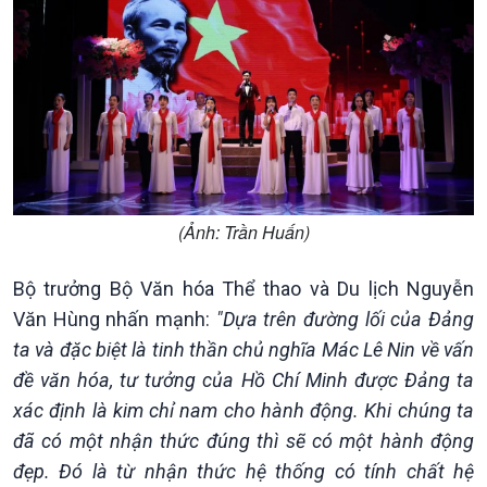
Podcast
Góc nhìn VOV1
Bình luận
10 phút Sự kiện - Luận bàn
Câu chuyện thời sự
Dòng chảy sự kiện
Đối thoại
Diễn đàn chủ nhật
Chuyện đêm
(Ảnh: Trần Huấn)
Bộ trưởng Bộ Văn hóa Thể thao và Du lịch Nguyễn
Văn Hùng nhấn mạnh:
"Dựa trên đường lối của Đảng
ta và đặc biệt là tinh thần chủ nghĩa Mác Lê Nin về vấn
đề văn hóa, tư tưởng của Hồ Chí Minh được Đảng ta
xác định là kim chỉ nam cho hành động. Khi chúng ta
đã có một nhận thức đúng thì sẽ có một hành động
đẹp. Đó là từ nhận thức hệ thống có tính chất hệ