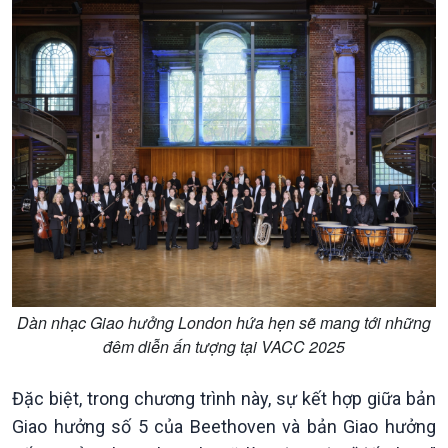
Dàn nhạc Giao hưởng London hứa hẹn sẽ mang tới những
đêm diễn ấn tượng tại VACC 2025
Xã hội
Khoa học & Công nghệ
Đặc biệt, trong chương trình này, sự kết hợp giữa bản
Tin Đời sống & Xã hội
Tin Khoa học & Công nghệ
Giao hưởng số 5 của Beethoven và bản Giao hưởng
360 độ Sức khỏe
Kết nối công nghệ