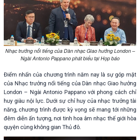
Kinh tế
Nông nghiệp & Biển đảo
Nhạc trưởng nổi tiếng của Dàn nhạc Giao hưởng London –
Ngài Antonio Pappano phát biểu tại Họp báo
Tin Kinh tế
Tin Nông nghiệp & Biển
Trước giờ mở cửa
đảo
Dòng chảy Kinh tế
Mùa vàng
Điểm nhấn của chương trình năm nay là sự góp mặt
Sức sống hàng Việt
Biển đảo Việt Nam
của Nhạc trưởng nổi tiếng của Dàn nhạc Giao hưởng
Khởi nghiệp
Tâm tình biên giới và hải
London – Ngài Antonio Pappano với phong cách chỉ
Tuyên chiến với gian lận
đảo
huy giàu nội lực. Dưới sự chỉ huy của nhạc trưởng tài
thương mại
Tìm hiểu biển, đảo Việt
năng, chương trình được kỳ vọng sẽ mang tới những
Nam
đêm diễn ấn tượng, nơi tinh hoa âm nhạc thế giới hòa
quyện cùng không gian Thủ đô.