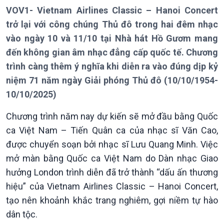
VOV1- Vietnam Airlines Classic – Hanoi Concert
trở lại với công chúng Thủ đô trong hai đêm nhạc
vào ngày 10 và 11/10 tại Nhà hát Hồ Gươm mang
đến không gian âm nhạc đẳng cấp quốc tế. Chương
trình càng thêm ý nghĩa khi diễn ra vào đúng dịp kỷ
niệm 71 năm ngày Giải phóng Thủ đô (10/10/1954-
10/10/2025)
Giới thiệu
Thời sự
Thời sự 6h
Chương trình năm nay dự kiến sẽ mở đầu bằng Quốc
Thời sự 12h
ca Việt Nam – Tiến Quân ca của nhạc sĩ Văn Cao,
Thời sự 18h
được chuyển soạn bởi nhạc sĩ Lưu Quang Minh. Việc
Thời sự 21h30
mở màn bằng Quốc ca Việt Nam do Dàn nhạc Giao
Bản tin
hưởng London trình diễn đã trở thành “dấu ấn thương
Chuyên mục
hiệu” của Vietnam Airlines Classic – Hanoi Concert,
Theo dòng Thời sự
tạo nên khoảnh khắc trang nghiêm, gợi niềm tự hào
dân tộc.