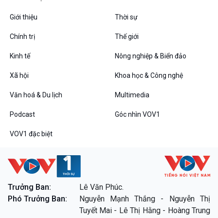
VOV1 đặc biệt
Giới thiệu
Thời sự
Thanh âm ký sự
Chính trị
Thế giới
Chân dung cuộc sống
Các chương trình đặc biệt
Kinh tế
Nông nghiệp & Biển đảo
Xã hội
Khoa học & Công nghệ
Văn hoá & Du lịch
Multimedia
Podcast
Góc nhìn VOV1
VOV1 đặc biệt
Trưởng Ban:
Lê Văn Phúc.
Phó Trưởng Ban:
Nguyễn Mạnh Thắng - Nguyễn Thị
Tuyết Mai - Lê Thị Hằng - Hoàng Trung