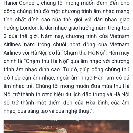
Hanoi Concert, chúng tôi mong muốn đem đến cho
Chính phủ với người dân
Vấn đề quốc tế
Quốc hội với cử tri
Hồ sơ sự kiện quốc tế
công chúng thủ đô một chương trình âm nhạc mang
Xây dựng đảng
Thế giới & Việt Nam
tính chất đỉnh cao của thế giới với dàn nhạc giao
Đảng trong cuộc sống
Biên cương - Một dải vững
hưởng London, là dàn nhạc giao hưởng nằm trong top
Nhận diện sự thật
bền
3 của thế giới. Năm nay, chương trình của Vietnam
Pháp luật và đời sống
Airlines nằm trong chuỗi hoạt động của Vietnam
Airlines với Hà Nội, đó là “Chạm thu Hà Nội”. Hôm nay
chính là “Chạm thu Hà Nội” qua âm nhạc với chương
trình âm nhạc đỉnh cao. Từ đó, giúp công chúng thủ
đô tiếp cận âm nhạc, ngoài âm nhạc Hàn lâm có cả
âm nhạc trẻ. Chúng tôi mong muốn đưa mùa thu Hà
Nội trở thành thương hiệu du lịch đặc trưng và Hà Nội
sẽ trở thành một điểm đến của Hòa bình, của âm
nhạc, của sáng tạo và của nghệ thuật".