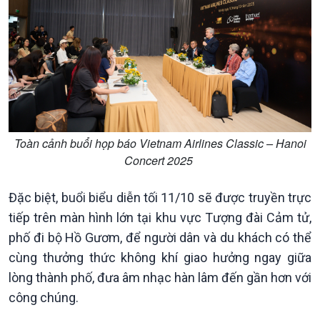
Toàn cảnh buổi họp báo Vietnam Airlines Classic – Hanoi
Concert 2025
Podcast
Góc nhìn VOV1
Đặc biệt, buổi biểu diễn tối 11/10 sẽ được truyền trực
Bình luận
tiếp trên màn hình lớn tại khu vực Tượng đài Cảm tử,
10 phút Sự kiện - Luận bàn
phố đi bộ Hồ Gươm, để người dân và du khách có thể
Câu chuyện thời sự
cùng thưởng thức không khí giao hưởng ngay giữa
Dòng chảy sự kiện
lòng thành phố, đưa âm nhạc hàn lâm đến gần hơn với
Đối thoại
công chúng.
Diễn đàn chủ nhật
Chuyện đêm