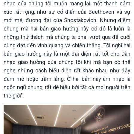
nhạc của chúng tôi muốn mang lại một thanh cảm
xúc rất rộng, như sự cổ điển của Beethoven và sự
mới mẻ, đương đại của Shostakovich. Nhưng điểm
chung mà hai bản giao hưởng này có đó là luôn là
những thử thách mà chúng ta phải vượt qua để cuối
Văn hoá & Du lịch
Multimedia
cùng đạt đến vinh quang và chiến thắng. Tôi nghĩ hai
Tin Văn hoá & Du lịch
Ảnh
bản giao hưởng này là một đại diện rất tốt cho Dàn
Chát với người nổi tiếng
Video
nhạc giao hưởng của chúng tôi khi mà bạn có thể
Câu chuyện Thể thao
Infographic
nghe những cách biểu diễn rất khác nhau như đầy
E-Magazine
đam mê hoặc trầm lắng. Ở hai bản này âm nhạc là
ngôn ngữ chung, rất dễ hiểu bởi tất cả mọi người trên
thế giới".