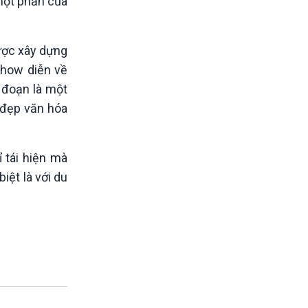
 một phần của
ược xây dựng
show diễn về
 đoạn là một
t đẹp văn hóa
 tái hiện mà
iệt là với du