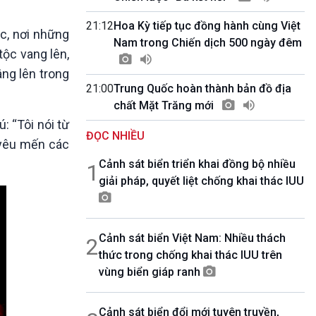
10 phút Sự kiện - Luận bàn
Câu chuyện thời sự
21:12
Hoa Kỳ tiếp tục đồng hành cùng Việt
c, nơi những
Dòng chảy sự kiện
Nam trong Chiến dịch 500 ngày đêm
ộc vang lên,
Đối thoại
âng lên trong
Diễn đàn chủ nhật
21:00
Trung Quốc hoàn thành bản đồ địa
Chuyện đêm
chất Mặt Trăng mới
: “Tôi nói từ
ĐỌC NHIỀU
g yêu mến các
Cảnh sát biển triển khai đồng bộ nhiều
1
giải pháp, quyết liệt chống khai thác IUU
Cảnh sát biển Việt Nam: Nhiều thách
2
thức trong chống khai thác IUU trên
vùng biển giáp ranh
Cảnh sát biển đổi mới tuyên truyền,