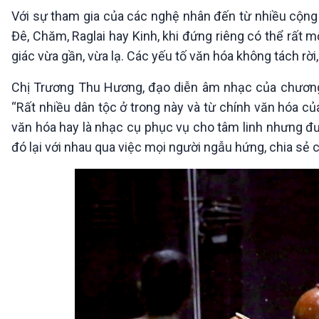
Với sự tham gia của các nghệ nhân đến từ nhiều cộn
Đê, Chăm, Raglai hay Kinh, khi đứng riêng có thể rất 
giác vừa gần, vừa lạ. Các yếu tố văn hóa không tách rờ
Chị Trương Thu Hương, đạo diễn âm nhạc của chương t
“Rất nhiều dân tộc ở trong này và từ chính văn hóa củ
văn hóa hay là nhạc cụ phục vụ cho tâm linh nhưng đượ
đó lại với nhau qua việc mọi người ngẫu hứng, chia sẻ 