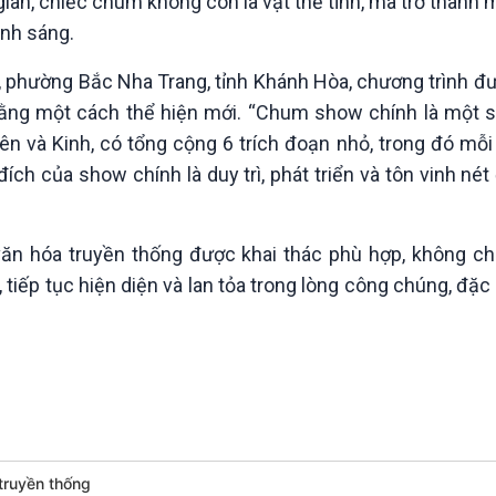
 gian, chiếc chum không còn là vật thể tĩnh, mà trở thành
nh sáng.
, phường Bắc Nha Trang, tỉnh Khánh Hòa, chương trình đ
 bằng một cách thể hiện mới. “Chum show chính là một 
n và Kinh, có tổng cộng 6 trích đoạn nhỏ, trong đó mỗi
ích của show chính là duy trì, phát triển và tôn vinh né
văn hóa truyền thống được khai thác phù hợp, không chỉ
iếp tục hiện diện và lan tỏa trong lòng công chúng, đặc b
truyền thống