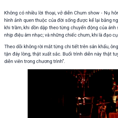
360 độ Sức khỏe
Kết nối công nghệ
Chuyển đổi Xanh
Sống chung với biến đổi
Không có nhiều lời thoại, vở diễn Chum show - Nụ hôn
Tài nguyên và Môi trường
khí hậu
hình ảnh quen thuộc của đời sống được kể lại bằng ng
Chuyên gia của bạn
khi trầm, khi dồn dập theo từng chuyển động của ánh sá
Xã hội chuyển động
Bước chân đến trường
nhịp điệu âm nhạc; và những chiếc chum, khi là đạo cụ
VOV1 đặc biệt
Theo dõi không rời mắt từng chi tiết trên sân khấu, ông 
Thanh âm ký sự
tận đáy lòng, thật xuất sắc. Buổi trình diễn này thật
Chân dung cuộc sống
diễn viên trong chương trình”.
Các chương trình đặc biệt