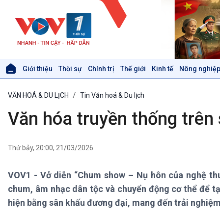
Giới thiệu
Thời sự
Chính trị
Thế giới
Kinh tế
Nông nghiệp
Giới thiệu
Thời sự
VĂN HOÁ & DU LỊCH
Tin Văn hoá & Du lịch
Thời sự 6h
Thời sự 12h
Văn hóa truyền thống trên
Thời sự 18h
Thời sự 21h30
Bản tin
Thứ bảy, 20:00, 21/03/2026
Chuyên mục
Theo dòng Thời sự
VOV1 - Vở diễn “Chum show – Nụ hôn của nghệ thu
chum, âm nhạc dân tộc và chuyển động cơ thể để tạ
Xã hội
Khoa học & Công nghệ
hiện bằng sân khấu đương đại, mang đến trải nghiệ
Tin Đời sống & Xã hội
Tin Khoa học & Công nghệ