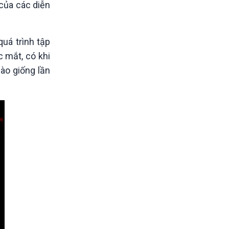
của các diễn
uá trình tập
c mắt, có khi
ào giống lần