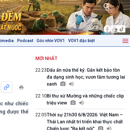
timedia
Podcast
Góc nhìn VOV1
VOV1 đặc biệt
Kinh tế
Nông nghiệp & Biển đảo
Tin Kinh tế
Tin Nông nghiệp & Biển
MỚI NHẤT
Trước giờ mở cửa
đảo
22:23
Dấu ấn nửa thế kỷ: Gắn kết bảo tồn
Dòng chảy Kinh tế
Mùa vàng
đa dạng sinh học, vươn tầm tương lai
Sức sống hàng Việt
Biển đảo Việt Nam
xanh
Khởi nghiệp
Tâm tình biên giới và hải
Tuyên chiến với gian lận
đảo
22:10
Bí thư xứ Mường và những chiếc clip
thương mại
Tìm hiểu biển, đảo Việt
triệu view
c như chiếc
Nam
ống được thể
22:05
Thời sự 21h30 6/8/2026: Việt Nam –
Podcast
Góc nhìn VOV1
Thái Lan nhất trí triển khai thực chất
Bình luận
Chiến lược "Ba kết nối"