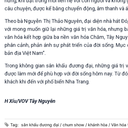
hứng, khi đặt trong mối liên hệ với con người và không
câu chuyện, được kể bằng chuyển động, âm thanh và á
Theo bà Nguyễn Thị Thảo Nguyên, đại diện nhà hát Đó
với mong muốn giữ lại những giá trị văn hóa, nhưng
văn hóa kết hợp giữa ba nền văn hóa Chăm, Tây Nguyê
phân cảnh, phản ánh sự phát triển của đời sống. Mục đ
bản địa Việt Nam”.
Trong không gian sân khấu đương đại, những giá trị 
được làm mới để phù hợp với đời sống hôm nay. Từ đó, t
khách khi đến với phố biển Nha Trang.
H Xíu/VOV Tây Nguyên
Tag:
sân khấu đương đại
chum show
khánh hòa
Văn hóa 