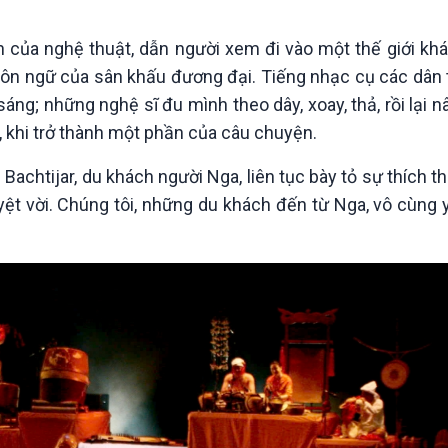
Chát với người nổi tiếng
Video
Câu chuyện Thể thao
Infographic
 của nghệ thuật, dẫn người xem đi vào một thế giới khá
E-Magazine
ôn ngữ của sân khấu đương đại. Tiếng nhạc cụ các dân t
ng; những nghệ sĩ đu mình theo dây, xoay, thả, rồi lại n
, khi trở thành một phần của câu chuyện.
Bachtijar, du khách người Nga, liên tục bày tỏ sự thích thú
 tuyệt vời. Chúng tôi, những du khách đến từ Nga, vô cùn