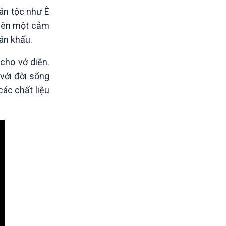
ân tộc như Ê
o nên một cảm
sân khấu.
cho vở diễn.
 với đời sống
các chất liệu