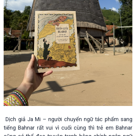
Chính trị
Thế giới
Tin Chính trị
Tin thế giới
Chính phủ với người dân
Vấn đề quốc tế
Quốc hội với cử tri
Hồ sơ sự kiện quốc tế
Xây dựng đảng
Thế giới & Việt Nam
Đảng trong cuộc sống
Biên cương - Một dải vững
Nhận diện sự thật
bền
Pháp luật và đời sống
Dịch giả Ja Mi – người chuyển ngữ tác phẩm sang
tiếng Bahnar rất vui vì cuối cùng thì trẻ em Bahnar