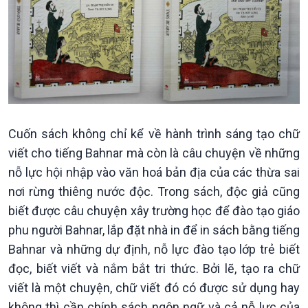
Cuốn sách không chỉ kể về hành trình sáng tạo chữ
viết cho tiếng Bahnar mà còn là câu chuyện về những
nỗ lực hội nhập vào văn hoá bản địa của các thừa sai
nơi rừng thiêng nước độc. Trong sách, độc giả cũng
Văn hoá & Du lịch
Multimedia
biết được câu chuyện xây trường học để đào tạo giáo
Tin Văn hoá & Du lịch
Ảnh
phu người Bahnar, lắp đặt nhà in để in sách bằng tiếng
Chát với người nổi tiếng
Video
Bahnar và những dự định, nỗ lực đào tạo lớp trẻ biết
Câu chuyện Thể thao
Infographic
đọc, biết viết và nắm bắt tri thức. Bởi lẽ, tạo ra chữ
E-Magazine
viết là một chuyện, chữ viết đó có được sử dụng hay
không thì cần chính sách ngôn ngữ và cả nỗ lực của