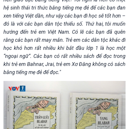
360 độ Sức khỏe
Kết nối công nghệ
hệ sinh thái tri thức bằng tiếng mẹ đẻ để các bạn đan
Chuyển đổi Xanh
Sống chung với biến đổi
xen tiếng Việt dần, như vậy các bạn đi học sẽ tốt hơn –
Tài nguyên và Môi trường
khí hậu
đó là với các bạn dân tộc thiểu số. Thứ hai, tôi muốn
Chuyên gia của bạn
hướng đến trẻ em Việt Nam. Có lẽ các bạn đã quên
Xã hội chuyển động
rằng các bạn rất may mắn. Trẻ em các dân tộc khác đi
Bước chân đến trường
học khó hơn rất nhiều khi bắt đầu lớp 1 là học một
“ngoại ngữ”. Các bạn có rất nhiều sách để đọc trong
khi trẻ em Bahnar, Jrai, trẻ em Xơ Đăng không có sách
bằng tiếng mẹ đẻ để đọc."