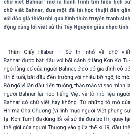
chữ viết Bahnar" mở ra hành trình tìm hiểu lịch sử
chữ viết Bahnar, đưa một đề tài học thuật đến gần
với độc giả thiếu nhi qua hình thức truyện tranh sinh
động cùng lối viết sử thi Tây Nguyên giàu nhạc tính.
Thần Giấy Hlabar – Sử thi nhỏ về chữ viết
Bahnar được bắt đầu với bối cảnh ở làng Kon Kơ Tu-
ngôi làng cổ của người Bahnar, ở đó có gia đình cô bé
Hri 6 tuổi, bắt đầu đến trường với nhiều bỡ ngỡ, tò mò.
Bỡ ngỡ vì lần đầu đến trường, thắc mắc vì sao mình là
người Bahnar lại học tiếng Việt và tò mò liệu người
Giới thiệu
Thời sự
Bahnar có chữ viết hay không. Từ những tò mò của
Thời sự 6h
Hri mà Cha Chương (vị linh mục người Việt phụng sự
Thời sự 12h
tại Kon Tum) đã dùng lối kể sử thi đưa bé Hri quay lại
Thời sự 18h
Thời sự 21h30
thế giới của người Thượng vào giữa thế kỉ 19, đầu thế
Bản tin