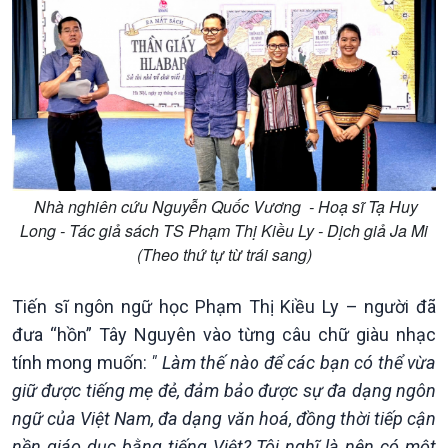
​​​​​​ Nhà nghiên cứu Nguyễn Quốc Vương - Hoạ sĩ Tạ Huy
Long - Tác giả sách TS Phạm Thị Kiều Ly - Dịch giả Ja Mi
(Theo thứ tự từ trái sang)
Tiến sĩ ngôn ngữ học Phạm Thị Kiều Ly – người đã
đưa “hồn” Tây Nguyên vào từng câu chữ giàu nhạc
tính mong muốn:
" Làm thế nào để các bạn có thể vừa
giữ được tiếng mẹ đẻ, đảm bảo được sự đa dạng ngôn
Xã hội
Khoa học & Công nghệ
ngữ của Việt Nam, đa dạng văn hoá, đồng thời tiếp cận
nền giáo dục bằng tiếng Việt? Tôi nghĩ là nên có một
Tin Đời sống & Xã hội
Tin Khoa học & Công nghệ