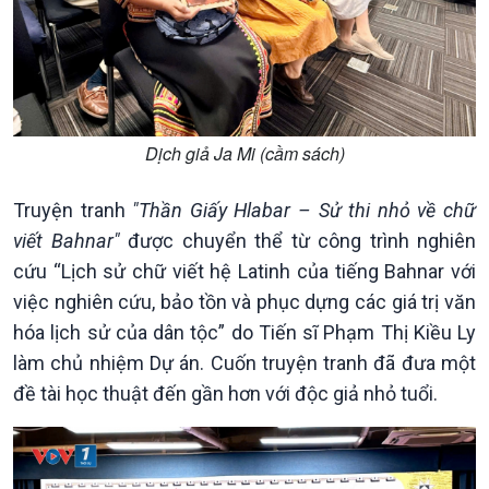
Kinh tế
Nông nghiệp & Biển đảo
Tin Kinh tế
Tin Nông nghiệp & Biển
Trước giờ mở cửa
đảo
Dịch giả Ja Mi (cầm sách)
Dòng chảy Kinh tế
Mùa vàng
Sức sống hàng Việt
Biển đảo Việt Nam
Truyện tranh
"Thần Giấy Hlabar – Sử thi nhỏ về chữ
Khởi nghiệp
Tâm tình biên giới và hải
Tuyên chiến với gian lận
đảo
viết Bahnar"
được chuyển thể từ công trình nghiên
thương mại
Tìm hiểu biển, đảo Việt
cứu “Lịch sử chữ viết hệ Latinh của tiếng Bahnar với
Nam
việc nghiên cứu, bảo tồn và phục dựng các giá trị văn
hóa lịch sử của dân tộc” do Tiến sĩ Phạm Thị Kiều Ly
làm chủ nhiệm Dự án. Cuốn truyện tranh đã đưa một
đề tài học thuật đến gần hơn với độc giả nhỏ tuổi.