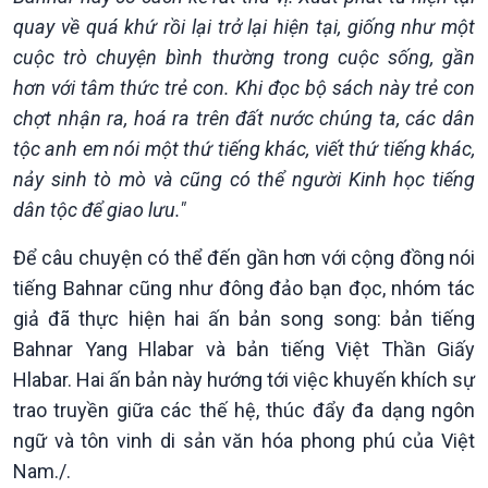
quay về quá khứ rồi lại trở lại hiện tại, giống như một
cuộc trò chuyện bình thường trong cuộc sống, gần
hơn với tâm thức trẻ con. Khi đọc bộ sách này trẻ con
Podcast
Góc nhìn VOV1
chợt nhận ra, hoá ra trên đất nước chúng ta, các dân
Bình luận
tộc anh em nói một thứ tiếng khác, viết thứ tiếng khác,
10 phút Sự kiện - Luận bàn
nảy sinh tò mò và cũng có thể người Kinh học tiếng
Câu chuyện thời sự
dân tộc để giao lưu."
Dòng chảy sự kiện
Đối thoại
Để câu chuyện có thể đến gần hơn với cộng đồng nói
Diễn đàn chủ nhật
tiếng Bahnar cũng như đông đảo bạn đọc, nhóm tác
Chuyện đêm
giả đã thực hiện hai ấn bản song song: bản tiếng
Bahnar Yang Hlabar và bản tiếng Việt Thần Giấy
Hlabar. Hai ấn bản này hướng tới việc khuyến khích sự
trao truyền giữa các thế hệ, thúc đẩy đa dạng ngôn
ngữ và tôn vinh di sản văn hóa phong phú của Việt
Nam./.