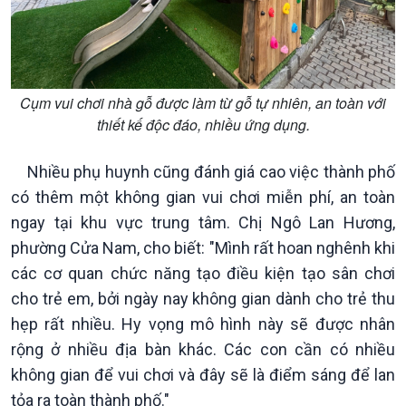
Cụm vui chơi nhà gỗ được làm từ gỗ tự nhiên, an toàn với
thiết kế độc đáo, nhiều ứng dụng.
Nhiều phụ huynh cũng đánh giá cao việc thành phố
có thêm một không gian vui chơi miễn phí, an toàn
ngay tại khu vực trung tâm. Chị Ngô Lan Hương,
phường Cửa Nam, cho biết: "Mình rất hoan nghênh khi
các cơ quan chức năng tạo điều kiện tạo sân chơi
cho trẻ em, bởi ngày nay không gian dành cho trẻ thu
hẹp rất nhiều. Hy vọng mô hình này sẽ được nhân
rộng ở nhiều địa bàn khác. Các con cần có nhiều
Xã hội
Khoa học & Công nghệ
không gian để vui chơi và đây sẽ là điểm sáng để lan
Tin Đời sống & Xã hội
Tin Khoa học & Công nghệ
tỏa ra toàn thành phố."