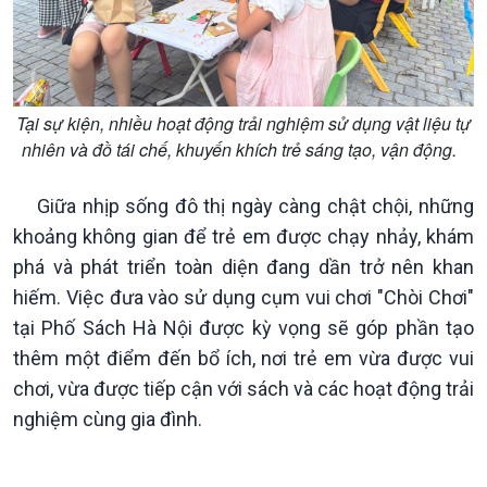
Podcast
Góc nhìn VOV1
Bình luận
Tại sự kiện, nhiều hoạt động trải nghiệm sử dụng vật liệu tự
10 phút Sự kiện - Luận bàn
nhiên và đồ tái chế, khuyến khích trẻ sáng tạo, vận động.
Câu chuyện thời sự
Dòng chảy sự kiện
Giữa nhịp sống đô thị ngày càng chật chội, những
Đối thoại
khoảng không gian để trẻ em được chạy nhảy, khám
Diễn đàn chủ nhật
phá và phát triển toàn diện đang dần trở nên khan
Chuyện đêm
hiếm. Việc đưa vào sử dụng cụm vui chơi "Chòi Chơi"
tại Phố Sách Hà Nội được kỳ vọng sẽ góp phần tạo
thêm một điểm đến bổ ích, nơi trẻ em vừa được vui
chơi, vừa được tiếp cận với sách và các hoạt động trải
nghiệm cùng gia đình.