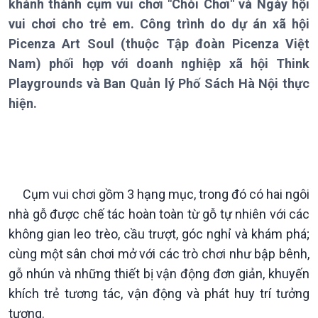
khánh thành cụm vui chơi "Chòi Chơi" và Ngày hội
vui chơi cho trẻ em. Công trình do dự án xã hội
Picenza Art Soul (thuộc Tập đoàn Picenza Việt
Nam) phối hợp với doanh nghiệp xã hội Think
Playgrounds và Ban Quản lý Phố Sách Hà Nội thực
hiện.
Cụm vui chơi gồm 3 hạng mục, trong đó có hai ngôi
nhà gỗ được chế tác hoàn toàn từ gỗ tự nhiên với các
Giới thiệu
Thời sự
không gian leo trèo, cầu trượt, góc nghỉ và khám phá;
Thời sự 6h
cùng một sân chơi mở với các trò chơi như bập bênh,
Thời sự 12h
gỗ nhún và những thiết bị vận động đơn giản, khuyến
Thời sự 18h
khích trẻ tương tác, vận động và phát huy trí tưởng
Thời sự 21h30
tượng.
Bản tin