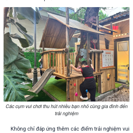
360 độ Sức khỏe
Kết nối công nghệ
Chuyển đổi Xanh
Sống chung với biến đổi
Tài nguyên và Môi trường
khí hậu
Chuyên gia của bạn
Xã hội chuyển động
Bước chân đến trường
Các cụm vui chơi thu hút nhiều bạn nhỏ cùng gia đình đến
trải nghiệm
Không chỉ đáp ứng thêm các điểm trải nghiệm vui