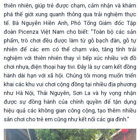
thiên nhiên, giúp trẻ được chạm, cảm nhận và khám
phá thế giới xung quanh thông qua trải nghiệm thực
tế. Bà Nguyễn Hiền Anh, Phó Tổng Giám đốc Tập
đoàn Picenza Việt Nam cho biết: "Toàn bộ các sản
phẩm, trò chơi đều được làm từ gỗ bạch đàn, gỗ tự
nhiên để các em có thể chạm vào, tăng tính trải
nghiệm với thiên nhiên thay vì tiếp xúc nhiều với đồ
Chính trị
Thế giới
chơi nhựa, điện thoại hay tivi. Đây là sự cam kết đồng
Tin Chính trị
Tin thế giới
hành dài hạn với xã hội. Chúng tôi mong muốn triển
Chính phủ với người dân
Vấn đề quốc tế
Quốc hội với cử tri
Hồ sơ sự kiện quốc tế
khai các khu vui chơi cộng đồng tại nhiều địa phương
Xây dựng đảng
Thế giới & Việt Nam
như Hà Nội, Thái Nguyên, Sơn La và hy vọng nhận
Đảng trong cuộc sống
Biên cương - Một dải vững
được sự đồng hành của chính quyền để tận dụng
Nhận diện sự thật
bền
hiệu quả các không gian công cộng, tạo thêm nhiều
Pháp luật và đời sống
sân chơi cho trẻ em cũng như kết nối các gia đình."