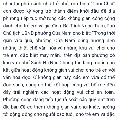
chơi tại phố sách cho trẻ nhỏ, mô hình "Chòi Chơi"
còn được kỳ vọng trở thành điểm khởi đầu để địa
phương tiếp tục mở rộng các không gian công cộng
dành cho trẻ em và gia đình. Bà Trịnh Ngọc Trâm, Phó
Chủ tịch UBND phường Cửa Nam cho biết: “Trong thời
gian vừa qua, phường Cửa Nam cũng hướng đến
những thiết chế văn hóa và những khu vui chơi cho
trẻ em, đặc biệt may mắn, trên địa bàn phường có
khu vực phố Sách Hà Nội. Chúng tôi đang muốn gắn
kết giữa hoạt động không gian vui chơi cho trẻ en với
Văn hoá & Du lịch
Multimedia
văn hóa đọc. Ở không gian này, các em vừa có thể
Tin Văn hoá & Du lịch
Ảnh
đọc sách, cũng có thể kết hợp cùng với bố mẹ đến
Chát với người nổi tiếng
Video
đây trải nghiệm các hoạt động vui chơi an toàn.
Câu chuyện Thể thao
Infographic
Phường cũng đang tiếp tục rà soát các quỹ đất trên
E-Magazine
địa bàn để có thêm không gian vui chơi khác, hướng
tới cộng đồng cho người cao tuổi, cho trẻ em và đặc