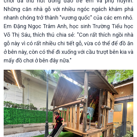
chơi đã thu hút đông đảo trẻ em và phụ huynh.
Những căn nhà gỗ với nhiều ngóc ngách khám phá
nhanh chóng trở thành "vương quốc" của các em nhỏ.
Kinh tế
Nông nghiệp & Biển đảo
Em Đặng Ngọc Trâm Anh, học sinh Trường Tiểu học
Tin Kinh tế
Tin Nông nghiệp & Biển
Võ Thị Sáu, thích thú chia sẻ: "Con rất thích ngồi nhà
Trước giờ mở cửa
đảo
Dòng chảy Kinh tế
Mùa vàng
gỗ này vì có rất nhiều chi tiết gỗ, vừa có thể để đồ ăn
Sức sống hàng Việt
Biển đảo Việt Nam
ở bên này, còn có thể đi xuống với cầu trượt bên kia và
Khởi nghiệp
Tâm tình biên giới và hải
mấy đồ chơi ở bên đây nữa."
Tuyên chiến với gian lận
đảo
thương mại
Tìm hiểu biển, đảo Việt
Nam