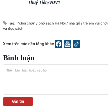
Thuỷ Tiên/VOV1
Tag:
"chòi chơi"
phố sách Hà Nội
nhà gỗ
trẻ em vui chơi
và đọc sách
Xem trên các nền tảng khác
Bình luận
VOV1 đặc biệt
Thanh âm ký sự