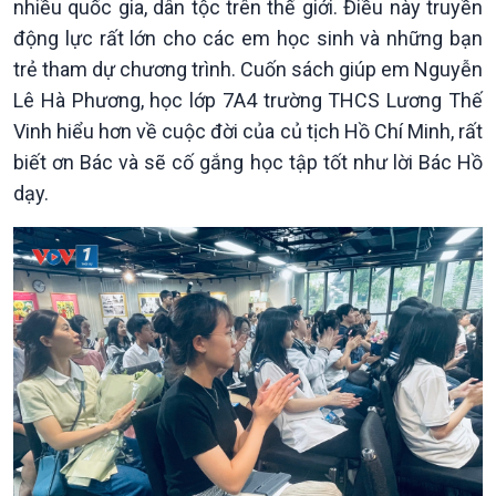
nhiều quốc gia, dân tộc trên thế giới. Điều này truyền
động lực rất lớn cho các em học sinh và những bạn
Văn hoá & Du lịch
Multimedia
trẻ tham dự chương trình. Cuốn sách giúp em Nguyễn
Tin Văn hoá & Du lịch
Ảnh
Lê Hà Phương, học lớp 7A4 trường THCS Lương Thế
Chát với người nổi tiếng
Video
Vinh hiểu hơn về cuộc đời của củ tịch Hồ Chí Minh, rất
Câu chuyện Thể thao
Infographic
E-Magazine
biết ơn Bác và sẽ cố gắng học tập tốt như lời Bác Hồ
dạy.