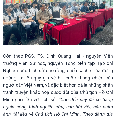
Xây dựng đảng
Thế giới & Việt Nam
Đảng trong cuộc sống
Biên cương - Một dải vững
Nhận diện sự thật
bền
Pháp luật và đời sống
Còn theo PGS. TS. Đinh Quang Hải - nguyên Viện
trưởng Viện Sử học, nguyên Tổng biên tập Tạp chí
Nghiên cứu Lịch sử cho rằng, cuốn sách chứa đựng
những tư liệu quý giá về hai cuộc kháng chiến của
người dân Việt Nam, và đặc biệt hơn cả là những phần
tranh truyện khắc hoạ cuộc đời của Chủ tịch Hồ Chí
Minh gắn liền với lịch sử:
"Cho đến nay đã có hàng
nghìn công trình nghiên cứu, các bài viết, các phim
ảnh, tài liệu về Chủ tịch Hồ Chí Minh. Theo đánh giá