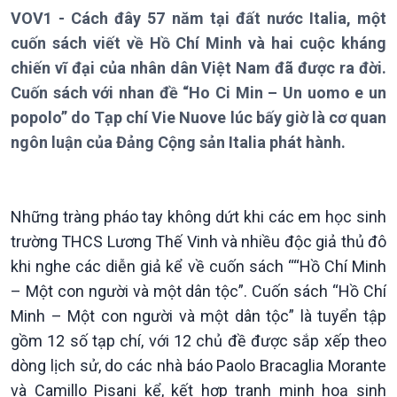
VOV1 - Cách đây 57 năm tại đất nước Italia, một
cuốn sách viết về Hồ Chí Minh và hai cuộc kháng
chiến vĩ đại của nhân dân Việt Nam đã được ra đời.
Cuốn sách với nhan đề “Ho Ci Min – Un uomo e un
popolo” do Tạp chí Vie Nuove lúc bấy giờ là cơ quan
ngôn luận của Đảng Cộng sản Italia phát hành.
Giới thiệu
Thời sự
Thời sự 6h
Thời sự 12h
Những tràng pháo tay không dứt khi các em học sinh
Thời sự 18h
trường THCS Lương Thế Vinh và nhiều độc giả thủ đô
Thời sự 21h30
khi nghe các diễn giả kể về cuốn sách ““Hồ Chí Minh
Bản tin
– Một con người và một dân tộc”. Cuốn sách “Hồ Chí
Chuyên mục
Minh – Một con người và một dân tộc” là tuyển tập
Theo dòng Thời sự
gồm 12 số tạp chí, với 12 chủ đề được sắp xếp theo
dòng lịch sử, do các nhà báo Paolo Bracaglia Morante
và Camillo Pisani kể, kết hợp tranh minh hoạ sinh