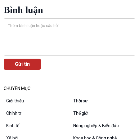
Bình luận
CHUYÊN MỤC
Giới thiệu
Thời sự
VOV1 đặc biệt
Thanh âm ký sự
Chính trị
Thế giới
Chân dung cuộc sống
Kinh tế
Nông nghiệp & Biển đảo
Các chương trình đặc biệt
Xã hội
Khoa học & Công nghệ