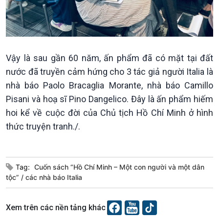
Vậy là sau gần 60 năm, ấn phẩm đã có mặt tại đất
nước đã truyền cảm hứng cho 3 tác giả người Italia là
Podcast
Góc nhìn VOV1
nhà báo Paolo Bracaglia Morante, nhà báo Camillo
Bình luận
Pisani và hoạ sĩ Pino Dangelico. Đây là ấn phẩm hiếm
10 phút Sự kiện - Luận bàn
hoi kể về cuộc đời của Chủ tịch Hồ Chí Minh ở hình
Câu chuyện thời sự
Dòng chảy sự kiện
thức truyện tranh./.
Đối thoại
Diễn đàn chủ nhật
Chuyện đêm
Tag:
Cuốn sách “Hồ Chí Minh – Một con người và một dân
tộc”
các nhà báo Italia
Xem trên các nền tảng khác