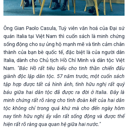
Ông Gian Paolo Casula, Tuỳ viên văn hoá của Đại sứ
quán Italia tại Việt Nam thì cuốn sách là minh chứng
sống động cho sự ủng hộ mạnh mẽ và tình cảm chân
thành của bạn bè quốc tế, đặc biệt là của người dân
Italia, dành cho Chủ tịch Hồ Chí Minh và dân tộc Việt
Nam.
"Bác Hồ rất tiêu biểu cho tinh thần chiến đấu
giành độc lập dân tộc. 57 năm trước, một cuốn sách
tập hợp được tất cả hình ảnh, tình hữu nghị rất quý
Xã hội
Khoa học & Công nghệ
báu giữa hai dân tộc đã được ra đời ở Italia. Đây là
Tin Đời sống & Xã hội
Tin Khoa học & Công nghệ
minh chứng rất rõ ràng cho tình đoàn kết của hai dân
360 độ Sức khỏe
Kết nối công nghệ
tộc không chỉ trong quá khứ mà cho đến ngày hôm
Chuyển đổi Xanh
Sống chung với biến đổi
nay tình hữu nghị ấy vẫn rất sống động và được thể
Tài nguyên và Môi trường
khí hậu
Chuyên gia của bạn
hiện rất rõ ràng qua quan hệ giữa hai nước."