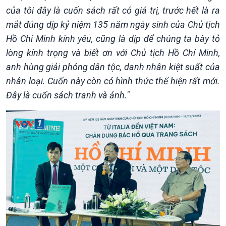
của tôi đây là cuốn sách rất có giá trị, trước hết là ra
mắt đúng dịp kỷ niệm 135 năm ngày sinh của Chủ tịch
Hồ Chí Minh kính yêu, cũng là dịp để chúng ta bày tỏ
Kinh tế
Nông nghiệp & Biển đảo
lòng kính trọng và biết ơn với Chủ tịch Hồ Chí Minh,
Tin Kinh tế
Tin Nông nghiệp & Biển
anh hùng giải phóng dân tộc, danh nhân kiệt suất của
Trước giờ mở cửa
đảo
nhân loại. Cuốn này còn có hình thức thể hiện rất mới.
Dòng chảy Kinh tế
Mùa vàng
Đây là cuốn sách tranh và ảnh."
Sức sống hàng Việt
Biển đảo Việt Nam
Khởi nghiệp
Tâm tình biên giới và hải
Tuyên chiến với gian lận
đảo
thương mại
Tìm hiểu biển, đảo Việt
Nam