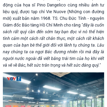
động của họa sĩ Pino Dangelico cùng nhiều ảnh tư
liệu quý, được tạp chí Vie Nuove (Những con đường
mới) xuất bản năm 1968. TS. Chu Đức Tính - nguyên
Giám đốc Bảo tàng Hồ Chí Minh cho rằng
"đây là cuốn
sách rất quý cần đến sớm tay bạn đọc vì nó thể hiện
tình cảm một cách rất chân thực, một cách rất khách
quan của bạn bè thế giới đối với lãnh tụ chúng ta. Lâu
nay chúng ta ca ngợi Bác đương nhiên rồi mà đây là
người nước ngoài đã viết bằng trái tim của họ khi viết
và vẽ về Bác, hết sức trân trọng và hết sức đáng quý."
Chính trị
Thế giới
Tin Chính trị
Tin thế giới
Chính phủ với người dân
Vấn đề quốc tế
Quốc hội với cử tri
Hồ sơ sự kiện quốc tế