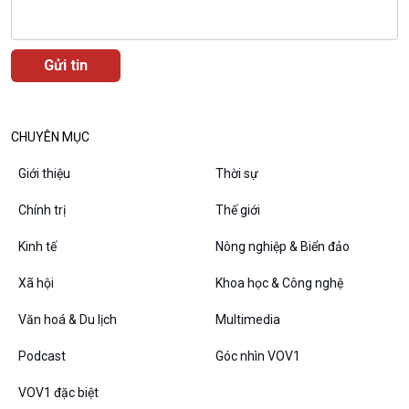
VOV1 đặc biệt
Thanh âm ký sự
CHUYÊN MỤC
Chân dung cuộc sống
Các chương trình đặc biệt
Giới thiệu
Thời sự
Chính trị
Thế giới
Kinh tế
Nông nghiệp & Biển đảo
Xã hội
Khoa học & Công nghệ
Văn hoá & Du lịch
Multimedia
Podcast
Góc nhìn VOV1
VOV1 đặc biệt