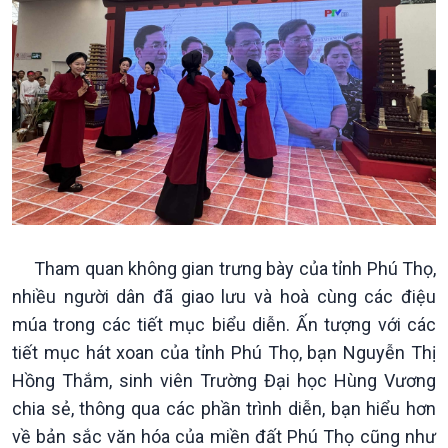
Văn hoá & Du lịch
Multimedia
Tin Văn hoá & Du lịch
Ảnh
Chát với người nổi tiếng
Video
Câu chuyện Thể thao
Infographic
E-Magazine
Tham quan không gian trưng bày của tỉnh Phú Thọ,
nhiều người dân đã giao lưu và hoà cùng các điệu
múa trong các tiết mục biểu diễn. Ấn tượng với các
tiết mục hát xoan của tỉnh Phú Thọ, bạn Nguyễn Thị
Hồng Thắm, sinh viên Trường Đại học Hùng Vương
chia sẻ, thông qua các phần trình diễn, bạn hiểu hơn
về bản sắc văn hóa của miền đất Phú Thọ cũng như