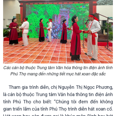
Xã hội
Khoa học & Công nghệ
Các cán bộ thuộc Trung tâm Văn hóa thông tin điện ảnh tỉnh
Tin Đời sống & Xã hội
Tin Khoa học & Công nghệ
Phú Thọ mang đến những tiết mục hát xoan đặc sắc
360 độ Sức khỏe
Kết nối công nghệ
Chuyển đổi Xanh
Sống chung với biến đổi
Tham gia trình diễn, chị Nguyễn Thị Ngọc Phương,
Tài nguyên và Môi trường
khí hậu
là cán bộ thuộc Trung tâm Văn hóa thông tin điện ảnh
Chuyên gia của bạn
Xã hội chuyển động
tỉnh Phú Thọ cho biết: “Chúng tôi đem đến không
Bước chân đến trường
gian triển lãm của tỉnh Phú Thọ trình diễn hát xoan cổ.