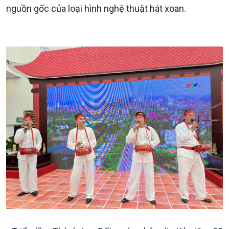
nguồn gốc của loại hình nghệ thuật hát xoan.
Podcast
Góc nhìn VOV1
Bình luận
10 phút Sự kiện - Luận bàn
Câu chuyện thời sự
Dòng chảy sự kiện
Đối thoại
Diễn đàn chủ nhật