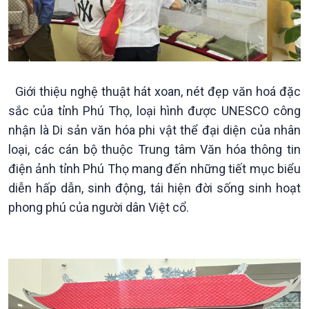
Dòng chảy Kinh tế
Mùa vàng
Sức sống hàng Việt
Biển đảo Việt Nam
Khởi nghiệp
Tâm tình biên giới và hải
Tuyên chiến với gian lận
đảo
thương mại
Tìm hiểu biển, đảo Việt
Giới thiệu nghệ thuật hát xoan, nét đẹp văn hoá đặc
Nam
sắc của tỉnh Phú Thọ, loại hình được UNESCO công
nhận là Di sản văn hóa phi vật thể đại diện của nhân
loại, các cán bộ thuộc Trung tâm Văn hóa thông tin
điện ảnh tỉnh Phú Thọ mang đến những tiết mục biểu
diễn hấp dẫn, sinh động, tái hiện đời sống sinh hoạt
phong phú của người dân Việt cổ.