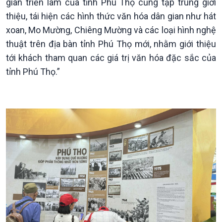
gian triển lãm của tỉnh Phú Thọ cũng tập trung giới
thiệu, tái hiện các hình thức văn hóa dân gian như hát
xoan, Mo Mường, Chiêng Mường và các loại hình nghệ
thuật trên địa bàn tỉnh Phú Thọ mới, nhằm giới thiệu
tới khách tham quan các giá trị văn hóa đặc sắc của
tỉnh Phú Thọ.”
Kinh tế
Nông nghiệp & Biển đảo
Tin Kinh tế
Tin Nông nghiệp & Biển
Trước giờ mở cửa
đảo