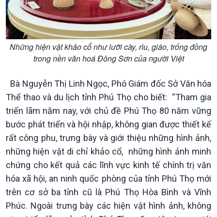
Những hiện vật khảo cổ như lưỡi cày, rìu, giáo, trống đồng
Chính trị
Thế giới
trong nền văn hoá Đông Sơn của người Việt
Tin Chính trị
Tin thế giới
Chính phủ với người dân
Vấn đề quốc tế
Bà Nguyễn Thị Linh Ngọc, Phó Giám đốc Sở Văn hóa
Quốc hội với cử tri
Hồ sơ sự kiện quốc tế
Thể thao và du lịch tỉnh Phú Thọ cho biết: “Tham gia
Xây dựng đảng
Thế giới & Việt Nam
triển lãm năm nay, với chủ đề Phú Thọ 80 năm vững
Đảng trong cuộc sống
Biên cương - Một dải vững
bước phát triển và hội nhập, không gian được thiết kế
Nhận diện sự thật
bền
Pháp luật và đời sống
rất công phu, trưng bày và giới thiệu những hình ảnh,
những hiện vật di chỉ khảo cổ, những hình ảnh minh
chứng cho kết quả các lĩnh vực kinh tế chính trị văn
hóa xã hội, an ninh quốc phòng của tỉnh Phú Thọ mới
trên cơ sở ba tỉnh cũ là Phú Thọ Hòa Bình và Vĩnh
Phúc. Ngoài trưng bày các hiện vật hình ảnh, không