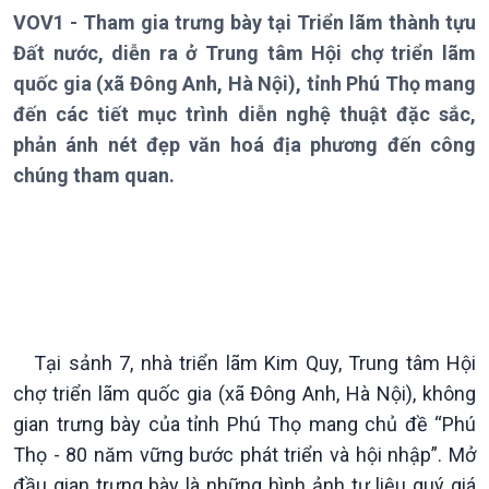
VOV1 - Tham gia trưng bày tại Triển lãm thành tựu
Đất nước, diễn ra ở Trung tâm Hội chợ triển lãm
quốc gia (xã Đông Anh, Hà Nội), tỉnh Phú Thọ mang
đến các tiết mục trình diễn nghệ thuật đặc sắc,
phản ánh nét đẹp văn hoá địa phương đến công
chúng tham quan.
Giới thiệu
Thời sự
Thời sự 6h
Thời sự 12h
Tại sảnh 7, nhà triển lãm Kim Quy, Trung tâm Hội
Thời sự 18h
chợ triển lãm quốc gia (xã Đông Anh, Hà Nội), không
Thời sự 21h30
gian trưng bày của tỉnh Phú Thọ mang chủ đề “Phú
Bản tin
Thọ - 80 năm vững bước phát triển và hội nhập”. Mở
Chuyên mục
đầu gian trưng bày là những hình ảnh tư liệu quý giá