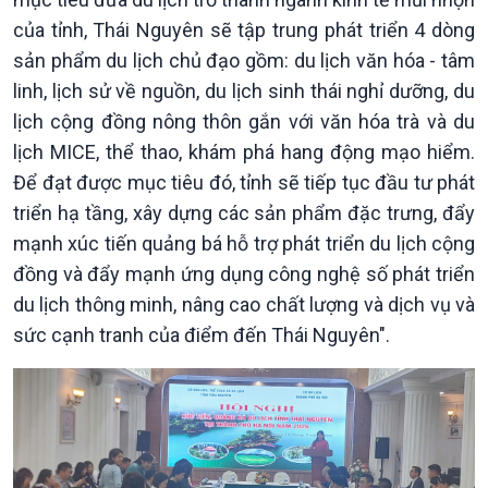
của tỉnh, Thái Nguyên sẽ tập trung phát triển 4 dòng
Kinh tế
Nông nghiệp & Biển đảo
sản phẩm du lịch chủ đạo gồm: du lịch văn hóa - tâm
Tin Kinh tế
Tin Nông nghiệp & Biển
linh, lịch sử về nguồn, du lịch sinh thái nghỉ dưỡng, du
Trước giờ mở cửa
đảo
Dòng chảy Kinh tế
Mùa vàng
lịch cộng đồng nông thôn gắn với văn hóa trà và du
Sức sống hàng Việt
Biển đảo Việt Nam
lịch MICE, thể thao, khám phá hang động mạo hiểm.
Khởi nghiệp
Tâm tình biên giới và hải
Để đạt được mục tiêu đó, tỉnh sẽ tiếp tục đầu tư phát
Tuyên chiến với gian lận
đảo
triển hạ tầng, xây dựng các sản phẩm đặc trưng, đẩy
thương mại
Tìm hiểu biển, đảo Việt
mạnh xúc tiến quảng bá hỗ trợ phát triển du lịch cộng
Nam
đồng và đẩy mạnh ứng dụng công nghệ số phát triển
du lịch thông minh, nâng cao chất lượng và dịch vụ và
sức cạnh tranh của điểm đến Thái Nguyên".