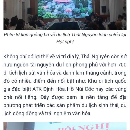
Phim tư liệu quảng bá về du lịch Thái Nguyên trình chiếu tại
Hội nghị
Không chỉ có lợi thế về vị trí địa lý, Thái Nguyên còn sở
hữu nguồn tài nguyên du lịch phong phú với hơn 700
di tích lịch sử, văn hóa và danh lam thắng cảnh; trong
đó có nhiều điểm đến nổi bật như: Khu di tích quốc
gia đặc biệt ATK Định Hóa, Hồ Núi Cốc hay các vùng
Chính trị
Thế giới
chè nổi tiếng. Đây được xem là nền tảng để địa
Tin Chính trị
Tin thế giới
phương phát triển các sản phẩm du lịch sinh thái, du
Chính phủ với người dân
Vấn đề quốc tế
lịch cộng đồng và trải nghiệm văn hóa.
Quốc hội với cử tri
Hồ sơ sự kiện quốc tế
Xây dựng đảng
Thế giới & Việt Nam
Đảng trong cuộc sống
Biên cương - Một dải vững