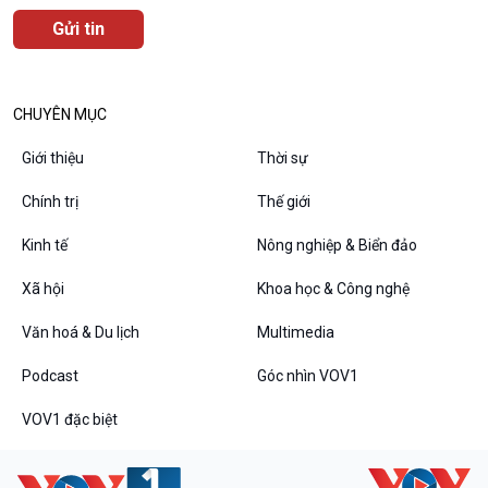
CHUYÊN MỤC
Giới thiệu
Thời sự
VOV1 đặc biệt
Chính trị
Thế giới
Thanh âm ký sự
Kinh tế
Nông nghiệp & Biển đảo
Chân dung cuộc sống
Các chương trình đặc biệt
Xã hội
Khoa học & Công nghệ
Văn hoá & Du lịch
Multimedia
Podcast
Góc nhìn VOV1
VOV1 đặc biệt