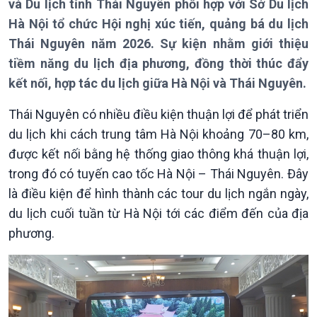
và Du lịch tỉnh Thái Nguyên phối hợp với Sở Du lịch
Hà Nội tổ chức Hội nghị xúc tiến, quảng bá du lịch
Thái Nguyên năm 2026. Sự kiện nhằm giới thiệu
tiềm năng du lịch địa phương, đồng thời thúc đẩy
kết nối, hợp tác du lịch giữa Hà Nội và Thái Nguyên.
Giới thiệu
Thời sự
Thái Nguyên có nhiều điều kiện thuận lợi để phát triển
du lịch khi cách trung tâm Hà Nội khoảng 70–80 km,
Thời sự 6h
Thời sự 12h
được kết nối bằng hệ thống giao thông khá thuận lợi,
Thời sự 18h
trong đó có tuyến cao tốc Hà Nội – Thái Nguyên. Đây
Thời sự 21h30
là điều kiện để hình thành các tour du lịch ngắn ngày,
Bản tin
du lịch cuối tuần từ Hà Nội tới các điểm đến của địa
Chuyên mục
phương.
Theo dòng Thời sự