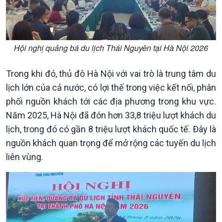
Hội nghị quảng bá du lịch Thái Nguyên tại Hà Nội 2026
Trong khi đó, thủ đô Hà Nội với vai trò là trung tâm du
lịch lớn của cả nước, có lợi thế trong việc kết nối, phân
phối nguồn khách tới các địa phương trong khu vực.
Xã hội
Khoa học & Công nghệ
Năm 2025, Hà Nội đã đón hơn 33,8 triệu lượt khách du
Tin Đời sống & Xã hội
Tin Khoa học & Công nghệ
lịch, trong đó có gần 8 triệu lượt khách quốc tế. Đây là
360 độ Sức khỏe
Kết nối công nghệ
nguồn khách quan trọng để mở rộng các tuyến du lịch
Chuyển đổi Xanh
Sống chung với biến đổi
liên vùng.
Tài nguyên và Môi trường
khí hậu
Chuyên gia của bạn
Xã hội chuyển động
Bước chân đến trường