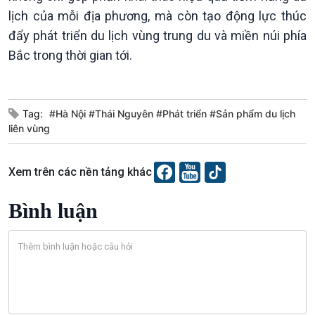
Podcast
Góc nhìn VOV1
lịch của mỗi địa phương, mà còn tạo động lực thúc
Bình luận
đẩy phát triển du lịch vùng trung du và miền núi phía
10 phút Sự kiện - Luận bàn
Bắc trong thời gian tới.
Câu chuyện thời sự
Dòng chảy sự kiện
Đối thoại
Tag:
#Hà Nội #Thái Nguyên #Phát triển #Sản phẩm du lịch
Diễn đàn chủ nhật
liên vùng
Chuyện đêm
Xem trên các nền tảng khác
Bình luận