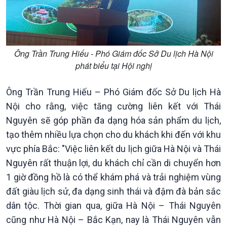
Ông Trần Trung Hiếu - Phó Giám đốc Sở Du lịch Hà Nội
phát biểu tại Hội nghị
Ông Trần Trung Hiếu – Phó Giám đốc Sở Du lịch Hà
Nội cho rằng, việc tăng cường liên kết với Thái
Nguyên sẽ góp phần đa dạng hóa sản phẩm du lịch,
tạo thêm nhiều lựa chọn cho du khách khi đến với khu
vực phía Bắc: "Việc liên kết du lịch giữa Hà Nội và Thái
Nguyên rất thuận lợi, du khách chỉ cần di chuyển hơn
1 giờ đồng hồ là có thể khám phá và trải nghiệm vùng
đất giàu lịch sử, đa dạng sinh thái và đậm đà bản sắc
Văn hoá & Du lịch
Multimedia
dân tộc. Thời gian qua, giữa Hà Nội – Thái Nguyên
Tin Văn hoá & Du lịch
Ảnh
Chát với người nổi tiếng
Video
cũng như Hà Nội – Bắc Kạn, nay là Thái Nguyên vẫn