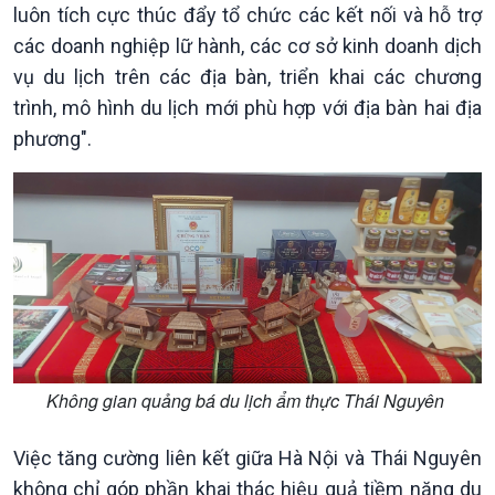
Câu chuyện Thể thao
Infographic
luôn tích cực thúc đẩy tổ chức các kết nối và hỗ trợ
E-Magazine
các doanh nghiệp lữ hành, các cơ sở kinh doanh dịch
vụ du lịch trên các địa bàn, triển khai các chương
trình, mô hình du lịch mới phù hợp với địa bàn hai địa
phương".
Không gian quảng bá du lịch ẩm thực Thái Nguyên
Việc tăng cường liên kết giữa Hà Nội và Thái Nguyên
không chỉ góp phần khai thác hiệu quả tiềm năng du