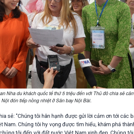
an Nha du khách quốc tế thứ 5 triệu đến với Thủ đô chia sẻ cả
 Nội đón tiếp nồng nhiệt ở Sân bay Nội Bài.
ia sẻ: "Chúng tôi hân hạnh được gửi lời cảm ơn tới các bạ
ệt Nam. Chúng tôi hy vọng được tìm hiểu, khám phá thàn
h chúng tôi đến với đất nước Việt Nam xinh đẹp. Chúng 