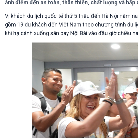
ảnh điểm đến an toàn, thân thiện, chất lượng và hấp 
360 độ Sức khỏe
Kết nối công nghệ
Chuyển đổi Xanh
Sống chung với biến đổi
Vị khách du lịch quốc tế thứ 5 triệu đến Hà Nội năm na
Tài nguyên và Môi trường
khí hậu
gồm 19 du khách đến Việt Nam theo chương trình du lịc
Chuyên gia của bạn
Xã hội chuyển động
khi hạ cánh xuống sân bay Nội Bài vào đầu giờ chiều na
Bước chân đến trường
VOV1 đặc biệt
Thanh âm ký sự
Chân dung cuộc sống
Các chương trình đặc biệt