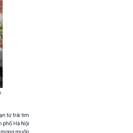
m
n từ trái tim
h phố Hà Nội
tôi mong muốn