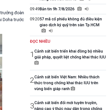
10 phút Sự kiện - Luận bàn
Câu chuyện thời sự
09:49
Bản tin 9h 7/8/2026
, trưởng đoàn
Dòng chảy sự kiện
09:20
57 mã cổ phiếu không đủ điều kiện
ại Doha trước
Đối thoại
giao dịch ký quỹ trên sàn Tp.HCM
Diễn đàn chủ nhật
Chuyện đêm
ĐỌC NHIỀU
Cảnh sát biển triển khai đồng bộ nhiều
1
giải pháp, quyết liệt chống khai thác IUU
Cảnh sát biển Việt Nam: Nhiều thách
2
thức trong chống khai thác IUU trên
vùng biển giáp ranh
Cảnh sát biển đổi mới tuyên truyền,
3
nâng cao ý thức ngư dân trong chống