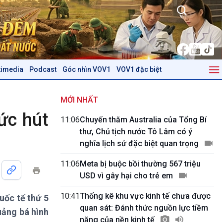
timedia
Podcast
Góc nhìn VOV1
VOV1 đặc biệt
Kinh tế
Nông nghiệp & Biển đảo
Tin Kinh tế
Tin Nông nghiệp & Biển
MỚI NHẤT
Trước giờ mở cửa
đảo
ức hút
11:06
Chuyến thăm Australia của Tổng Bí
Dòng chảy Kinh tế
Mùa vàng
thư, Chủ tịch nước Tô Lâm có ý
Sức sống hàng Việt
Biển đảo Việt Nam
nghĩa lịch sử đặc biệt quan trọng
Khởi nghiệp
Tâm tình biên giới và hải
Tuyên chiến với gian lận
đảo
11:06
Meta bị buộc bồi thường 567 triệu
thương mại
Tìm hiểu biển, đảo Việt
USD vì gây hại cho trẻ em
Nam
10:41
Thống kê khu vực kinh tế chưa được
uốc tế thứ 5
Podcast
Góc nhìn VOV1
quan sát: Đánh thức nguồn lực tiềm
uảng bá hình
Bình luận
năng của nền kinh tế