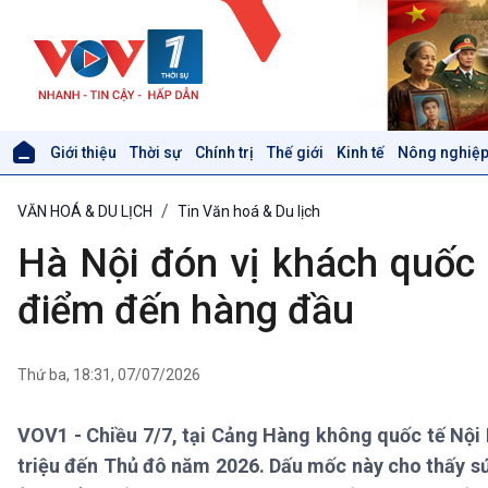
Giới thiệu
Thời sự
Chính trị
Thế giới
Kinh tế
Nông nghiệp
Giới thiệu
Thời sự
VĂN HOÁ & DU LỊCH
Tin Văn hoá & Du lịch
Thời sự 6h
Thời sự 12h
Hà Nội đón vị khách quốc t
Thời sự 18h
Thời sự 21h30
điểm đến hàng đầu
Bản tin
Chuyên mục
Theo dòng Thời sự
Thứ ba, 18:31, 07/07/2026
VOV1 - Chiều 7/7, tại Cảng Hàng không quốc tế Nội Bà
Xã hội
Khoa học & Công nghệ
triệu đến Thủ đô năm 2026. Dấu mốc này cho thấy sứ
Tin Đời sống & Xã hội
Tin Khoa học & Công nghệ