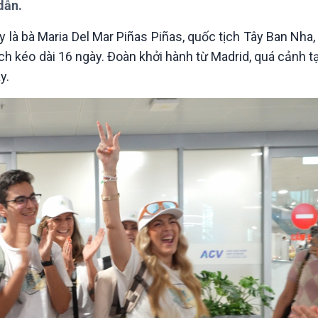
dẫn.
Chát với người nổi tiếng
Video
Câu chuyện Thể thao
Infographic
y là bà Maria Del Mar Piñas Piñas, quốc tịch Tây Ban Nha
E-Magazine
h kéo dài 16 ngày. Đoàn khởi hành từ Madrid, quá cảnh t
y.