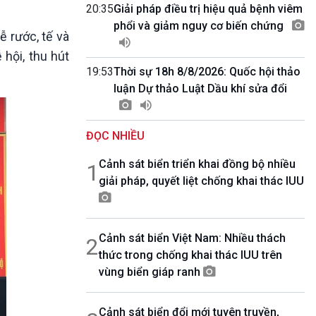
10 phút Sự kiện - Luận bàn
20:35
Giải pháp điều trị hiệu quả bệnh viêm
Câu chuyện thời sự
phổi và giảm nguy cơ biến chứng
ễ rước, tế và
Dòng chảy sự kiện
hội, thu hút
Đối thoại
19:53
Thời sự 18h 8/8/2026: Quốc hội thảo
Diễn đàn chủ nhật
luận Dự thảo Luật Dầu khí sửa đổi
Chuyện đêm
ĐỌC NHIỀU
Cảnh sát biển triển khai đồng bộ nhiều
1
giải pháp, quyết liệt chống khai thác IUU
Cảnh sát biển Việt Nam: Nhiều thách
2
thức trong chống khai thác IUU trên
vùng biển giáp ranh
Cảnh sát biển đổi mới tuyên truyền,