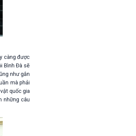
ày càng được
ội Bình Đà sẽ
 cũng như gắn
huần mà phải
 vật quốc gia
ến những câu