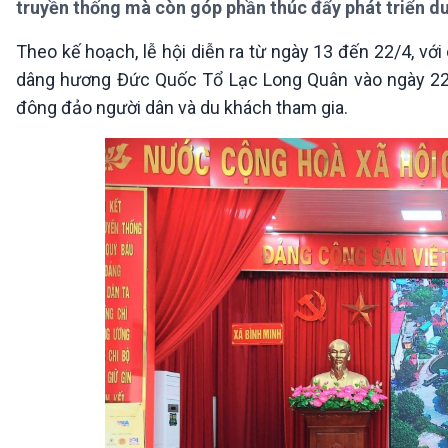
truyền thống mà còn góp phần thúc đẩy phát triển du
360 độ Sức khỏe
Kết nối công nghệ
Chuyển đổi Xanh
Sống chung với biến đổi
Theo kế hoạch, lễ hội diễn ra từ ngày 13 đến 22/4, với
Tài nguyên và Môi trường
khí hậu
dâng hương Đức Quốc Tổ Lạc Long Quân vào ngày 22/4
Chuyên gia của bạn
Xã hội chuyển động
đông đảo người dân và du khách tham gia.
Bước chân đến trường
VOV1 đặc biệt
Thanh âm ký sự
Chân dung cuộc sống
Các chương trình đặc biệt