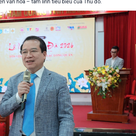
ến văn hóa – tâm linh tiêu biểu của Thủ đô.