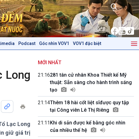
timedia
Podcast
Góc nhìn VOV1
VOV1 đặc biệt
Kinh tế
Nông nghiệp & Biển đảo
Tin Kinh tế
Tin Nông nghiệp & Biển
MỚI NHẤT
Trước giờ mở cửa
đảo
c Long
21:16
281 tân cử nhân Khoa Thiết kế Mỹ
Dòng chảy Kinh tế
Mùa vàng
thuật: Sẵn sàng cho hành trình sáng
Sức sống hàng Việt
Biển đảo Việt Nam
tạo
Khởi nghiệp
Tâm tình biên giới và hải
Tuyên chiến với gian lận
đảo
21:14
Thêm 18 hài cốt liệt sĩđược quy tập
thương mại
Tìm hiểu biển, đảo Việt
tại Công viên Lê Thị Riêng
Nam
21:11
Khi di sản được kể bằng góc nhìn
 Tổ Lạc Long
Podcast
Góc nhìn VOV1
của nhiều thế hệ
 giữ giá trị
Bình luận