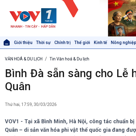
Giới thiệu
Thời sự
Chính trị
Thế giới
Kinh tế
Nông nghiệp
Giới thiệu
Thời sự
VĂN HOÁ & DU LỊCH
Tin Văn hoá & Du lịch
Thời sự 6h
Thời sự 12h
Bình Đà sẵn sàng cho Lễ h
Thời sự 18h
Thời sự 21h30
Quân
Bản tin
Chuyên mục
Theo dòng Thời sự
Thứ hai, 17:59, 30/03/2026
VOV1 - Tại xã Bình Minh, Hà Nội, công tác chuẩn b
Xã hội
Khoa học & Công nghệ
Quân – di sản văn hóa phi vật thể quốc gia đang đượ
Tin Đời sống & Xã hội
Tin Khoa học & Công nghệ