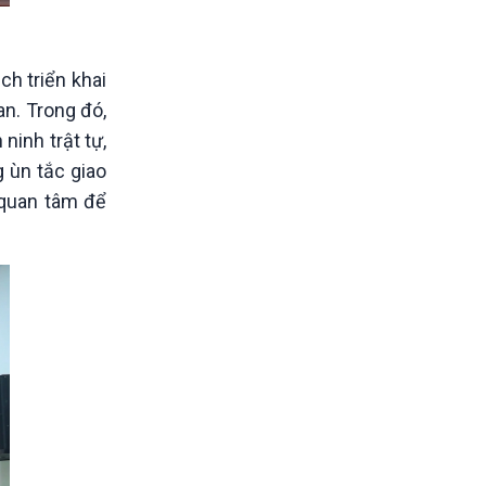
h triển khai
an. Trong đó,
ninh trật tự,
g ùn tắc giao
 quan tâm để