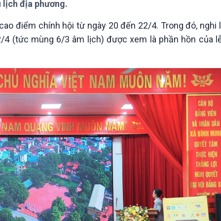
 lịch địa phương.
Chát với người nổi tiếng
Video
Câu chuyện Thể thao
Infographic
 cao điểm chính hội từ ngày 20 đến 22/4. Trong đó, nghi l
E-Magazine
 (tức mùng 6/3 âm lịch) được xem là phần hồn của lễ 