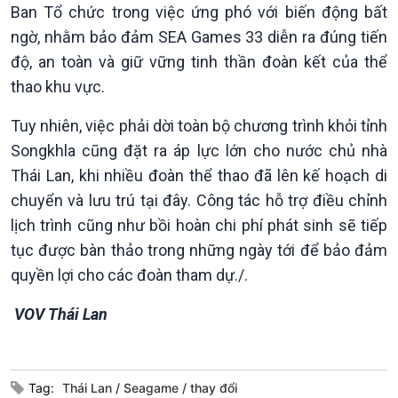
Ban Tổ chức trong việc ứng phó với biến động bất
Chuyên gia của bạn
ngờ, nhằm bảo đảm SEA Games 33 diễn ra đúng tiến
Xã hội chuyển động
độ, an toàn và giữ vững tinh thần đoàn kết của thể
Bước chân đến trường
thao khu vực.
Tuy nhiên, việc phải dời toàn bộ chương trình khỏi tỉnh
Songkhla cũng đặt ra áp lực lớn cho nước chủ nhà
Thái Lan, khi nhiều đoàn thể thao đã lên kế hoạch di
chuyển và lưu trú tại đây. Công tác hỗ trợ điều chỉnh
lịch trình cũng như bồi hoàn chi phí phát sinh sẽ tiếp
tục được bàn thảo trong những ngày tới để bảo đảm
quyền lợi cho các đoàn tham dự./.
Văn hoá & Du lịch
Multimedia
Tin Văn hoá & Du lịch
Ảnh
VOV Thái Lan
Chát với người nổi tiếng
Video
Câu chuyện Thể thao
Infographic
E-Magazine
Tag:
Thái Lan
Seagame
thay đổi