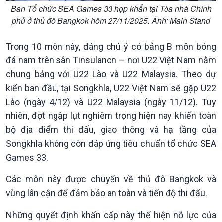
Sức sống hàng Việt
Biển đảo Việt Nam
Ban Tổ chức SEA Games 33 họp khẩn tại Tòa nhà Chính
Khởi nghiệp
Tâm tình biên giới và hải
phủ ở thủ đô Bangkok hôm 27/11/2025. Ảnh: Main Stand
Tuyên chiến với gian lận
đảo
thương mại
Tìm hiểu biển, đảo Việt
Trong 10 môn này, đáng chú ý có bảng B môn bóng
Nam
đá nam trên sân Tinsulanon – nơi U22 Việt Nam nằm
chung bảng với U22 Lào và U22 Malaysia. Theo dự
kiến ban đầu, tại Songkhla, U22 Việt Nam sẽ gặp U22
Lào (ngày 4/12) và U22 Malaysia (ngày 11/12). Tuy
nhiên, đợt ngập lụt nghiêm trọng hiện nay khiến toàn
bộ địa điểm thi đấu, giao thông và hạ tầng của
Songkhla không còn đáp ứng tiêu chuẩn tổ chức SEA
Games 33.
Xã hội
Khoa học & Công nghệ
Các môn này được chuyển về thủ đô Bangkok và
Tin Đời sống & Xã hội
Tin Khoa học & Công nghệ
vùng lân cận để đảm bảo an toàn và tiến độ thi đấu.
360 độ Sức khỏe
Kết nối công nghệ
Chuyển đổi Xanh
Sống chung với biến đổi
Những quyết định khẩn cấp này thể hiện nỗ lực của
Tài nguyên và Môi trường
khí hậu