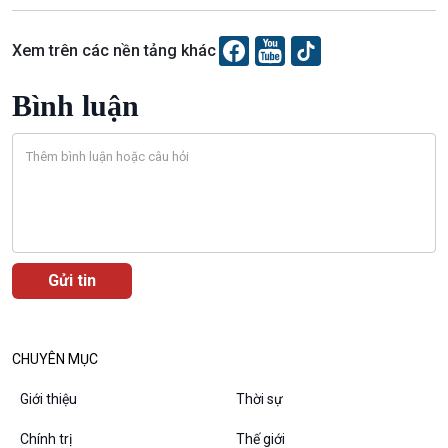
Xem trên các nền tảng khác
Bình luận
Podcast
Góc nhìn VOV1
Bình luận
10 phút Sự kiện - Luận bàn
Câu chuyện thời sự
Dòng chảy sự kiện
Đối thoại
Diễn đàn chủ nhật
CHUYÊN MỤC
Chuyện đêm
Giới thiệu
Thời sự
Chính trị
Thế giới