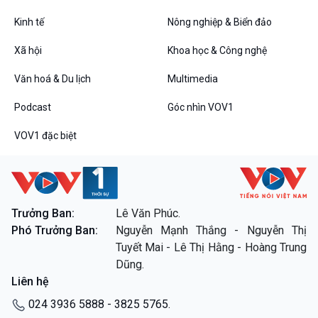
Kinh tế
Nông nghiệp & Biển đảo
Xã hội
Khoa học & Công nghệ
Văn hoá & Du lịch
Multimedia
Podcast
Góc nhìn VOV1
VOV1 đặc biệt
VOV1 đặc biệt
Thanh âm ký sự
Chân dung cuộc sống
Các chương trình đặc biệt
Trưởng Ban:
Lê Văn Phúc.
Phó Trưởng Ban:
Nguyễn Mạnh Thắng - Nguyễn Thị
Tuyết Mai - Lê Thị Hằng - Hoàng Trung
Dũng.
Liên hệ
024 3936 5888 - 3825 5765.