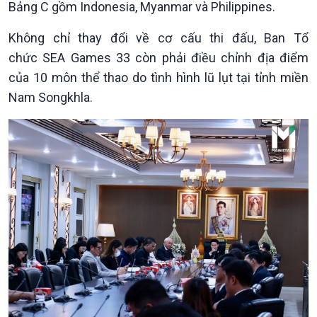
Bảng C gồm Indonesia, Myanmar và Philippines.
Quốc hội với cử tri
Hồ sơ sự kiện quốc tế
Xây dựng đảng
Thế giới & Việt Nam
Không chỉ thay đổi về cơ cấu thi đấu, Ban Tổ
Đảng trong cuộc sống
Biên cương - Một dải vững
chức SEA Games 33 còn phải điều chỉnh địa điểm
Nhận diện sự thật
bền
của 10 môn thể thao do tình hình lũ lụt tại tỉnh miền
Pháp luật và đời sống
Nam Songkhla.
Kinh tế
Nông nghiệp & Biển đảo
Tin Kinh tế
Tin Nông nghiệp & Biển
Trước giờ mở cửa
đảo
Dòng chảy Kinh tế
Mùa vàng