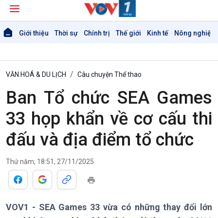
Giới thiệu
Thời sự
Chính trị
Thế giới
Kinh tế
Nông nghiệp 
VĂN HOÁ & DU LỊCH
Câu chuyện Thể thao
Ban Tổ chức SEA Games
33 họp khẩn về cơ cấu thi
đấu và địa điểm tổ chức
Thứ năm, 18:51, 27/11/2025
Giới thiệu
Thời sự
VOV1 - SEA Games 33 vừa có những thay đổi lớn
Thời sự 6h