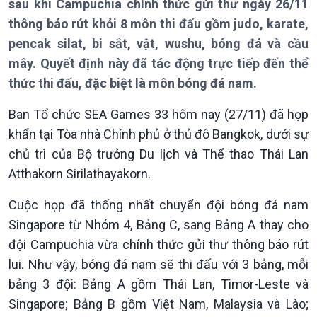
sau khi Campuchia chính thức gửi thư ngày 26/11
Thời sự 12h
thông báo rút khỏi 8 môn thi đấu gồm judo, karate,
Thời sự 18h
pencak silat, bi sắt, vật, wushu, bóng đá và cầu
Thời sự 21h30
mây. Quyết định này đã tác động trực tiếp đến thể
Bản tin
thức thi đấu, đặc biệt là môn bóng đá nam.
Chuyên mục
Theo dòng Thời sự
Ban Tổ chức SEA Games 33 hôm nay (27/11) đã họp
khẩn tại Tòa nhà Chính phủ ở thủ đô Bangkok, dưới sự
chủ trì của Bộ trưởng Du lịch và Thể thao Thái Lan
Atthakorn Sirilathayakorn.
Cuộc họp đã thống nhất chuyển đội bóng đá nam
Singapore từ Nhóm 4, Bảng C, sang Bảng A thay cho
đội Campuchia vừa chính thức gửi thư thông báo rút
lui. Như vậy, bóng đá nam sẽ thi đấu với 3 bảng, mỗi
Chính trị
Thế giới
bảng 3 đội: Bảng A gồm Thái Lan, Timor-Leste và
Tin Chính trị
Tin thế giới
Singapore; Bảng B gồm Việt Nam, Malaysia và Lào;
Chính phủ với người dân
Vấn đề quốc tế