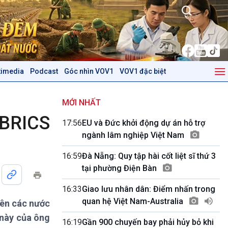
timedia
Podcast
Góc nhìn VOV1
VOV1 đặc biệt
Kinh tế
Nông nghiệp & Biển đảo
Tin Kinh tế
Tin Nông nghiệp & Biển
MỚI NHẤT
Trước giờ mở cửa
đảo
 BRICS
17:56
EU và Đức khởi động dự án hỗ trợ
Dòng chảy Kinh tế
Mùa vàng
ngành lâm nghiệp Việt Nam
Sức sống hàng Việt
Biển đảo Việt Nam
Khởi nghiệp
Tâm tình biên giới và hải
16:59
Đà Nẵng: Quy tập hài cốt liệt sĩ thứ 3
Tuyên chiến với gian lận
đảo
tại phường Điện Bàn
thương mại
Tìm hiểu biển, đảo Việt
Nam
16:33
Giao lưu nhân dân: Điểm nhấn trong
quan hệ Việt Nam-Australia
lên các nước
Podcast
Góc nhìn VOV1
 này của ông
Bình luận
16:19
Gần 900 chuyến bay phải hủy bỏ khi