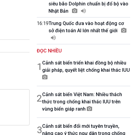
10 phút Sự kiện - Luận bàn
siêu bão Dolphin chuẩn bị đổ bộ vào
Câu chuyện thời sự
Nhật Bản
Dòng chảy sự kiện
16:19
Trung Quốc đưa vào hoạt động cơ
Đối thoại
sở điện toán AI lớn nhất thế giới
Diễn đàn chủ nhật
Chuyện đêm
ĐỌC NHIỀU
Cảnh sát biển triển khai đồng bộ nhiều
1
giải pháp, quyết liệt chống khai thác IUU
Cảnh sát biển Việt Nam: Nhiều thách
2
thức trong chống khai thác IUU trên
vùng biển giáp ranh
Cảnh sát biển đổi mới tuyên truyền,
3
nâng cao ý thức ngư dân trong chống