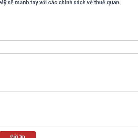
Mỹ sẽ mạnh tay với các chính sách về thuế quan.
Chát với người nổi tiếng
Video
Câu chuyện Thể thao
Infographic
E-Magazine