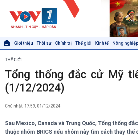
Giới thiệu
Thời sự
Chính trị
Thế giới
Kinh tế
Nông nghiệp
Giới thiệu
Thời sự
THẾ GIỚI
Thời sự 6h
Thời sự 12h
Tổng thống đắc cử Mỹ ti
Thời sự 18h
Thời sự 21h30
(1/12/2024)
Bản tin
Chuyên mục
Theo dòng Thời sự
Chủ nhật, 17:59, 01/12/2024
Sau Mexico, Canada và Trung Quốc, Tổng thống đắc 
Xã hội
Khoa học & Công nghệ
thuộc nhóm BRICS nếu nhóm này tìm cách thay thế đ
Tin Đời sống & Xã hội
Tin Khoa học & Công nghệ