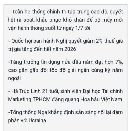
Nam
- Toàn hệ thống chính trị tập trung cao độ, quyết
liệt rà soát, khắc phục khó khăn để bộ máy mới
vận hành thông suốt từ ngày 1/7 tới
- Quốc hội ban hành Nghị quyết giảm 2% thuế giá
trị gia tăng đến hết năm 2026
-Tăng trưởng tín dụng nửa đầu năm đạt hơn 7%,
Xã hội
Khoa học & Công nghệ
cao gần gấp đôi tốc độ giải ngân cùng kỳ năm
Tin Đời sống & Xã hội
Tin Khoa học & Công nghệ
ngoái
360 độ Sức khỏe
Kết nối công nghệ
- Hà Trúc Linh 21 tuổi, sinh viên Đại học Tài chính
Chuyển đổi Xanh
Sống chung với biến đổi
Tài nguyên và Môi trường
khí hậu
Marketing TPHCM đăng quang Hoa hậu Việt Nam
Chuyên gia của bạn
-Tổng thống Nga khẳng định sẵn sàng nối lại đàm
Xã hội chuyển động
Bước chân đến trường
phán với Ucraina