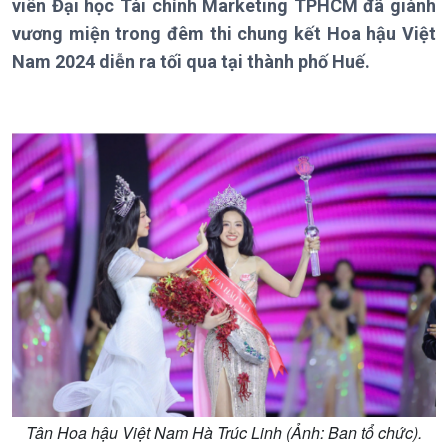
viên Đại học Tài chính Marketing TPHCM đã giành
Thời sự 18h
vương miện trong đêm thi chung kết Hoa hậu Việt
Thời sự 21h30
Nam 2024 diễn ra tối qua tại thành phố Huế.
Bản tin
Chuyên mục
Theo dòng Thời sự
Chính trị
Thế giới
Tin Chính trị
Tin thế giới
Chính phủ với người dân
Vấn đề quốc tế
Quốc hội với cử tri
Hồ sơ sự kiện quốc tế
Tân Hoa hậu Việt Nam Hà Trúc Linh (Ảnh: Ban tổ chức).
Xây dựng đảng
Thế giới & Việt Nam