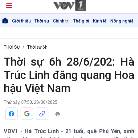
Giới thiệu
Thời sự
Chính trị
Thế giới
Kinh tế
Nông nghiệp 
THỜI SỰ
Thời sự 6h
Thời sự 6h 28/6/202: Hà
Trúc Linh đăng quang Hoa
hậu Việt Nam
Thứ bảy, 07:50, 28/06/2025
Giới thiệu
Thời sự
Thời sự 6h
VOV1 - Hà Trúc Linh - 21 tuổi, quê Phú Yên, sinh
Thời sự 12h