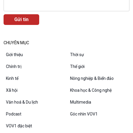
Podcast
Góc nhìn VOV1
Bình luận
10 phút Sự kiện - Luận bàn
Câu chuyện thời sự
CHUYÊN MỤC
Dòng chảy sự kiện
Đối thoại
Giới thiệu
Thời sự
Diễn đàn chủ nhật
Chuyện đêm
Chính trị
Thế giới
Kinh tế
Nông nghiệp & Biển đảo
Xã hội
Khoa học & Công nghệ
Văn hoá & Du lịch
Multimedia
Podcast
Góc nhìn VOV1
VOV1 đặc biệt
VOV1 đặc biệt