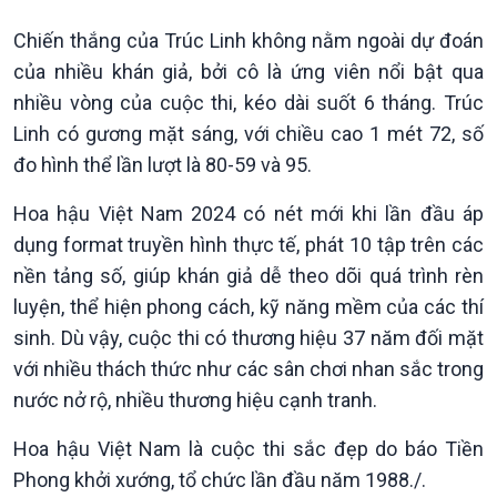
Đảng trong cuộc sống
Biên cương - Một dải vững
Nhận diện sự thật
bền
Chiến thắng của Trúc Linh không nằm ngoài dự đoán
Pháp luật và đời sống
của nhiều khán giả, bởi cô là ứng viên nổi bật qua
nhiều vòng của cuộc thi, kéo dài suốt 6 tháng. Trúc
Linh có gương mặt sáng, với chiều cao 1 mét 72, số
đo hình thể lần lượt là 80-59 và 95.
Hoa hậu Việt Nam 2024 có nét mới khi lần đầu áp
dụng format truyền hình thực tế, phát 10 tập trên các
nền tảng số, giúp khán giả dễ theo dõi quá trình rèn
Kinh tế
Nông nghiệp & Biển đảo
luyện, thể hiện phong cách, kỹ năng mềm của các thí
Tin Kinh tế
Tin Nông nghiệp & Biển
sinh. Dù vậy, cuộc thi có thương hiệu 37 năm đối mặt
Trước giờ mở cửa
đảo
với nhiều thách thức như các sân chơi nhan sắc trong
Dòng chảy Kinh tế
Mùa vàng
nước nở rộ, nhiều thương hiệu cạnh tranh.
Sức sống hàng Việt
Biển đảo Việt Nam
Khởi nghiệp
Tâm tình biên giới và hải
Hoa hậu Việt Nam là cuộc thi sắc đẹp do báo Tiền
Tuyên chiến với gian lận
đảo
Phong khởi xướng, tổ chức lần đầu năm 1988./.
thương mại
Tìm hiểu biển, đảo Việt