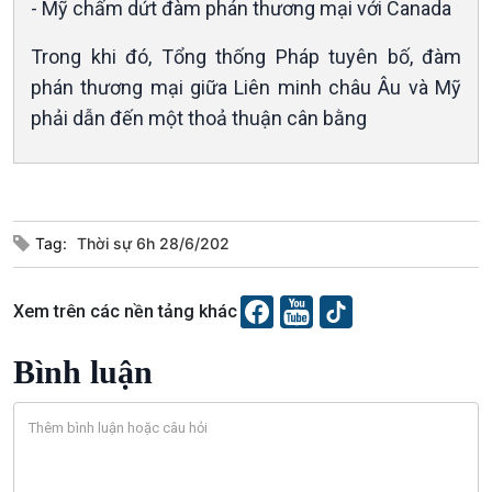
- Mỹ chấm dứt đàm phán thương mại với Canada
Trong khi đó, Tổng thống Pháp tuyên bố, đàm
phán thương mại giữa Liên minh châu Âu và Mỹ
phải dẫn đến một thoả thuận cân bằng
Văn hoá & Du lịch
Multimedia
Tin Văn hoá & Du lịch
Ảnh
Tag:
Thời sự 6h 28/6/202
Chát với người nổi tiếng
Video
Câu chuyện Thể thao
Infographic
E-Magazine
Xem trên các nền tảng khác
Bình luận