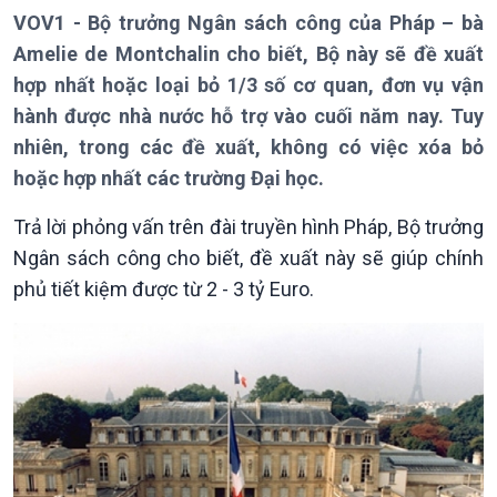
Thời sự 21h30
VOV1 - Bộ trưởng Ngân sách công của Pháp – bà
Bản tin
Amelie de Montchalin cho biết, Bộ này sẽ đề xuất
Chuyên mục
hợp nhất hoặc loại bỏ 1/3 số cơ quan, đơn vụ vận
Theo dòng Thời sự
hành được nhà nước hỗ trợ vào cuối năm nay. Tuy
nhiên, trong các đề xuất, không có việc xóa bỏ
hoặc hợp nhất các trường Đại học.
Trả lời phỏng vấn trên đài truyền hình Pháp, Bộ trưởng
Ngân sách công cho biết, đề xuất này sẽ giúp chính
phủ tiết kiệm được từ 2 - 3 tỷ Euro.
Chính trị
Thế giới
Tin Chính trị
Tin thế giới
Chính phủ với người dân
Vấn đề quốc tế
Quốc hội với cử tri
Hồ sơ sự kiện quốc tế
Xây dựng đảng
Thế giới & Việt Nam
Đảng trong cuộc sống
Biên cương - Một dải vững
Nhận diện sự thật
bền