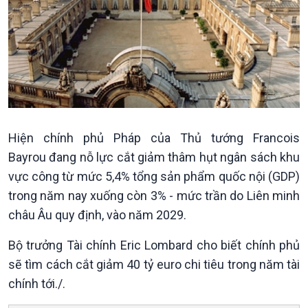
Pháp luật và đời sống
Kinh tế
Nông nghiệp & Biển đảo
Hiện chính phủ Pháp của Thủ tướng Francois
Tin Kinh tế
Tin Nông nghiệp & Biển
Bayrou đang nỗ lực cắt giảm thâm hụt ngân sách khu
Trước giờ mở cửa
đảo
vực công từ mức 5,4% tổng sản phẩm quốc nội (GDP)
Dòng chảy Kinh tế
Mùa vàng
trong năm nay xuống còn 3% - mức trần do Liên minh
Sức sống hàng Việt
Biển đảo Việt Nam
châu Âu quy định, vào năm 2029.
Khởi nghiệp
Tâm tình biên giới và hải
Tuyên chiến với gian lận
đảo
Bộ trưởng Tài chính Eric Lombard cho biết chính phủ
thương mại
Tìm hiểu biển, đảo Việt
sẽ tìm cách cắt giảm 40 tỷ euro chi tiêu trong năm tài
Nam
chính tới./.