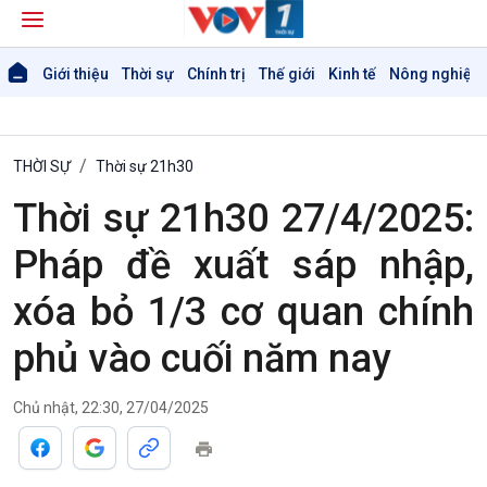
Giới thiệu
Thời sự
Chính trị
Thế giới
Kinh tế
Nông nghiệp 
THỜI SỰ
Thời sự 21h30
Thời sự 21h30 27/4/2025:
Pháp đề xuất sáp nhập,
xóa bỏ 1/3 cơ quan chính
phủ vào cuối năm nay
Giới thiệu
Thời sự
Chủ nhật, 22:30, 27/04/2025
Thời sự 6h
Thời sự 12h
Thời sự 18h