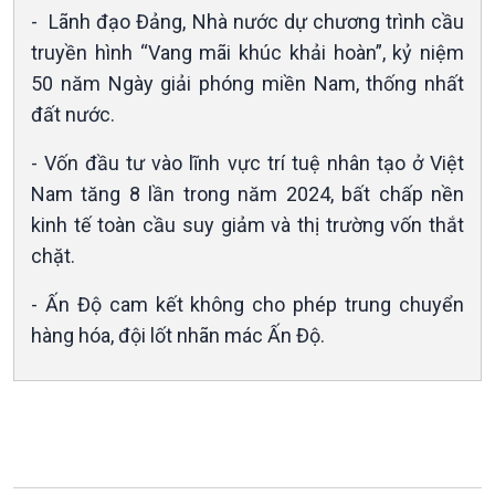
- Lãnh đạo Đảng, Nhà nước dự chương trình cầu
truyền hình “Vang mãi khúc khải hoàn”, kỷ niệm
50 năm Ngày giải phóng miền Nam, thống nhất
đất nước.
Xã hội
Khoa học & Công nghệ
- Vốn đầu tư vào lĩnh vực trí tuệ nhân tạo ở Việt
Tin Đời sống & Xã hội
Tin Khoa học & Công nghệ
Nam tăng 8 lần trong năm 2024, bất chấp nền
360 độ Sức khỏe
Kết nối công nghệ
kinh tế toàn cầu suy giảm và thị trường vốn thắt
Chuyển đổi Xanh
Sống chung với biến đổi
chặt.
Tài nguyên và Môi trường
khí hậu
Chuyên gia của bạn
- Ấn Độ cam kết không cho phép trung chuyển
Xã hội chuyển động
hàng hóa, đội lốt nhãn mác Ấn Độ.
Bước chân đến trường