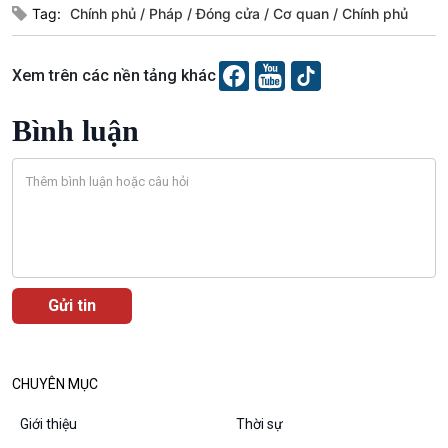
Tag:
Chính phủ
Pháp
Đóng cửa
Cơ quan
Chính phủ
Văn hoá & Du lịch
Multimedia
Xem trên các nền tảng khác
Tin Văn hoá & Du lịch
Ảnh
Chát với người nổi tiếng
Video
Bình luận
Câu chuyện Thể thao
Infographic
E-Magazine
Podcast
Góc nhìn VOV1
Bình luận
CHUYÊN MỤC
10 phút Sự kiện - Luận bàn
Câu chuyện thời sự
Giới thiệu
Thời sự
Dòng chảy sự kiện