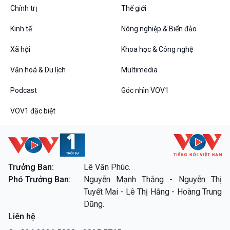
Đối thoại
Chính trị
Thế giới
Diễn đàn chủ nhật
Kinh tế
Nông nghiệp & Biển đảo
Chuyện đêm
Xã hội
Khoa học & Công nghệ
Văn hoá & Du lịch
Multimedia
Podcast
Góc nhìn VOV1
VOV1 đặc biệt
VOV1 đặc biệt
Thanh âm ký sự
Chân dung cuộc sống
Trưởng Ban:
Lê Văn Phúc.
Các chương trình đặc biệt
Phó Trưởng Ban:
Nguyễn Mạnh Thắng - Nguyễn Thị
Tuyết Mai - Lê Thị Hằng - Hoàng Trung
Dũng.
Liên hệ