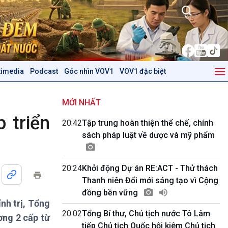
timedia
Podcast
Góc nhìn VOV1
VOV1 đặc biệt
Kinh tế
Nông nghiệp & Biển đảo
Tin Kinh tế
Tin Nông nghiệp & Biển
MỚI NHẤT
Trước giờ mở cửa
đảo
 triển
20:42
Tập trung hoàn thiện thể chế, chính
Dòng chảy Kinh tế
Mùa vàng
sách pháp luật về dược và mỹ phẩm
Sức sống hàng Việt
Biển đảo Việt Nam
Khởi nghiệp
Tâm tình biên giới và hải
Tuyên chiến với gian lận
đảo
20:24
Khởi động Dự án RE:ACT - Thử thách
thương mại
Tìm hiểu biển, đảo Việt
Thanh niên Đổi mới sáng tạo vì Cộng
Nam
đồng bền vững
nh trị, Tổng
Podcast
Góc nhìn VOV1
20:02
Tổng Bí thư, Chủ tịch nước Tô Lâm
ơng 2 cấp từ
Bình luận
tiếp Chủ tịch Quốc hội kiêm Chủ tịch