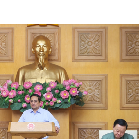
Chát với người nổi tiếng
Video
Câu chuyện Thể thao
Infographic
E-Magazine