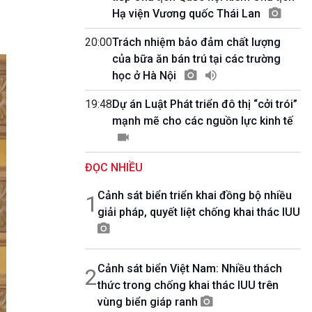
10 phút Sự kiện - Luận bàn
Hạ viện Vương quốc Thái Lan
Câu chuyện thời sự
Dòng chảy sự kiện
20:00
Trách nhiệm bảo đảm chất lượng
Đối thoại
của bữa ăn bán trú tại các trường
Diễn đàn chủ nhật
học ở Hà Nội
Chuyện đêm
19:48
Dự án Luật Phát triển đô thị “cởi trói”
mạnh mẽ cho các nguồn lực kinh tế
ĐỌC NHIỀU
Cảnh sát biển triển khai đồng bộ nhiều
1
giải pháp, quyết liệt chống khai thác IUU
Cảnh sát biển Việt Nam: Nhiều thách
2
thức trong chống khai thác IUU trên
vùng biển giáp ranh