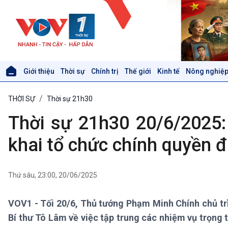
Giới thiệu
Thời sự
Chính trị
Thế giới
Kinh tế
Nông nghiệp
Giới thiệu
Thời sự
THỜI SỰ
Thời sự 21h30
Thời sự 6h
Thời sự 12h
Thời sự 21h30 20/6/2025: 
Thời sự 18h
Thời sự 21h30
khai tổ chức chính quyền 
Bản tin
Chuyên mục
Theo dòng Thời sự
Thứ sáu, 23:00, 20/06/2025
VOV1 - Tối 20/6, Thủ tướng Phạm Minh Chính chủ trì 
Xã hội
Khoa học & Công nghệ
Bí thư Tô Lâm về việc tập trung các nhiệm vụ trọng 
Tin Đời sống & Xã hội
Tin Khoa học & Công nghệ