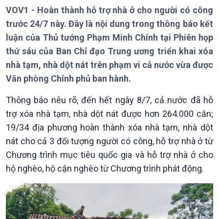
Thời sự 12h
VOV1 - Hoàn thành hỗ trợ nhà ở cho người có công
Thời sự 18h
trước 24/7 này. Đây là nội dung trong thông báo kết
Thời sự 21h30
Bản tin
luận của Thủ tướng Phạm Minh Chính tại Phiên họp
Chuyên mục
thứ sáu của Ban Chỉ đạo Trung ương triển khai xóa
Theo dòng Thời sự
nhà tạm, nhà dột nát trên phạm vi cả nước vừa được
Văn phòng Chính phủ ban hành.
Thông báo nêu rõ, đến hết ngày 8/7, cả nước đã hỗ
trợ xóa nhà tạm, nhà dột nát được hơn 264.000 căn;
19/34 địa phương hoàn thành xóa nhà tạm, nhà dột
nát cho cả 3 đối tượng người có công, hỗ trợ nhà ở từ
Chương trình mục tiêu quốc gia và hỗ trợ nhà ở cho
hộ nghèo, hộ cận nghèo từ Chương trình phát động.
Chính trị
Thế giới
Tin Chính trị
Tin thế giới
Chính phủ với người dân
Vấn đề quốc tế
Quốc hội với cử tri
Hồ sơ sự kiện quốc tế