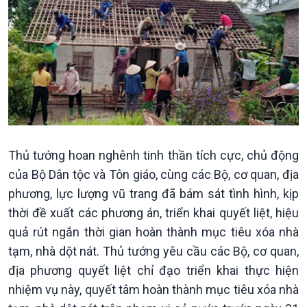
Xây dựng đảng
Thế giới & Việt Nam
Đảng trong cuộc sống
Biên cương - Một dải vững
Nhận diện sự thật
bền
Pháp luật và đời sống
Thủ tướng hoan nghênh tinh thần tích cực, chủ động
của Bộ Dân tộc và Tôn giáo, cùng các Bộ, cơ quan, địa
phương, lực lượng vũ trang đã bám sát tình hình, kịp
Kinh tế
Nông nghiệp & Biển đảo
thời đề xuất các phương án, triển khai quyết liệt, hiệu
Tin Kinh tế
Tin Nông nghiệp & Biển
quả rút ngắn thời gian hoàn thành mục tiêu xóa nhà
Trước giờ mở cửa
đảo
tạm, nhà dột nát. Thủ tướng yêu cầu các Bộ, cơ quan,
Dòng chảy Kinh tế
Mùa vàng
địa phương quyết liệt chỉ đạo triển khai thực hiện
Sức sống hàng Việt
Biển đảo Việt Nam
nhiệm vụ này, quyết tâm hoàn thành mục tiêu xóa nhà
Khởi nghiệp
Tâm tình biên giới và hải
Tuyên chiến với gian lận
đảo