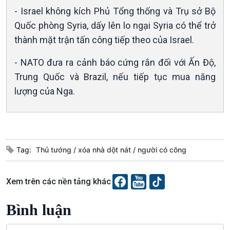
- Israel không kích Phủ Tổng thống và Trụ sở Bộ
Quốc phòng Syria, dấy lên lo ngại Syria có thể trở
thành mặt trận tấn công tiếp theo của Israel.
- NATO đưa ra cảnh báo cứng rắn đối với Ấn Độ,
Trung Quốc và Brazil, nếu tiếp tục mua năng
lượng của Nga.
Văn hoá & Du lịch
Multimedia
Tin Văn hoá & Du lịch
Ảnh
Chát với người nổi tiếng
Video
Tag:
Thủ tướng
xóa nhà dột nát
người có công
Câu chuyện Thể thao
Infographic
E-Magazine
Xem trên các nền tảng khác
Bình luận