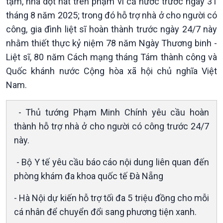
tạm, nhà dột nát trên phạm vi cả nước trước ngày 31
thương mại
Tìm hiểu biển, đảo Việt
tháng 8 năm 2025; trong đó hỗ trợ nhà ở cho người có
Nam
công, gia đình liệt sĩ hoàn thành trước ngày 24/7 này
nhằm thiết thực kỷ niệm 78 năm Ngày Thương binh -
Liệt sĩ, 80 năm Cách mạng tháng Tám thành công và
Quốc khánh nước Cộng hòa xã hội chủ nghĩa Việt
Nam.
- Thủ tướng Phạm Minh Chính yêu cầu hoàn
thành hỗ trợ nhà ở cho người có công trước 24/7
Xã hội
Khoa học & Công nghệ
này.
Tin Đời sống & Xã hội
Tin Khoa học & Công nghệ
- Bộ Y tế yêu cầu báo cáo nội dung liên quan đến
360 độ Sức khỏe
Kết nối công nghệ
Chuyển đổi Xanh
Sống chung với biến đổi
phòng khám đa khoa quốc tế Đà Nẵng
Tài nguyên và Môi trường
khí hậu
- Hà Nội dự kiến hỗ trợ tối đa 5 triệu đồng cho mỗi
Chuyên gia của bạn
Xã hội chuyển động
cá nhân để chuyển đổi sang phương tiện xanh.
Bước chân đến trường