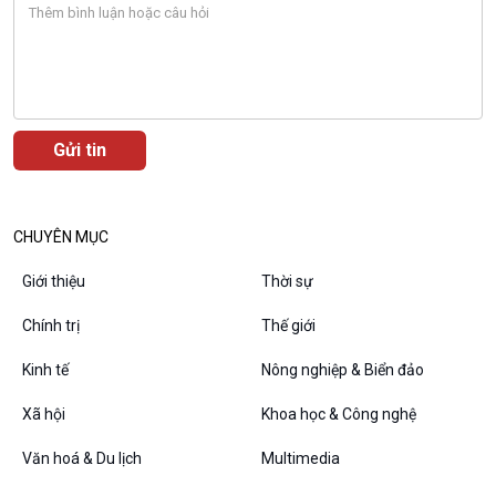
Podcast
Góc nhìn VOV1
Bình luận
10 phút Sự kiện - Luận bàn
Câu chuyện thời sự
Dòng chảy sự kiện
CHUYÊN MỤC
Đối thoại
Diễn đàn chủ nhật
Giới thiệu
Thời sự
Chuyện đêm
Chính trị
Thế giới
Kinh tế
Nông nghiệp & Biển đảo
Xã hội
Khoa học & Công nghệ
Văn hoá & Du lịch
Multimedia