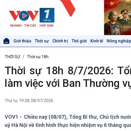
Giới thiệu
Thời sự
Chính trị
Thế giới
Kinh tế
Nông nghiệp
Giới thiệu
Thời sự
THỜI SỰ
Thời sự 18h
Thời sự 6h
Thời sự 12h
Thời sự 18h 8/7/2026: Tổ
Thời sự 18h
Thời sự 21h30
làm việc với Ban Thường v
Bản tin
Chuyên mục
Theo dòng Thời sự
Thứ tư, 19:28, 08/07/2026
VOV1 - Chiều nay (08/07), Tổng Bí thư, Chủ tịch nướ
Xã hội
Khoa học & Công nghệ
uỷ Hà Nội về tình hình thực hiện nhiệm vụ 6 tháng qu
Tin Đời sống & Xã hội
Tin Khoa học & Công nghệ