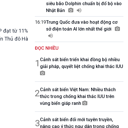
10 phút Sự kiện - Luận bàn
siêu bão Dolphin chuẩn bị đổ bộ vào
Câu chuyện thời sự
Nhật Bản
Dòng chảy sự kiện
16:19
Trung Quốc đưa vào hoạt động cơ
Đối thoại
sở điện toán AI lớn nhất thế giới
Diễn đàn chủ nhật
P đạt từ 11%
Chuyện đêm
iển Thủ đô Hà
ĐỌC NHIỀU
Cảnh sát biển triển khai đồng bộ nhiều
1
giải pháp, quyết liệt chống khai thác IUU
Cảnh sát biển Việt Nam: Nhiều thách
2
thức trong chống khai thác IUU trên
vùng biển giáp ranh
Cảnh sát biển đổi mới tuyên truyền,
3
nâng cao ý thức ngư dân trong chống