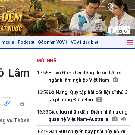
timedia
Podcast
Góc nhìn VOV1
VOV1 đặc biệt
Kinh tế
Nông nghiệp & Biển đảo
Tin Kinh tế
Tin Nông nghiệp & Biển
MỚI NHẤT
Trước giờ mở cửa
đảo
Tô Lâm
17:56
EU và Đức khởi động dự án hỗ trợ
Dòng chảy Kinh tế
Mùa vàng
ngành lâm nghiệp Việt Nam
Sức sống hàng Việt
Biển đảo Việt Nam
Khởi nghiệp
Tâm tình biên giới và hải
16:59
Đà Nẵng: Quy tập hài cốt liệt sĩ thứ 3
Tuyên chiến với gian lận
đảo
tại phường Điện Bàn
thương mại
Tìm hiểu biển, đảo Việt
Nam
16:33
Giao lưu nhân dân: Điểm nhấn trong
quan hệ Việt Nam-Australia
ờng vụ Thành
Podcast
Góc nhìn VOV1
Bình luận
16:19
Gần 900 chuyến bay phải hủy bỏ khi