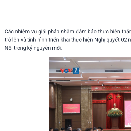
360 độ Sức khỏe
Kết nối công nghệ
Chuyển đổi Xanh
Sống chung với biến đổi
Tài nguyên và Môi trường
khí hậu
Chuyên gia của bạn
Xã hội chuyển động
Các nhiệm vụ giải pháp nhằm đảm bảo thực hiện thắn
Bước chân đến trường
trở lên và tình hình triển khai thực hiện Nghị quyết 0
Nội trong kỷ nguyên mới.
VOV1 đặc biệt
Thanh âm ký sự
Chân dung cuộc sống
Các chương trình đặc biệt