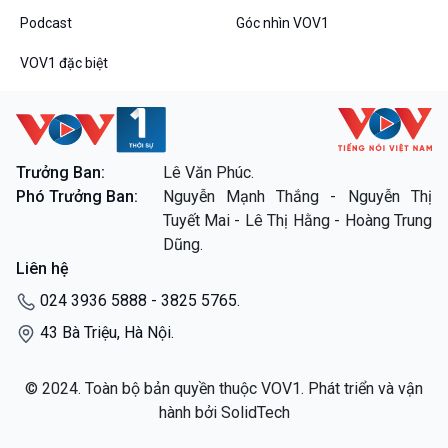
Chân dung cuộc sống
Podcast
Góc nhìn VOV1
Các chương trình đặc biệt
VOV1 đặc biệt
Trưởng Ban:
Lê Văn Phúc.
Phó Trưởng Ban:
Nguyễn Mạnh Thắng - Nguyễn Thị
Tuyết Mai - Lê Thị Hằng - Hoàng Trung
Dũng.
Liên hệ
024 3936 5888 - 3825 5765.
43 Bà Triệu, Hà Nội.
© 2024. Toàn bộ bản quyền thuộc VOV1. Phát triển và vận
hành bởi SolidTech