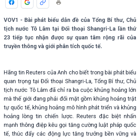
VOV1 - Bài phát biểu dẫn đề của Tổng Bí thư, Chủ
Giới thiệu
Thời sự
tịch nước Tô Lâm tại Đối thoại Shangri-La lần thứ
Thời sự 6h
Thời sự 12h
23 tiếp tục nhận được sự quan tâm rộng rãi của
Thời sự 18h
truyền thông và giới phân tích quốc tế.
Thời sự 21h30
Bản tin
Chuyên mục
Hãng tin Reuters của Anh cho biết trong bài phát biểu
Theo dòng Thời sự
quan trọng tại Đối thoại Shangri-La, Tổng Bí thư, Chủ
tịch nước Tô Lâm đã chỉ ra ba cuộc khủng hoảng lớn
mà thế giới đang phải đối mặt gồm khủng hoảng trật
tự quốc tế, khủng hoảng mô hình phát triển và khủng
hoảng lòng tin chiến lược. Reuters đặc biệt nhấn
mạnh thông điệp kêu gọi tăng cường luật pháp quốc
tế, thúc đẩy các động lực tăng trưởng bền vững và