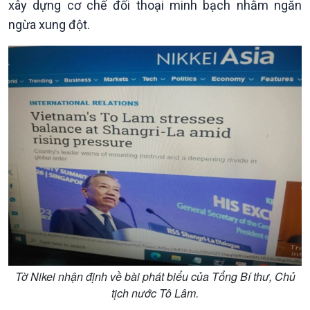
xây dựng cơ chế đối thoại minh bạch nhằm ngăn
ngừa xung đột.
Chính trị
Thế giới
Tin Chính trị
Tin thế giới
Chính phủ với người dân
Vấn đề quốc tế
Quốc hội với cử tri
Hồ sơ sự kiện quốc tế
Xây dựng đảng
Thế giới & Việt Nam
Đảng trong cuộc sống
Biên cương - Một dải vững
Nhận diện sự thật
bền
Pháp luật và đời sống
Tờ Nikei nhận định về bài phát biểu của Tổng Bí thư, Chủ
tịch nước Tô Lâm.