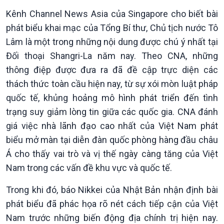
Kênh Channel News Asia của Singapore cho biết bài
phát biểu khai mạc của Tổng Bí thư, Chủ tịch nước Tô
Lâm là một trong những nội dung được chú ý nhất tại
Đối thoại Shangri-La năm nay. Theo CNA, những
thông điệp được đưa ra đã đề cập trực diện các
thách thức toàn cầu hiện nay, từ sự xói mòn luật pháp
Kinh tế
Nông nghiệp & Biển đảo
quốc tế, khủng hoảng mô hình phát triển đến tình
Tin Kinh tế
Tin Nông nghiệp & Biển
trạng suy giảm lòng tin giữa các quốc gia. CNA đánh
Trước giờ mở cửa
đảo
giá việc nhà lãnh đạo cao nhất của Việt Nam phát
Dòng chảy Kinh tế
Mùa vàng
biểu mở màn tại diễn đàn quốc phòng hàng đầu châu
Sức sống hàng Việt
Biển đảo Việt Nam
Á cho thấy vai trò và vị thế ngày càng tăng của Việt
Khởi nghiệp
Tâm tình biên giới và hải
Nam trong các vấn đề khu vực và quốc tế.
Tuyên chiến với gian lận
đảo
thương mại
Tìm hiểu biển, đảo Việt
Trong khi đó, báo Nikkei của Nhật Bản nhận định bài
Nam
phát biểu đã phác họa rõ nét cách tiếp cận của Việt
Nam trước những biến động địa chính trị hiện nay.