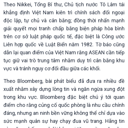
Theo Nikkei, Tổng Bí thư, Chủ tịch nước Tô Lâm tái
khẳng định Việt Nam kiên trì chính sách đối ngoại
độc lập, tự chủ và cân bằng; đồng thời nhấn mạnh
giải quyết mọi tranh chấp bằng biện pháp hòa bình
trên cơ sở luật pháp quốc tế, đặc biệt là Công ước
Liên hợp quốc về Luật Biển năm 1982. Tờ báo cũng
dẫn lại quan điểm của Việt Nam rằng ASEAN cần tiếp
tục giữ vai trò trung tâm nhằm duy trì cân bằng khu
vực và tránh nguy cơ đối đầu giữa các khối.
Xã hội
Khoa học & Công nghệ
Theo Bloomberg, bài phát biểu đã đưa ra nhiều đề
Tin Đời sống & Xã hội
Tin Khoa học & Công nghệ
xuất nhằm xây dựng lòng tin và ngăn ngừa xung đột
360 độ Sức khỏe
Kết nối công nghệ
trong khu vực. Bloomberg đặc biệt chú ý tới quan
Chuyển đổi Xanh
Sống chung với biến đổi
điểm cho rằng củng cố quốc phòng là nhu cầu chính
Tài nguyên và Môi trường
khí hậu
đáng, nhưng an ninh bền vững không thể chỉ dựa vào
Chuyên gia của bạn
sức mạnh quân sự hay chạy đua vũ trang. Hãng tin
Xã hội chuyển động