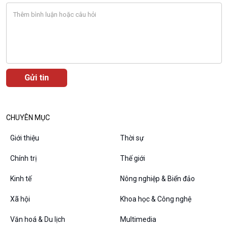
Đối thoại
Diễn đàn chủ nhật
Chuyện đêm
CHUYÊN MỤC
Giới thiệu
Thời sự
Chính trị
Thế giới
Kinh tế
Nông nghiệp & Biển đảo
Xã hội
Khoa học & Công nghệ
VOV1 đặc biệt
Thanh âm ký sự
Văn hoá & Du lịch
Multimedia