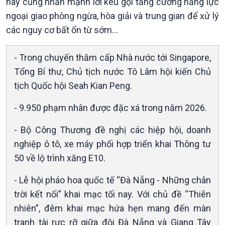
này cũng nhấn mạnh lời kêu gọi tăng cường năng lực
Bước chân đến trường
ngoại giao phòng ngừa, hòa giải và trung gian để xử lý
các nguy cơ bất ổn từ sớm...
- Trong chuyến thăm cấp Nhà nước tới Singapore,
Tổng Bí thư, Chủ tịch nước Tô Lâm hội kiến Chủ
tịch Quốc hội Seah Kian Peng.
- 9.950 phạm nhân được đặc xá trong năm 2026.
- Bộ Công Thương đề nghị các hiệp hội, doanh
nghiệp ô tô, xe máy phối hợp triển khai Thông tư
50 về lộ trình xăng E10.
Văn hoá & Du lịch
Multimedia
- Lễ hội pháo hoa quốc tế “Đà Nẵng - Những chân
Tin Văn hoá & Du lịch
Ảnh
trời kết nối” khai mạc tối nay. Với chủ đề “Thiên
Chát với người nổi tiếng
Video
nhiên”, đêm khai mạc hứa hẹn mang đến màn
Câu chuyện Thể thao
Infographic
tranh tài rực rỡ giữa đội Đà Nẵng và Giang Tây
E-Magazine