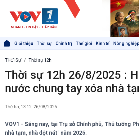
Giới thiệu
Thời sự
Chính trị
Thế giới
Kinh tế
Nông nghiệp
Giới thiệu
Thời sự
THỜI SỰ
Thời sự 12h
Thời sự 6h
Thời sự 12h
Thời sự 12h 26/8/2025 : H
Thời sự 18h
Thời sự 21h30
nước chung tay xóa nhà tạ
Bản tin
Chuyên mục
Theo dòng Thời sự
Thứ ba, 13:12, 26/08/2025
VOV1 - Sáng nay, tại Trụ sở Chính phủ, Thủ tướng Ph
Xã hội
Khoa học & Công nghệ
nhà tạm, nhà dột nát" năm 2025.
Tin Đời sống & Xã hội
Tin Khoa học & Công nghệ