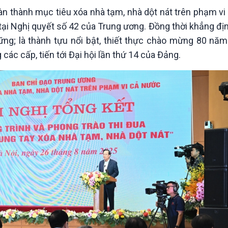
Chát với người nổi tiếng
Video
n thành mục tiêu xóa nhà tạm, nhà dột nát trên phạm vi 
Câu chuyện Thể thao
Infographic
tại Nghị quyết số 42 của Trung ương. Đồng thời khẳng đị
E-Magazine
ững; là thành tựu nổi bật, thiết thực chào mừng 80 n
ác cấp, tiến tới Đại hội lần thứ 14 của Đảng.