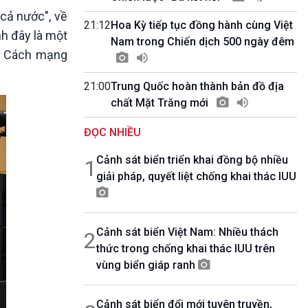
10 phút Sự kiện - Luận bàn
cả nước", về
Câu chuyện thời sự
21:12
Hoa Kỳ tiếp tục đồng hành cùng Việt
nh đây là một
Dòng chảy sự kiện
Nam trong Chiến dịch 500 ngày đêm
ăm Cách mạng
Đối thoại
Diễn đàn chủ nhật
21:00
Trung Quốc hoàn thành bản đồ địa
Chuyện đêm
chất Mặt Trăng mới
ĐỌC NHIỀU
Cảnh sát biển triển khai đồng bộ nhiều
1
giải pháp, quyết liệt chống khai thác IUU
Cảnh sát biển Việt Nam: Nhiều thách
2
thức trong chống khai thác IUU trên
vùng biển giáp ranh
Cảnh sát biển đổi mới tuyên truyền,