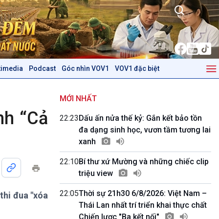
timedia
Podcast
Góc nhìn VOV1
VOV1 đặc biệt
Kinh tế
Nông nghiệp & Biển đảo
Tin Kinh tế
Tin Nông nghiệp & Biển
MỚI NHẤT
Trước giờ mở cửa
đảo
nh “Cả
22:23
Dấu ấn nửa thế kỷ: Gắn kết bảo tồn
Dòng chảy Kinh tế
Mùa vàng
đa dạng sinh học, vươn tầm tương lai
Sức sống hàng Việt
Biển đảo Việt Nam
xanh
Khởi nghiệp
Tâm tình biên giới và hải
Tuyên chiến với gian lận
đảo
22:10
Bí thư xứ Mường và những chiếc clip
thương mại
Tìm hiểu biển, đảo Việt
triệu view
Nam
22:05
Thời sự 21h30 6/8/2026: Việt Nam –
thi đua "xóa
Podcast
Góc nhìn VOV1
Thái Lan nhất trí triển khai thực chất
Bình luận
Chiến lược "Ba kết nối"