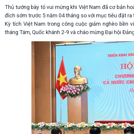
360 độ Sức khỏe
Kết nối công nghệ
Thủ tướng bày tỏ vui mừng khi Việt Nam đã cơ bản hoà
Chuyển đổi Xanh
Sống chung với biến đổi
đích sớm trước 5 năm 04 tháng so với mục tiêu đặt ra 
Tài nguyên và Môi trường
khí hậu
Kỳ tích Việt Nam trong công cuộc giảm nghèo bền v
Chuyên gia của bạn
Xã hội chuyển động
tháng Tám, Quốc khánh 2-9 và chào mừng Đại hội Đảng c
Bước chân đến trường
VOV1 đặc biệt
Thanh âm ký sự
Chân dung cuộc sống
Các chương trình đặc biệt