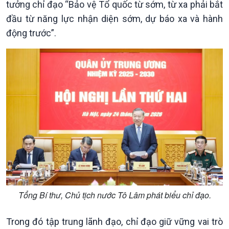
tưởng chỉ đạo “Bảo vệ Tổ quốc từ sớm, từ xa phải bắt
Chính phủ với người dân
Vấn đề quốc tế
đầu từ năng lực nhận diện sớm, dự báo xa và hành
Quốc hội với cử tri
Hồ sơ sự kiện quốc tế
động trước”.
Xây dựng đảng
Thế giới & Việt Nam
Đảng trong cuộc sống
Biên cương - Một dải vững
Nhận diện sự thật
bền
Pháp luật và đời sống
Tổng Bí thư, Chủ tịch nước Tô Lâm phát biểu chỉ đạo.
Kinh tế
Nông nghiệp & Biển đảo
Tin Kinh tế
Tin Nông nghiệp & Biển
Trong đó tập trung lãnh đạo, chỉ đạo giữ vững vai trò