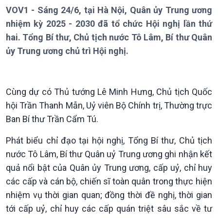
Thời sự 6h
VOV1 - Sáng 24/6, tại Hà Nội, Quân ủy Trung ương
Thời sự 12h
nhiệm kỳ 2025 - 2030 đã tổ chức Hội nghị lần thứ
Thời sự 18h
hai. Tổng Bí thư, Chủ tịch nước Tô Lâm, Bí thư Quân
Thời sự 21h30
ủy Trung ương chủ trì Hội nghị.
Bản tin
Chuyên mục
Theo dòng Thời sự
Cùng dự có Thủ tướng Lê Minh Hưng, Chủ tịch Quốc
hội Trần Thanh Mẫn, Uỷ viên Bộ Chính trị, Thường trực
Ban Bí thư Trần Cẩm Tú.
Phát biểu chỉ đạo tại hội nghị, Tổng Bí thư, Chủ tịch
nước Tô Lâm, Bí thư Quân uỷ Trung ương ghi nhận kết
quả nổi bật của Quân ủy Trung ương, cấp uỷ, chỉ huy
các cấp và cán bộ, chiến sĩ toàn quân trong thực hiện
nhiệm vụ thời gian quan; đồng thời đề nghị, thời gian
Chính trị
Thế giới
tới cấp uỷ, chỉ huy các cấp quán triệt sâu sắc về tư
Tin Chính trị
Tin thế giới