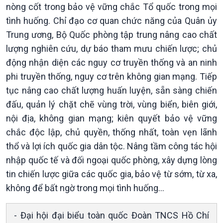
Trước giờ mở cửa
đảo
nòng cốt trong bảo vệ vững chắc Tổ quốc trong mọi
Dòng chảy Kinh tế
Mùa vàng
tình huống. Chỉ đạo cơ quan chức năng của Quân ủy
Sức sống hàng Việt
Biển đảo Việt Nam
Trung ương, Bộ Quốc phòng tập trung nâng cao chất
Khởi nghiệp
Tâm tình biên giới và hải
lượng nghiên cứu, dự báo tham mưu chiến lược; chủ
Tuyên chiến với gian lận
đảo
thương mại
Tìm hiểu biển, đảo Việt
động nhận diện các nguy cơ truyền thống và an ninh
Nam
phi truyền thống, nguy cơ trên không gian mạng. Tiếp
tục nâng cao chất lượng huấn luyện, sẵn sàng chiến
đấu, quản lý chặt chẽ vùng trời, vùng biển, biên giới,
nội địa, không gian mạng; kiên quyết bảo vệ vững
chắc độc lập, chủ quyền, thống nhất, toàn vẹn lãnh
thổ và lợi ích quốc gia dân tộc. Nâng tầm công tác hội
nhập quốc tế và đối ngoại quốc phòng, xây dựng lòng
tin chiến lược giữa các quốc gia, bảo vệ từ sớm, từ xa,
không để bất ngờ trong mọi tình huống...
Xã hội
Khoa học & Công nghệ
- Đại hội đại biểu toàn quốc Đoàn TNCS Hồ Chí
Tin Đời sống & Xã hội
Tin Khoa học & Công nghệ