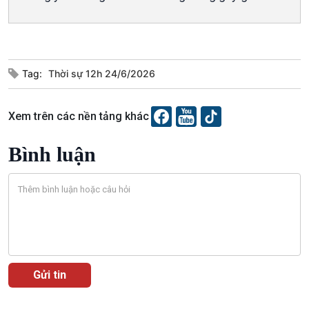
Câu chuyện Thể thao
Infographic
E-Magazine
Tag:
Thời sự 12h 24/6/2026
Xem trên các nền tảng khác
Bình luận
Podcast
Góc nhìn VOV1
Bình luận
10 phút Sự kiện - Luận bàn
Câu chuyện thời sự
Dòng chảy sự kiện
Đối thoại
Diễn đàn chủ nhật