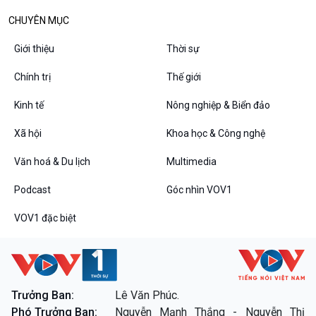
Chuyện đêm
CHUYÊN MỤC
Giới thiệu
Thời sự
Chính trị
Thế giới
Kinh tế
Nông nghiệp & Biển đảo
Xã hội
Khoa học & Công nghệ
Văn hoá & Du lịch
Multimedia
Podcast
Góc nhìn VOV1
VOV1 đặc biệt
Thanh âm ký sự
VOV1 đặc biệt
Chân dung cuộc sống
Các chương trình đặc biệt
Trưởng Ban:
Lê Văn Phúc.
Phó Trưởng Ban:
Nguyễn Mạnh Thắng - Nguyễn Thị