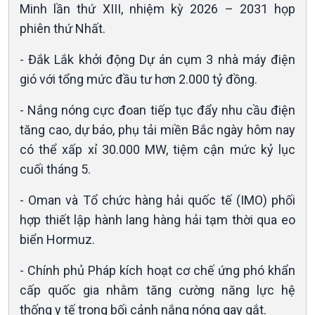
360 độ Sức khỏe
Kết nối công nghệ
Minh lần thứ XIII, nhiệm kỳ 2026 – 2031 họp
Chuyển đổi Xanh
Sống chung với biến đổi
phiên thứ Nhất.
Tài nguyên và Môi trường
khí hậu
Chuyên gia của bạn
- Đắk Lắk khởi động Dự án cụm 3 nhà máy điện
Xã hội chuyển động
gió với tổng mức đầu tư hơn 2.000 tỷ đồng.
Bước chân đến trường
- Nắng nóng cực đoan tiếp tục đẩy nhu cầu điện
tăng cao, dự báo, phụ tải miền Bắc ngày hôm nay
có thể xấp xỉ 30.000 MW, tiệm cận mức kỷ lục
cuối tháng 5.
- Oman và Tổ chức hàng hải quốc tế (IMO) phối
hợp thiết lập hành lang hàng hải tạm thời qua eo
biển Hormuz.
- Chính phủ Pháp kích hoạt cơ chế ứng phó khẩn
Văn hoá & Du lịch
Multimedia
cấp quốc gia nhằm tăng cường năng lực hệ
Tin Văn hoá & Du lịch
Ảnh
Chát với người nổi tiếng
thống y tế trong bối cảnh nắng nóng gay gắt.
Video