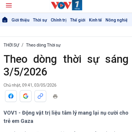
Giới thiệu
Thời sự
Chính trị
Thế giới
Kinh tế
Nông nghiệp 
THỜI SỰ
Theo dòng Thời sự
Theo dòng thời sự sáng
3/5/2026
Giới thiệu
Thời sự
Chủ nhật, 09:41, 03/05/2026
Thời sự 6h
Thời sự 12h
Thời sự 18h
Thời sự 21h30
VOV1 - Động vật trị liệu tâm lý mang lại nụ cười cho
Bản tin
trẻ em Gaza
Chuyên mục
Theo dòng Thời sự