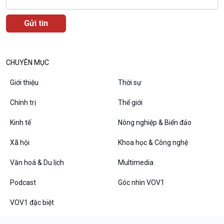
Văn hoá & Du lịch
Multimedia
Tin Văn hoá & Du lịch
Ảnh
Chát với người nổi tiếng
Video
CHUYÊN MỤC
Câu chuyện Thể thao
Infographic
E-Magazine
Giới thiệu
Thời sự
Chính trị
Thế giới
Kinh tế
Nông nghiệp & Biển đảo
Podcast
Góc nhìn VOV1
Xã hội
Khoa học & Công nghệ
Bình luận
10 phút Sự kiện - Luận bàn
Văn hoá & Du lịch
Multimedia
Câu chuyện thời sự
Dòng chảy sự kiện
Podcast
Góc nhìn VOV1
Đối thoại
VOV1 đặc biệt
Diễn đàn chủ nhật
Chuyện đêm