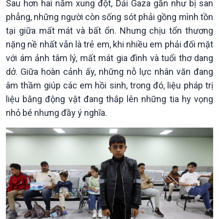
Sau hơn hai năm xung đột, Dải Gaza gần như bị san
phẳng, những người còn sống sót phải gồng mình tồn
tại giữa mất mát và bất ổn. Nhưng chịu tổn thương
nặng nề nhất vẫn là trẻ em, khi nhiều em phải đối mặt
Chính trị
Thế giới
với ám ảnh tâm lý, mất mát gia đình và tuổi thơ dang
Tin Chính trị
Tin thế giới
dở. Giữa hoàn cảnh ấy, những nỗ lực nhân văn đang
Chính phủ với người dân
Vấn đề quốc tế
âm thầm giúp các em hồi sinh, trong đó, liệu pháp trị
Quốc hội với cử tri
Hồ sơ sự kiện quốc tế
liệu bằng động vật đang thắp lên những tia hy vọng
Xây dựng đảng
Thế giới & Việt Nam
Đảng trong cuộc sống
Biên cương - Một dải vững
nhỏ bé nhưng đầy ý nghĩa.
Nhận diện sự thật
bền
Pháp luật và đời sống
Kinh tế
Nông nghiệp & Biển đảo
Tin Kinh tế
Tin Nông nghiệp & Biển
Trước giờ mở cửa
đảo