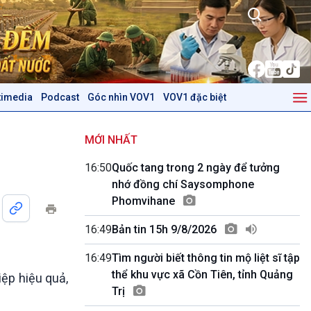
timedia
Podcast
Góc nhìn VOV1
VOV1 đặc biệt
Kinh tế
Nông nghiệp & Biển đảo
Tin Kinh tế
Tin Nông nghiệp & Biển
MỚI NHẤT
Trước giờ mở cửa
đảo
16:50
Quốc tang trong 2 ngày để tưởng
Dòng chảy Kinh tế
Mùa vàng
nhớ đồng chí Saysomphone
Sức sống hàng Việt
Biển đảo Việt Nam
Phomvihane
Khởi nghiệp
Tâm tình biên giới và hải
Tuyên chiến với gian lận
đảo
16:49
Bản tin 15h 9/8/2026
thương mại
Tìm hiểu biển, đảo Việt
Nam
16:49
Tìm người biết thông tin mộ liệt sĩ tập
thể khu vực xã Cồn Tiên, tỉnh Quảng
iệp hiệu quả,
Podcast
Góc nhìn VOV1
Trị
Bình luận