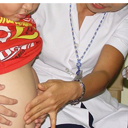
Chát với người nổi tiếng
Video
Câu chuyện Thể thao
Infographic
E-Magazine