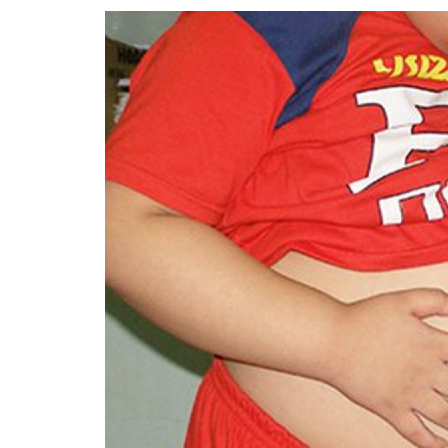
360 độ Sức khỏe
Kết nối công nghệ
Chuyển đổi Xanh
Sống chung với biến đổi
Tài nguyên và Môi trường
khí hậu
Chuyên gia của bạn
Xã hội chuyển động
Bước chân đến trường
VOV1 đặc biệt
Thanh âm ký sự
Chân dung cuộc sống
Các chương trình đặc biệt