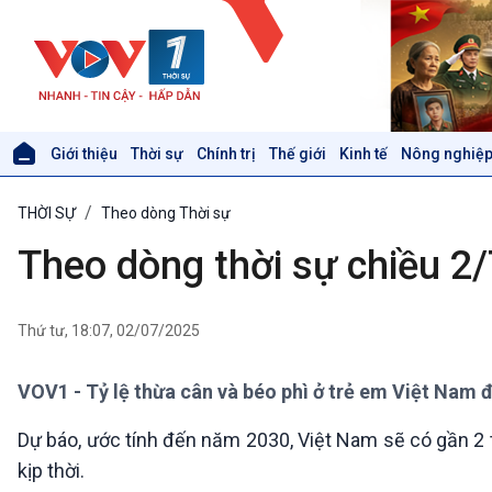
Giới thiệu
Thời sự
Chính trị
Thế giới
Kinh tế
Nông nghiệp
Giới thiệu
Thời sự
THỜI SỰ
Theo dòng Thời sự
Thời sự 6h
Thời sự 12h
Theo dòng thời sự chiều 2
Thời sự 18h
Thời sự 21h30
Bản tin
Thứ tư, 18:07, 02/07/2025
Chuyên mục
Theo dòng Thời sự
VOV1 - Tỷ lệ thừa cân và béo phì ở trẻ em Việt Nam đ
Dự báo, ước tính đến năm 2030, Việt Nam sẽ có gần 2 t
Xã hội
Khoa học & Công nghệ
kịp thời.
Tin Đời sống & Xã hội
Tin Khoa học & Công nghệ