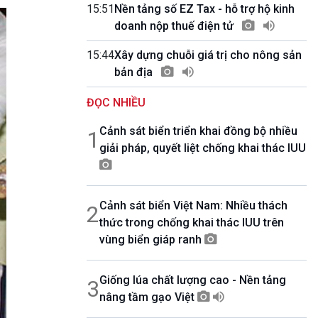
10 phút Sự kiện - Luận bàn
15:51
Nền tảng số EZ Tax - hỗ trợ hộ kinh
Câu chuyện thời sự
doanh nộp thuế điện tử
Dòng chảy sự kiện
15:44
Xây dựng chuỗi giá trị cho nông sản
Đối thoại
bản địa
Diễn đàn chủ nhật
Chuyện đêm
ĐỌC NHIỀU
Cảnh sát biển triển khai đồng bộ nhiều
1
giải pháp, quyết liệt chống khai thác IUU
Cảnh sát biển Việt Nam: Nhiều thách
2
thức trong chống khai thác IUU trên
vùng biển giáp ranh
Giống lúa chất lượng cao - Nền tảng
3
nâng tầm gạo Việt