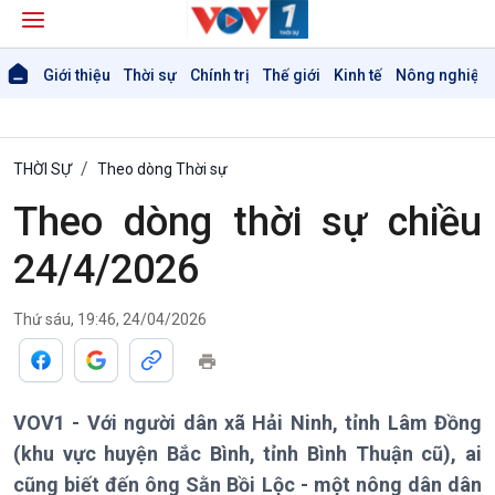
Giới thiệu
Thời sự
Chính trị
Thế giới
Kinh tế
Nông nghiệp 
THỜI SỰ
Theo dòng Thời sự
Theo dòng thời sự chiều
24/4/2026
Thứ sáu, 19:46, 24/04/2026
VOV1 - Với người dân xã Hải Ninh, tỉnh Lâm Đồng
(khu vực huyện Bắc Bình, tỉnh Bình Thuận cũ), ai
Giới thiệu
Thời sự
cũng biết đến ông Sằn Bồi Lộc - một nông dân dân