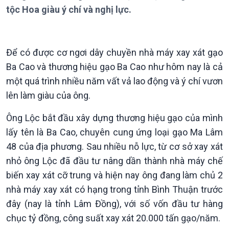
Thời sự 6h
tộc Hoa giàu ý chí và nghị lực.
Thời sự 12h
Thời sự 18h
Thời sự 21h30
Để có được cơ ngơi dây chuyền nhà máy xay xát gạo
Bản tin
Ba Cao và thương hiệu gạo Ba Cao như hôm nay là cả
Chuyên mục
Theo dòng Thời sự
một quá trình nhiều năm vất vả lao động và ý chí vươn
lên làm giàu của ông.
Ông Lộc bắt đầu xây dựng thương hiệu gạo của mình
lấy tên là Ba Cao, chuyên cung ứng loại gạo Ma Lâm
48 của địa phương. Sau nhiều nỗ lực, từ cơ sở xay xát
nhỏ ông Lộc đã đầu tư nâng dần thành nhà máy chế
biến xay xát cỡ trung và hiện nay ông đang làm chủ 2
nhà máy xay xát có hạng trong tỉnh Bình Thuận trước
đây (nay là tỉnh Lâm Đồng), với số vốn đầu tư hàng
Chính trị
Thế giới
chục tỷ đồng, công suất xay xát 20.000 tấn gạo/năm.
Tin Chính trị
Tin thế giới