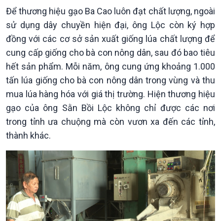
Để thương hiệu gạo Ba Cao luôn đạt chất lượng, ngoài
Chính phủ với người dân
Vấn đề quốc tế
Quốc hội với cử tri
Hồ sơ sự kiện quốc tế
sử dụng dây chuyền hiện đại, ông Lộc còn ký hợp
Xây dựng đảng
Thế giới & Việt Nam
đồng với các cơ sở sản xuất giống lúa chất lượng để
Đảng trong cuộc sống
Biên cương - Một dải vững
cung cấp giống cho bà con nông dân, sau đó bao tiêu
Nhận diện sự thật
bền
hết sản phẩm. Mỗi năm, ông cung ứng khoảng 1.000
Pháp luật và đời sống
tấn lúa giống cho bà con nông dân trong vùng và thu
mua lúa hàng hóa với giá thị trường. Hiện thương hiệu
gạo của ông Sằn Bồi Lộc không chỉ được các nơi
trong tỉnh ưa chuộng mà còn vươn xa đến các tỉnh,
thành khác.
Kinh tế
Nông nghiệp & Biển đảo
Tin Kinh tế
Tin Nông nghiệp & Biển