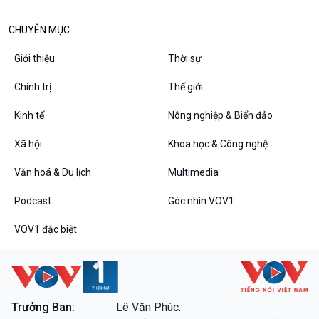
Diễn đàn chủ nhật
Chuyện đêm
CHUYÊN MỤC
Giới thiệu
Thời sự
Chính trị
Thế giới
Kinh tế
Nông nghiệp & Biển đảo
Xã hội
Khoa học & Công nghệ
Văn hoá & Du lịch
Multimedia
Podcast
Góc nhìn VOV1
VOV1 đặc biệt
Thanh âm ký sự
VOV1 đặc biệt
Chân dung cuộc sống
Các chương trình đặc biệt
Trưởng Ban:
Lê Văn Phúc.