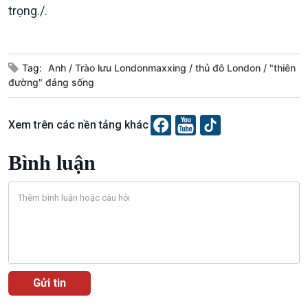
trọng./.
Câu chuyện Thể thao
Infographic
E-Magazine
Tag:
Anh
Trào lưu Londonmaxxing
thủ đô London
"thiên
đường" đáng sống
Xem trên các nền tảng khác
Bình luận
Podcast
Góc nhìn VOV1
Bình luận
10 phút Sự kiện - Luận bàn
Câu chuyện thời sự
Dòng chảy sự kiện
Đối thoại