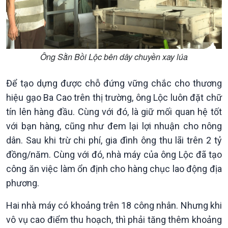
Trước giờ mở cửa
đảo
Dòng chảy Kinh tế
Mùa vàng
Sức sống hàng Việt
Biển đảo Việt Nam
Khởi nghiệp
Tâm tình biên giới và hải
Tuyên chiến với gian lận
đảo
Ông Sằn Bồi Lộc bên dây chuyền xay lúa
thương mại
Tìm hiểu biển, đảo Việt
Nam
Để tạo dựng được chỗ đứng vững chắc cho thương
hiệu gạo Ba Cao trên thị trường, ông Lộc luôn đặt chữ
tín lên hàng đầu. Cùng với đó, là giữ mối quan hệ tốt
với bạn hàng, cũng như đem lại lợi nhuận cho nông
dân. Sau khi trừ chi phí, gia đình ông thu lãi trên 2 tỷ
đồng/năm. Cùng với đó, nhà máy của ông Lộc đã tạo
công ăn việc làm ổn định cho hàng chục lao động địa
phương.
Hai nhà máy có khoảng trên 18 công nhân. Nhưng khi
Xã hội
Khoa học & Công nghệ
vô vụ cao điểm thu hoạch, thì phải tăng thêm khoảng
Tin Đời sống & Xã hội
Tin Khoa học & Công nghệ