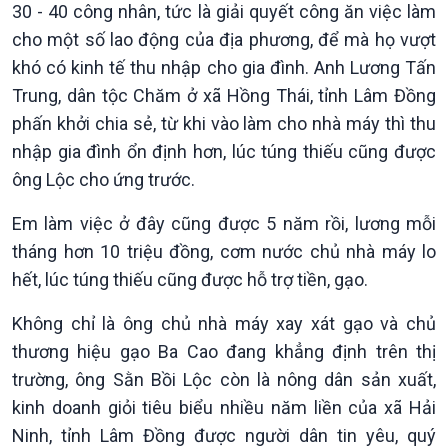
30 - 40 công nhân, tức là giải quyết công ăn việc làm
360 độ Sức khỏe
Kết nối công nghệ
cho một số lao động của địa phương, để mà họ vượt
Chuyển đổi Xanh
Sống chung với biến đổi
Tài nguyên và Môi trường
khí hậu
khó có kinh tế thu nhập cho gia đình. Anh Lương Tấn
Chuyên gia của bạn
Trung, dân tộc Chăm ở xã Hồng Thái, tỉnh Lâm Đồng
Xã hội chuyển động
phấn khởi chia sẻ, từ khi vào làm cho nhà máy thì thu
Bước chân đến trường
nhập gia đình ổn định hơn, lúc túng thiếu cũng được
ông Lộc cho ứng trước.
Em làm việc ở đây cũng được 5 năm rồi, lương mỗi
tháng hơn 10 triệu đồng, cơm nước chủ nhà máy lo
hết, lúc túng thiếu cũng được hỗ trợ tiền, gạo.
Không chỉ là ông chủ nhà máy xay xát gạo và chủ
thương hiệu gạo Ba Cao đang khẳng định trên thị
trường, ông Sằn Bồi Lộc còn là nông dân sản xuất,
Văn hoá & Du lịch
Multimedia
kinh doanh giỏi tiêu biểu nhiều năm liền của xã Hải
Tin Văn hoá & Du lịch
Ảnh
Ninh, tỉnh Lâm Đồng được người dân tin yêu, quý
Chát với người nổi tiếng
Video