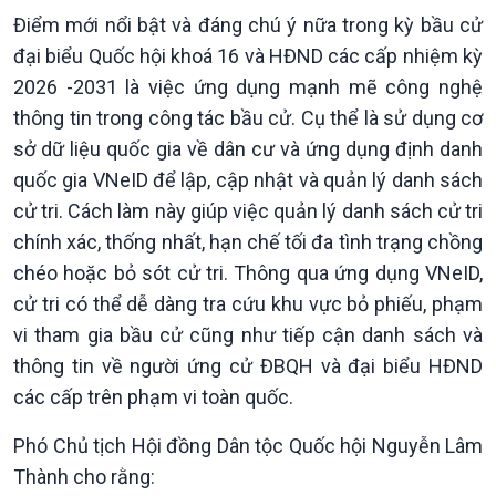
Điểm mới nổi bật và đáng chú ý nữa trong kỳ bầu cử
đại biểu Quốc hội khoá 16 và HĐND các cấp nhiệm kỳ
2026 -2031 là việc ứng dụng mạnh mẽ công nghệ
thông tin trong công tác bầu cử. Cụ thể là sử dụng cơ
sở dữ liệu quốc gia về dân cư và ứng dụng định danh
quốc gia VNeID để lập, cập nhật và quản lý danh sách
cử tri. Cách làm này giúp việc quản lý danh sách cử tri
chính xác, thống nhất, hạn chế tối đa tình trạng chồng
chéo hoặc bỏ sót cử tri. Thông qua ứng dụng VNeID,
cử tri có thể dễ dàng tra cứu khu vực bỏ phiếu, phạm
vi tham gia bầu cử cũng như tiếp cận danh sách và
thông tin về người ứng cử ĐBQH và đại biểu HĐND
các cấp trên phạm vi toàn quốc.
Kinh tế
Nông nghiệp & Biển đảo
Phó Chủ tịch Hội đồng Dân tộc Quốc hội Nguyễn Lâm
Tin Kinh tế
Tin Nông nghiệp & Biển
Thành cho rằng:
Trước giờ mở cửa
đảo