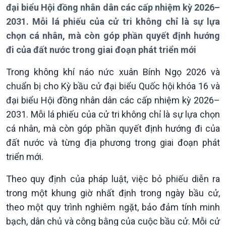
đại biểu Hội đồng nhân dân các cấp nhiệm kỳ 2026–
2031. Mỗi lá phiếu của cử tri không chỉ là sự lựa
chọn cá nhân, mà còn góp phần quyết định hướng
đi của đất nước trong giai đoạn phát triển mới
Giới thiệu
Thời sự
Trong không khí náo nức xuân Bính Ngọ 2026 và
Thời sự 6h
chuẩn bị cho Kỳ bầu cử đại biểu Quốc hội khóa 16 và
Thời sự 12h
đại biểu Hội đồng nhân dân các cấp nhiệm kỳ 2026–
Thời sự 18h
2031. Mỗi lá phiếu của cử tri không chỉ là sự lựa chọn
Thời sự 21h30
cá nhân, mà còn góp phần quyết định hướng đi của
Bản tin
Chuyên mục
đất nước và từng địa phương trong giai đoạn phát
Theo dòng Thời sự
triển mới.
Theo quy định của pháp luật, việc bỏ phiếu diễn ra
trong một khung giờ nhất định trong ngày bầu cử,
theo một quy trình nghiêm ngặt, bảo đảm tính minh
bạch, dân chủ và công bằng của cuộc bầu cử. Mỗi cử