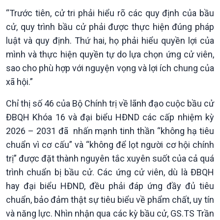
Dòng chảy Kinh tế
Mùa vàng
“Trước tiên, cử tri phải hiểu rõ các quy định của bầu
Sức sống hàng Việt
Biển đảo Việt Nam
cử, quy trình bầu cử phải được thực hiện đúng pháp
Khởi nghiệp
Tâm tình biên giới và hải
luật và quy định. Thứ hai, họ phải hiểu quyền lợi của
Tuyên chiến với gian lận
đảo
mình và thực hiện quyền tự do lựa chọn ứng cử viên,
thương mại
Tìm hiểu biển, đảo Việt
Nam
sao cho phù hợp với nguyện vọng và lợi ích chung của
xã hội.”
Chỉ thị số 46 của Bộ Chính trị về lãnh đạo cuộc bầu cử
ĐBQH Khóa 16 và đại biểu HĐND các cấp nhiệm kỳ
2026 – 2031 đã nhấn mạnh tinh thần “không hạ tiêu
chuẩn vì cơ cấu” và “không để lọt người cơ hội chính
trị” được đặt thành nguyên tắc xuyên suốt của cả quá
trình chuẩn bị bầu cử. Các ứng cử viên, dù là ĐBQH
hay đại biểu HĐND, đều phải đáp ứng đầy đủ tiêu
chuẩn, bảo đảm thật sự tiêu biểu về phẩm chất, uy tín
và năng lực. Nhìn nhận qua các kỳ bầu cử, GS.TS Trần