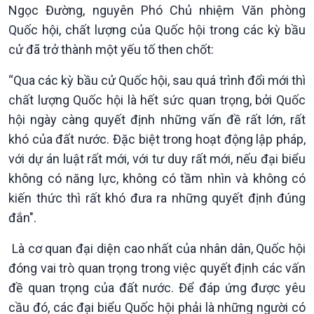
Ngọc Đường, nguyên Phó Chủ nhiệm Văn phòng
Quốc hội, chất lượng của Quốc hội trong các kỳ bầu
cử đã trở thành một yếu tố then chốt:
Xã hội
Khoa học & Công nghệ
“Qua các kỳ bầu cử Quốc hội, sau quá trình đổi mới thì
Tin Đời sống & Xã hội
Tin Khoa học & Công nghệ
chất lượng Quốc hội là hết sức quan trọng, bởi Quốc
360 độ Sức khỏe
Kết nối công nghệ
hội ngày càng quyết định những vấn đề rất lớn, rất
Chuyển đổi Xanh
Sống chung với biến đổi
Tài nguyên và Môi trường
khí hậu
khó của đất nước. Đặc biệt trong hoạt động lập pháp,
Chuyên gia của bạn
với dự án luật rất mới, với tư duy rất mới, nếu đại biểu
Xã hội chuyển động
không có năng lực, không có tầm nhìn và không có
Bước chân đến trường
kiến thức thì rất khó đưa ra những quyết định đúng
đắn".
Là cơ quan đại diện cao nhất của nhân dân, Quốc hội
đóng vai trò quan trọng trong việc quyết định các vấn
đề quan trọng của đất nước. Để đáp ứng được yêu
cầu đó, các đại biểu Quốc hội phải là những người có