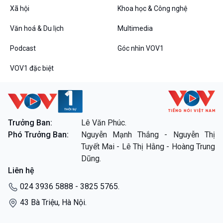
Chân dung cuộc sống
Xã hội
Khoa học & Công nghệ
Các chương trình đặc biệt
Văn hoá & Du lịch
Multimedia
Podcast
Góc nhìn VOV1
VOV1 đặc biệt
Trưởng Ban:
Lê Văn Phúc.
Phó Trưởng Ban:
Nguyễn Mạnh Thắng - Nguyễn Thị
Tuyết Mai - Lê Thị Hằng - Hoàng Trung
Dũng.
Liên hệ
024 3936 5888 - 3825 5765.
43 Bà Triệu, Hà Nội.