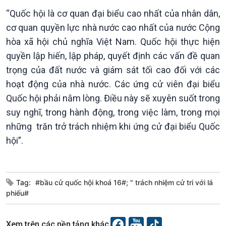
“Quốc hội là cơ quan đại biểu cao nhất của nhân dân,
cơ quan quyền lực nhà nước cao nhất của nước Cộng
hòa xã hội chủ nghĩa Việt Nam. Quốc hội thực hiện
quyền lập hiến, lập pháp, quyết định các vấn đề quan
trọng của đất nước và giám sát tối cao đối với các
hoạt động của nhà nước. Các ứng cử viên đại biểu
Quốc hội phải nằm lòng. Điều này sẽ xuyên suốt trong
suy nghĩ, trong hành động, trong việc làm, trong mọi
những trăn trở trách nhiệm khi ứng cử đại biểu Quốc
hội”.
Podcast
Góc nhìn VOV1
Bình luận
10 phút Sự kiện - Luận bàn
Câu chuyện thời sự
Tag:
#bầu cử quốc hội khoá 16#; " trách nhiệm cử tri với lá
Dòng chảy sự kiện
phiếu#
Đối thoại
Diễn đàn chủ nhật
Xem trên các nền tảng khác