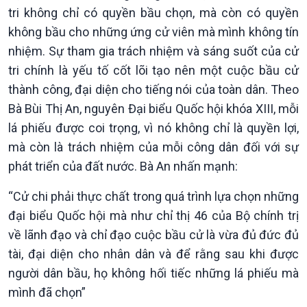
tri không chỉ có quyền bầu chọn, mà còn có quyền
không bầu cho những ứng cử viên mà mình không tín
nhiệm. Sự tham gia trách nhiệm và sáng suốt của cử
tri chính là yếu tố cốt lõi tạo nên một cuộc bầu cử
thành công, đại diện cho tiếng nói của toàn dân. Theo
Bà Bùi Thị An, nguyên Đại biểu Quốc hội khóa XIII, mỗi
lá phiếu được coi trọng, vì nó không chỉ là quyền lợi,
mà còn là trách nhiệm của mỗi công dân đối với sự
phát triển của đất nước. Bà An nhấn mạnh:
Chính trị
Thế giới
“Cử chi phải thực chất trong quá trình lựa chọn những
Tin Chính trị
Tin thế giới
Chính phủ với người dân
Vấn đề quốc tế
đại biểu Quốc hội mà như chỉ thị 46 của Bộ chính trị
Quốc hội với cử tri
Hồ sơ sự kiện quốc tế
về lãnh đạo và chỉ đạo cuộc bầu cử là vừa đủ đức đủ
Xây dựng đảng
Thế giới & Việt Nam
tài, đại diện cho nhân dân và để rằng sau khi được
Đảng trong cuộc sống
Biên cương - Một dải vững
người dân bầu, họ không hối tiếc những lá phiếu mà
Nhận diện sự thật
bền
mình đã chọn”
Pháp luật và đời sống