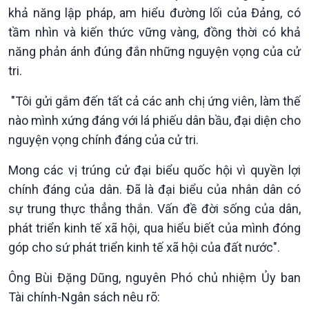
khả năng lập pháp, am hiểu đường lối của Đảng, có
tầm nhìn và kiến thức vững vàng, đồng thời có khả
năng phản ánh đúng đắn những nguyện vọng của cử
tri.
"Tôi gửi gắm đến tất cả các anh chị ứng viên, làm thế
nào mình xứng đáng với lá phiếu dân bầu, đại diện cho
nguyện vọng chính đáng của cử tri.
Văn hoá & Du lịch
Multimedia
Mong các vị trúng cử đại biểu quốc hội vì quyền lợi
Tin Văn hoá & Du lịch
Ảnh
chính đáng của dân. Đã là đại biểu của nhân dân có
Chát với người nổi tiếng
Video
Câu chuyện Thể thao
Infographic
sự trung thực thẳng thắn. Vấn đề đời sống của dân,
E-Magazine
phát triển kinh tế xã hội, qua hiểu biết của mình đóng
góp cho sứ phát triển kinh tế xã hội của đất nước".
Ông Bùi Đặng Dũng, nguyên Phó chủ nhiệm Ủy ban
Tài chính-Ngân sách nêu rõ: