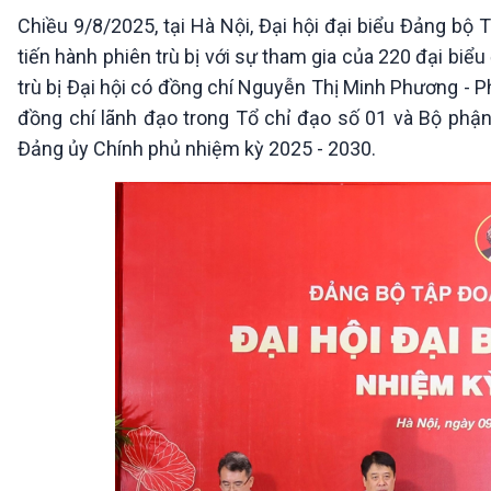
360 độ Sức khỏe
Kết nối công nghệ
Chiều 9/8/2025, tại Hà Nội, Đại hội đại biểu Đảng bộ 
Chuyển đổi Xanh
Sống chung với biến đổi
tiến hành phiên trù bị với sự tham gia của 220 đại bi
Tài nguyên và Môi trường
khí hậu
trù bị Đại hội có đồng chí Nguyễn Thị Minh Phương - P
Chuyên gia của bạn
Xã hội chuyển động
đồng chí lãnh đạo trong Tổ chỉ đạo số 01 và Bộ phận
Bước chân đến trường
Đảng ủy Chính phủ nhiệm kỳ 2025 - 2030.
VOV1 đặc biệt
Thanh âm ký sự
Chân dung cuộc sống
Các chương trình đặc biệt