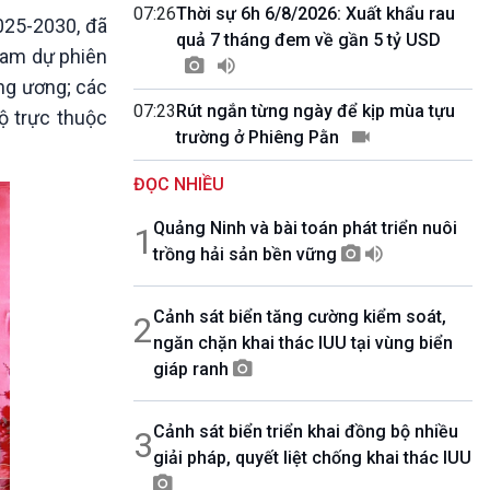
10 phút Sự kiện - Luận bàn
07:26
Thời sự 6h 6/8/2026: Xuất khẩu rau
2025-2030, đã
Câu chuyện thời sự
quả 7 tháng đem về gần 5 tỷ USD
Tham dự phiên
Dòng chảy sự kiện
ung ương; các
Đối thoại
07:23
Rút ngắn từng ngày để kịp mùa tựu
Diễn đàn chủ nhật
ộ trực thuộc
trường ở Phiêng Pằn
Chuyện đêm
ĐỌC NHIỀU
Quảng Ninh và bài toán phát triển nuôi
1
trồng hải sản bền vững
Cảnh sát biển tăng cường kiểm soát,
2
ngăn chặn khai thác IUU tại vùng biển
giáp ranh
Cảnh sát biển triển khai đồng bộ nhiều
3
giải pháp, quyết liệt chống khai thác IUU