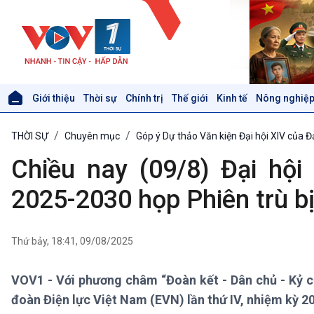
Giới thiệu
Thời sự
Chính trị
Thế giới
Kinh tế
Nông nghiệp
Giới thiệu
Thời sự
THỜI SỰ
Chuyên mục
Góp ý Dự thảo Văn kiện Đại hội XIV của 
Thời sự 6h
Thời sự 12h
Chiều nay (09/8) Đại hộ
Thời sự 18h
Thời sự 21h30
2025-2030 họp Phiên trù b
Bản tin
Chuyên mục
Theo dòng Thời sự
Thứ bảy, 18:41, 09/08/2025
VOV1 - Với phương châm “Đoàn kết - Dân chủ - Kỷ cư
Xã hội
Khoa học & Công nghệ
đoàn Điện lực Việt Nam (EVN) lần thứ IV, nhiệm kỳ 2
Tin Đời sống & Xã hội
Tin Khoa học & Công nghệ