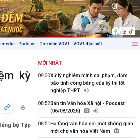
timedia
Podcast
Góc nhìn VOV1
VOV1 đặc biệt
Kinh tế
Nông nghiệp & Biển đảo
Tin Kinh tế
Tin Nông nghiệp & Biển
MỚI NHẤT
Trước giờ mở cửa
đảo
iệm kỳ
09:00
Xử lý nghiêm minh sai phạm, đảm
Dòng chảy Kinh tế
Mùa vàng
bảo tính công bằng của kỳ thi tốt
Sức sống hàng Việt
Biển đảo Việt Nam
nghiệp THPT
Khởi nghiệp
Tâm tình biên giới và hải
Tuyên chiến với gian lận
đảo
08:52
Bản tin Văn hóa Xã hội - Podcast
thương mại
Tìm hiểu biển, đảo Việt
(06/08/2026)
Nam
08:51
Hạ tầng văn hóa số- một không gian
 Đảng bộ Tập
Podcast
Góc nhìn VOV1
mới cho văn hóa Việt Nam
Bình luận