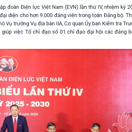
Chát với người nổi tiếng
Video
Tập đoàn Điện lực Việt Nam (EVN) lần thứ IV, nhiệm kỳ 
Câu chuyện Thể thao
Infographic
ểu đại diện cho hơn 9.000 đảng viên trong toàn Đảng bộ. 
E-Magazine
hó Vụ trưởng Vụ địa bàn IIA, Cơ quan Ủy ban Kiểm tra Tr
 giúp việc Tổ chỉ đạo số 01 chỉ đạo đại hội các đảng b