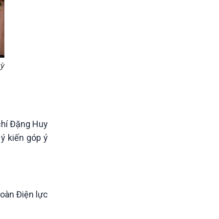
kỳ
chí Đặng Huy
ý kiến góp ý
đoàn Điện lực