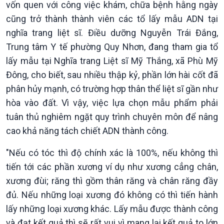
vốn quen với công việc khám, chữa bệnh hằng ngày
cũng trở thành thành viên các tổ lấy mẫu ADN tại
nghĩa trang liệt sĩ. Điều dưỡng Nguyễn Trái Đắng,
Trung tâm Y tế phường Quy Nhơn, đang tham gia tổ
lấy mẫu tại Nghĩa trang Liệt sĩ Mỹ Thắng, xã Phù Mỹ
Đông, cho biết, sau nhiều thập kỷ, phần lớn hài cốt đã
phân hủy mạnh, có trường hợp thân thể liệt sĩ gần như
hòa vào đất. Vì vậy, việc lựa chọn mẫu phẩm phải
tuân thủ nghiêm ngặt quy trình chuyên môn để nâng
cao khả năng tách chiết ADN thành công.
Xã hội
Khoa học & Công nghệ
"Nếu có tóc thì độ chính xác là 100%, nếu không thì
Tin Đời sống & Xã hội
Tin Khoa học & Công nghệ
tiến tới các phần xương ví dụ như xương cẳng chân,
360 độ Sức khỏe
Kết nối công nghệ
xương đùi; răng thì gồm thân răng và chân răng đầy
Chuyển đổi Xanh
Sống chung với biến đổi
Tài nguyên và Môi trường
khí hậu
đủ. Nếu những loại xương đó không có thì tiến hành
Chuyên gia của bạn
lấy những loại xương khác. Lấy mẫu được thành công
Xã hội chuyển động
và đạt kết quả thì sẽ rất vui vì mang lại kết quả to lớn