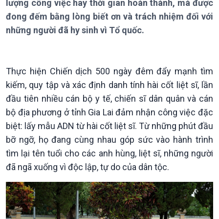
lượng công việc hay thời gian hoàn thành, mà được
đong đếm bằng lòng biết ơn và trách nhiệm đối với
những người đã hy sinh vì Tổ quốc.
Thực hiện Chiến dịch 500 ngày đêm đẩy mạnh tìm
kiếm, quy tập và xác định danh tính hài cốt liệt sĩ, lần
đầu tiên nhiều cán bộ y tế, chiến sĩ dân quân và cán
bộ địa phương ở tỉnh Gia Lai đảm nhận công việc đặc
biệt: lấy mẫu ADN từ hài cốt liệt sĩ. Từ những phút đầu
bỡ ngỡ, họ đang cùng nhau góp sức vào hành trình
tìm lại tên tuổi cho các anh hùng, liệt sĩ, những người
đã ngã xuống vì độc lập, tự do của dân tộc.
Giới thiệu
Thời sự
Thời sự 6h