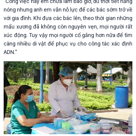
"Công việc này em chưa làm bao giờ, dù thời tiết nắng
nóng nhưng anh em vẫn nỗ lực để các bác sớm trở về
với gia đình. Khi đưa các bác lên, theo thời gian những
mẩu xương đã không còn nguyên vẹn, mọi người rất
xúc động. Tuy vậy mọi người cố gắng hơn nữa để tìm
càng nhiều di vật để phục vụ cho công tác xác định
ADN."
Kinh tế
Nông nghiệp & Biển đảo
Tin Kinh tế
Tin Nông nghiệp & Biển
Trước giờ mở cửa
đảo
Dòng chảy Kinh tế
Mùa vàng
Sức sống hàng Việt
Biển đảo Việt Nam
Khởi nghiệp
Tâm tình biên giới và hải