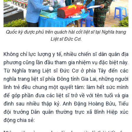
Xây dựng đảng
Thế giới & Việt Nam
Đảng trong cuộc sống
Biên cương - Một dải vững
Nhận diện sự thật
bền
Pháp luật và đời sống
Quốc kỳ được phủ trên quách hài cốt liệt sĩ tại Nghĩa trang
Liệt sĩ Đức Cơ.
Không chỉ lực lượng y tế, nhiều chiến sĩ dân quân địa
phương cũng lần đầu tham gia nhiệm vụ đặc biệt này.
Từ Nghĩa trang Liệt sĩ Đức Cơ ở phía Tây đến các
nghĩa trang liệt sĩ phía Đông tỉnh Gia Lai, những người
lính trẻ đều chung một quyết tâm: làm hết sức mình
để góp phần đưa các liệt sĩ trở về với tên tuổi và gia
đình sau nhiều thập kỷ. Anh Đặng Hoàng Bửu, Tiểu
đội trưởng Dân quân thường trực xã Bình Hiệp xúc
động chia sẻ: