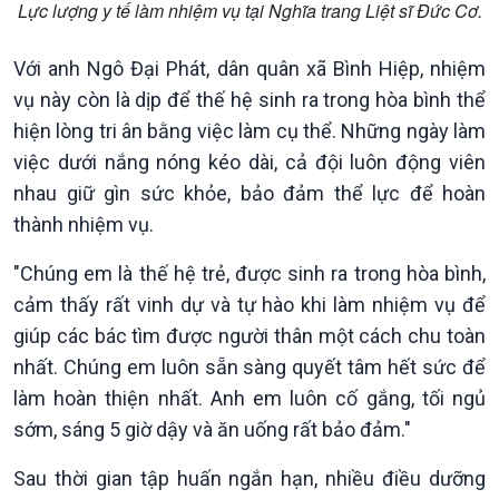
Lực lượng y tế làm nhiệm vụ tại Nghĩa trang Liệt sĩ Đức Cơ.
Tuyên chiến với gian lận
đảo
thương mại
Tìm hiểu biển, đảo Việt
Nam
Với anh Ngô Đại Phát, dân quân xã Bình Hiệp, nhiệm
vụ này còn là dịp để thế hệ sinh ra trong hòa bình thể
hiện lòng tri ân bằng việc làm cụ thể. Những ngày làm
việc dưới nắng nóng kéo dài, cả đội luôn động viên
nhau giữ gìn sức khỏe, bảo đảm thể lực để hoàn
thành nhiệm vụ.
"Chúng em là thế hệ trẻ, được sinh ra trong hòa bình,
cảm thấy rất vinh dự và tự hào khi làm nhiệm vụ để
giúp các bác tìm được người thân một cách chu toàn
nhất. Chúng em luôn sẵn sàng quyết tâm hết sức để
làm hoàn thiện nhất. Anh em luôn cố gắng, tối ngủ
sớm, sáng 5 giờ dậy và ăn uống rất bảo đảm."
Sau thời gian tập huấn ngắn hạn, nhiều điều dưỡng