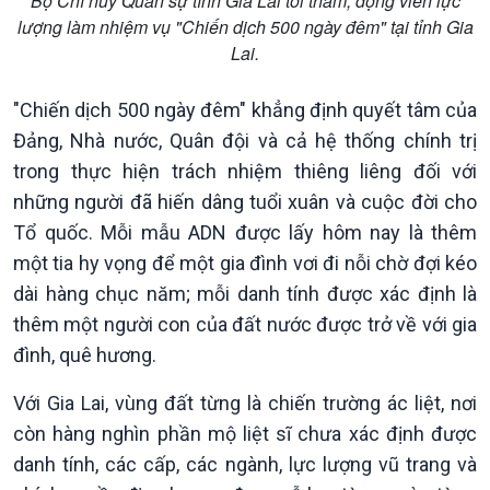
Bộ Chỉ huy Quân sự tỉnh Gia Lai tới thăm, động viên lực
lượng làm nhiệm vụ "Chiến dịch 500 ngày đêm" tại tỉnh Gia
Lai.
"Chiến dịch 500 ngày đêm" khẳng định quyết tâm của
Podcast
Góc nhìn VOV1
Đảng, Nhà nước, Quân đội và cả hệ thống chính trị
Bình luận
trong thực hiện trách nhiệm thiêng liêng đối với
10 phút Sự kiện - Luận bàn
những người đã hiến dâng tuổi xuân và cuộc đời cho
Câu chuyện thời sự
Tổ quốc. Mỗi mẫu ADN được lấy hôm nay là thêm
Dòng chảy sự kiện
một tia hy vọng để một gia đình vơi đi nỗi chờ đợi kéo
Đối thoại
dài hàng chục năm; mỗi danh tính được xác định là
Diễn đàn chủ nhật
Chuyện đêm
thêm một người con của đất nước được trở về với gia
đình, quê hương.
Với Gia Lai, vùng đất từng là chiến trường ác liệt, nơi
còn hàng nghìn phần mộ liệt sĩ chưa xác định được
danh tính, các cấp, các ngành, lực lượng vũ trang và