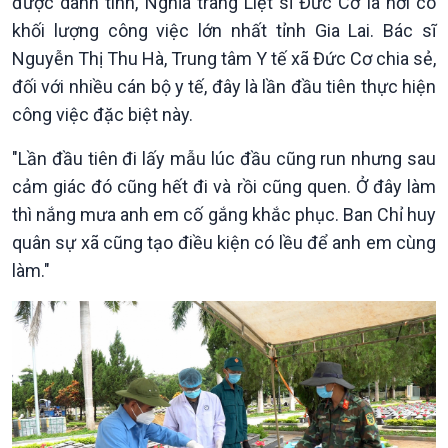
được danh tính, Nghĩa trang Liệt sĩ Đức Cơ là nơi có
khối lượng công việc lớn nhất tỉnh Gia Lai. Bác sĩ
Nguyễn Thị Thu Hà, Trung tâm Y tế xã Đức Cơ chia sẻ,
đối với nhiều cán bộ y tế, đây là lần đầu tiên thực hiện
công việc đặc biệt này.
"Lần đầu tiên đi lấy mẫu lúc đầu cũng run nhưng sau
cảm giác đó cũng hết đi và rồi cũng quen. Ở đây làm
thì nắng mưa anh em cố gắng khắc phục. Ban Chỉ huy
quân sự xã cũng tạo điều kiện có lều để anh em cùng
làm."
Chính trị
Thế giới
Tin Chính trị
Tin thế giới
Chính phủ với người dân
Vấn đề quốc tế
Quốc hội với cử tri
Hồ sơ sự kiện quốc tế