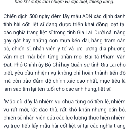
hào khi được làm nhiệm vụ đặc biệt, thiêng liêng.
Chiến dịch 500 ngày đêm lấy mẫu ADN xác định danh
tính hài cốt liệt sĩ đang được triển khai đồng loạt tại
các nghĩa trang liệt sĩ trong tỉnh Gia Lai. Dưới cái nắng
gay gắt hay những cơn mưa kéo dài, hàng trăm cán
bộ, chiến sĩ, nhân viên y tế và lực lượng địa phương
vẫn miệt mài bên từng phần mộ. Đại tá Phạm Văn
Đạt, Phó Chính ủy Bộ Chỉ huy Quân sự tỉnh Gia Lai cho
Văn hoá & Du lịch
Multimedia
biết, yêu cầu nhiệm vụ không chỉ hoàn thành tiến độ
Tin Văn hoá & Du lịch
Ảnh
mà còn bảo đảm độ chính xác cao nhất, mục tiêu là
Chát với người nổi tiếng
Video
làm sao tìm lại tên tuổi cho các anh hùng, liệt sĩ.
Câu chuyện Thể thao
Infographic
E-Magazine
"Mặc dù đây là nhiệm vụ chưa từng có tiền lệ, nhiệm
vụ rất mới, rất đặc thù, rất khó khăn nhưng cán bộ,
chiến sĩ, nhân viên của các lực lượng thực hiện nhiệm
vụ trực tiếp lấy mẫu hài cốt liệt sĩ tại các nghĩa trang