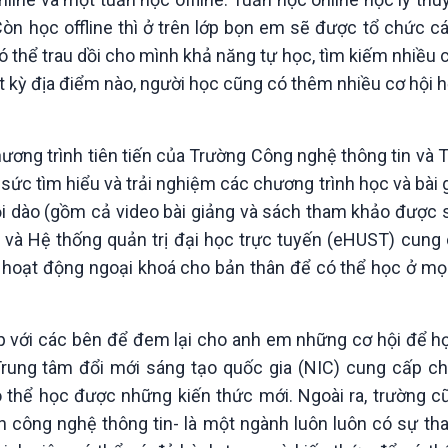
Còn học offline thì ở trên lớp bọn em sẽ được tổ chức c
ó thể trau dồi cho mình khả năng tự học, tìm kiếm nhiều 
 bất kỳ địa điểm nào, người học cũng có thêm nhiều cơ hội 
ơng trình tiên tiến của Trường Công nghệ thông tin và 
ức tìm hiểu và trải nghiệm các chương trình học và bài 
ồi dào (gồm cả video bài giảng và sách tham khảo được 
g và Hệ thống quản trị đại học trực tuyến (eHUST) cung
 hoạt động ngoại khoá cho bản thân để có thể học ở mọi 
hợp với các bên để đem lại cho anh em những cơ hội để h
 Trung tâm đổi mới sáng tạo quốc gia (NIC) cung cấp 
 thể học được những kiến thức mới. Ngoài ra, trường c
h công nghệ thông tin- là một ngành luôn luôn có sự th