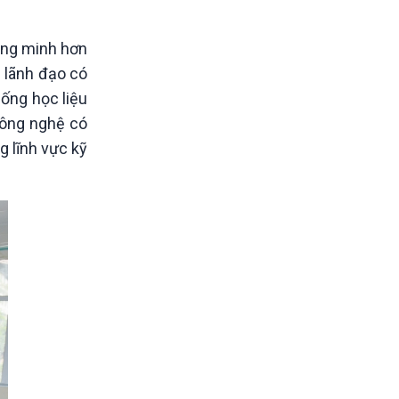
hông minh hơn
p lãnh đạo có
hống học liệu
công nghệ có
g lĩnh vực kỹ