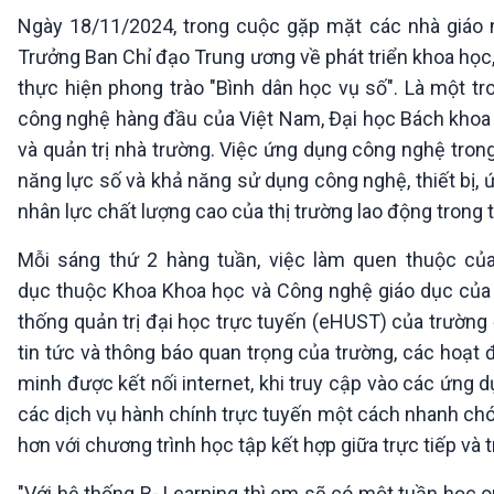
360 độ Sức khỏe
Kết nối công nghệ
Ngày 18/11/2024, trong cuộc gặp mặt các nhà giáo 
Chuyển đổi Xanh
Sống chung với biến đổi
Trưởng Ban Chỉ đạo Trung ương về phát triển khoa học,
Tài nguyên và Môi trường
khí hậu
thực hiện phong trào "Bình dân học vụ số". Là một tr
Chuyên gia của bạn
Xã hội chuyển động
công nghệ hàng đầu của Việt Nam, Đại học Bách khoa
Bước chân đến trường
và quản trị nhà trường. Việc ứng dụng công nghệ trong
năng lực số và khả năng sử dụng công nghệ, thiết bị,
VOV1 đặc biệt
nhân lực chất lượng cao của thị trường lao động trong 
Thanh âm ký sự
Chân dung cuộc sống
Mỗi sáng thứ 2 hàng tuần, việc làm quen thuộc củ
Các chương trình đặc biệt
dục thuộc Khoa Khoa học và Công nghệ giáo dục của 
thống quản trị đại học trực tuyến (eHUST) của trường để
tin tức và thông báo quan trọng của trường, các hoạt 
minh được kết nối internet, khi truy cập vào các ứng 
các dịch vụ hành chính trực tuyến một cách nhanh chó
hơn với chương trình học tập kết hợp giữa trực tiếp và 
"Với hệ thống B- Learning thì em sẽ có một tuần học on