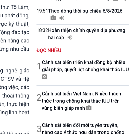
10 phút Sự kiện - Luận bàn
 thư Tô Lâm,
Câu chuyện thời sự
19:51
Theo dòng thời sự chiều 6/8/2026
ầu phát động,
Dòng chảy sự kiện
ực kỹ thuật,
Đối thoại
18:32
Hoàn thiện chính quyền địa phương
Diễn đàn chủ nhật
động đào tạo
hai cấp
Chuyện đêm
viên nâng cao
 ứng nhu cầu
ĐỌC NHIỀU
Cảnh sát biển triển khai đồng bộ nhiều
1
giải pháp, quyết liệt chống khai thác IUU
g nghệ giáo
 iCTSV và Hệ
ông việc, các
Cảnh sát biển Việt Nam: Nhiều thách
2
n thoại thông
thức trong chống khai thác IUU trên
ân, thực hiện
vùng biển giáp ranh
ng linh hoạt
Cảnh sát biển đổi mới tuyên truyền,
3
nâng cao ý thức ngư dân trong chống
yết thì em có