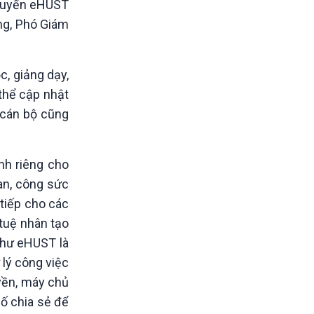
c tuyến eHUST
ng, Phó Giám
c, giảng dạy,
 thể cập nhật
á cán bộ cũng
nh riêng cho
ian, công sức
tiếp cho các
 tuệ nhân tạo
như eHUST là
 lý công việc
uyền, máy chủ
ố chia sẻ để