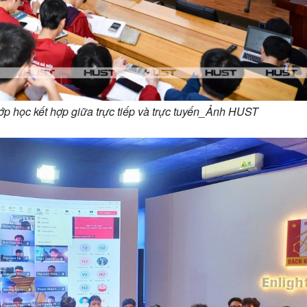
ớp học kết hợp giữa trực tiếp và trực tuyến_Ảnh HUST