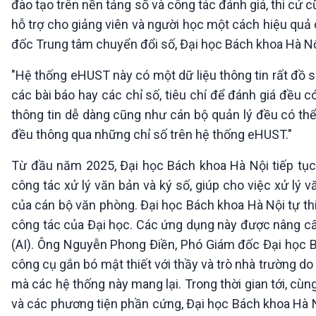
đào tạo trên nền tảng số và công tác đánh giá, thi cử
hỗ trợ cho giảng viên và người học một cách hiệu qu
đốc Trung tâm chuyển đổi số, Đại học Bách khoa Hà Nộ
"Hệ thống eHUST này có một dữ liệu thông tin rất đồ s
các bài báo hay các chỉ số, tiêu chí để đánh giá đều c
thông tin dễ dàng cũng như cán bộ quản lý đều có thể 
đều thông qua những chỉ số trên hệ thống eHUST."
Từ đầu năm 2025, Đại học Bách khoa Hà Nội tiếp tục
công tác xử lý văn bản và ký số, giúp cho việc xử lý 
của cán bộ văn phòng. Đại học Bách khoa Hà Nội tự th
công tác của Đại học. Các ứng dụng này được nâng cấp 
(AI). Ông Nguyễn Phong Điền, Phó Giám đốc Đại học B
công cụ gắn bó mật thiết với thầy và trò nhà trường d
mà các hệ thống này mang lại. Trong thời gian tới, cù
và các phương tiện phần cứng, Đại học Bách khoa Hà N