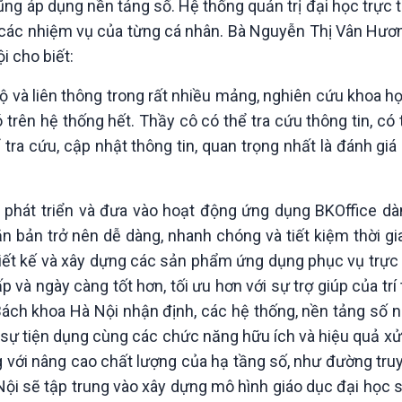
 cũng áp dụng nền tảng số. Hệ thống quản trị đại học trự
ả các nhiệm vụ của từng cá nhân. Bà Nguyễn Thị Vân Hươ
i cho biết:
ộ và liên thông trong rất nhiều mảng, nghiên cứu khoa họ
ó trên hệ thống hết. Thầy cô có thể tra cứu thông tin, có
tra cứu, cập nhật thông tin, quan trọng nhất là đánh gi
 phát triển và đưa vào hoạt động ứng dụng BKOffice dà
văn bản trở nên dễ dàng, nhanh chóng và tiết kiệm thời g
iết kế và xây dựng các sản phẩm ứng dụng phục vụ trực 
và ngày càng tốt hơn, tối ưu hơn với sự trợ giúp của trí
ách khoa Hà Nội nhận định, các hệ thống, nền tảng số 
o sự tiện dụng cùng các chức năng hữu ích và hiệu quả xử
ng với nâng cao chất lượng của hạ tầng số, như đường tr
ội sẽ tập trung vào xây dựng mô hình giáo dục đại học s