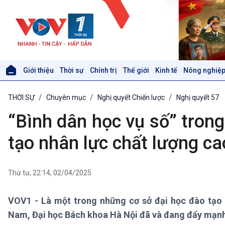
Giới thiệu
Thời sự
Chính trị
Thế giới
Kinh tế
Nông nghiệp
Giới thiệu
Thời sự
THỜI SỰ
Chuyên mục
Nghị quyết Chiến lược
Nghị quyết 57
Thời sự 6h
Thời sự 12h
“Bình dân học vụ số” trong
Thời sự 18h
Thời sự 21h30
tạo nhân lực chất lượng ca
Bản tin
Chuyên mục
Theo dòng Thời sự
Thứ tư, 22:14, 02/04/2025
VOV1 - Là một trong những cơ sở đại học đào tạo 
Xã hội
Khoa học & Công nghệ
Nam, Đại học Bách khoa Hà Nội đã và đang đẩy mạnh 
Tin Đời sống & Xã hội
Tin Khoa học & Công nghệ