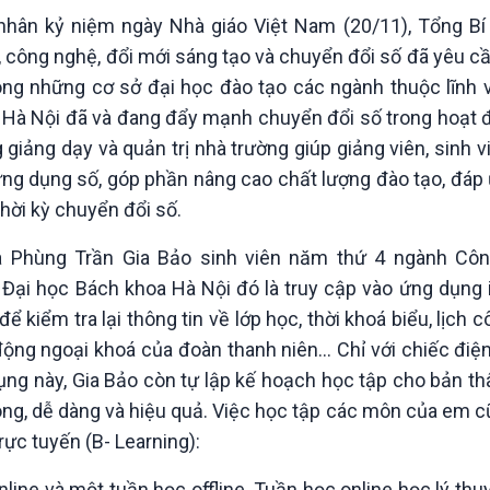
Chát với người nổi tiếng
Video
nhân kỷ niệm ngày Nhà giáo Việt Nam (20/11), Tổng Bí
Câu chuyện Thể thao
Infographic
 công nghệ, đổi mới sáng tạo và chuyển đổi số đã yêu c
E-Magazine
ong những cơ sở đại học đào tạo các ngành thuộc lĩnh v
 Hà Nội đã và đang đẩy mạnh chuyển đổi số trong hoạt 
 giảng dạy và quản trị nhà trường giúp giảng viên, sinh 
 ứng dụng số, góp phần nâng cao chất lượng đào tạo, đáp
thời kỳ chuyển đổi số.
a Phùng Trần Gia Bảo sinh viên năm thứ 4 ngành Côn
Đại học Bách khoa Hà Nội đó là truy cập vào ứng dụng
 kiểm tra lại thông tin về lớp học, thời khoá biểu, lịch c
động ngoại khoá của đoàn thanh niên… Chỉ với chiếc điệ
dụng này, Gia Bảo còn tự lập kế hoạch học tập cho bản th
ng, dễ dàng và hiệu quả. Việc học tập các môn của em cũ
trực tuyến (B- Learning):
line và một tuần học offline. Tuần học online học lý thu