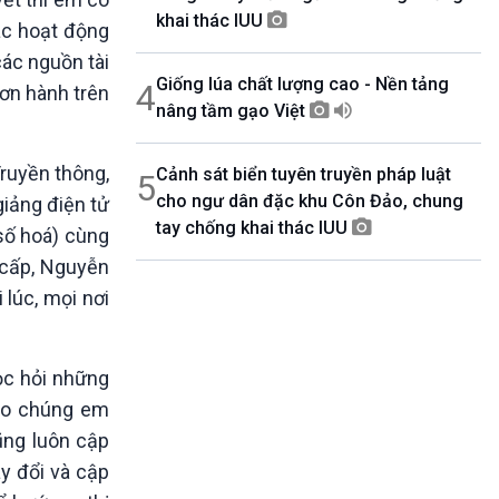
khai thác IUU
ác hoạt động
các nguồn tài
Giống lúa chất lượng cao - Nền tảng
4
hơn hành trên
nâng tầm gạo Việt
Truyền thông,
Cảnh sát biển tuyên truyền pháp luật
5
cho ngư dân đặc khu Côn Đảo, chung
giảng điện tử
tay chống khai thác IUU
số hoá) cùng
 cấp, Nguyễn
lúc, mọi nơi
ọc hỏi những
cho chúng em
ũng luôn cập
ay đổi và cập