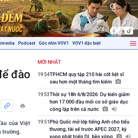
timedia
Podcast
Góc nhìn VOV1
VOV1 đặc biệt
Kinh tế
Nông nghiệp & Biển đảo
Tin Kinh tế
Tin Nông nghiệp & Biển
MỚI NHẤT
Trước giờ mở cửa
đảo
để đào
19:54
TP.HCM quy tập 210 hài cốt liệt sĩ
Dòng chảy Kinh tế
Mùa vàng
sau hơn một tháng tìm kiếm
Sức sống hàng Việt
Biển đảo Việt Nam
Khởi nghiệp
Tâm tình biên giới và hải
19:53
Thời sự 18h 6/8/2026: Dự kiến giảm
Tuyên chiến với gian lận
đảo
hơn 17.000 đầu mối cơ sở giáo dục
thương mại
Tìm hiểu biển, đảo Việt
công lập trên cả nước
Nam
19:51
Phú Quốc mở lớp tiếng Anh cho tiểu
đầu của Việt
Podcast
Góc nhìn VOV1
thương, tài xế trước APEC 2027, kỳ
 trường.
Bình luận
vọng phát triển DL bền vững