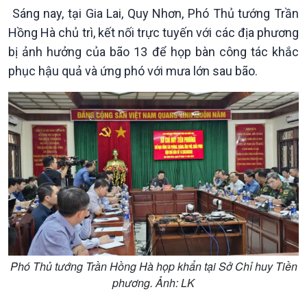
Chuyên mục
Sáng nay, tại Gia Lai, Quy Nhơn, Phó Thủ tướng Trần
Theo dòng Thời sự
Hồng Hà chủ trì, kết nối trực tuyến với các địa phương
bị ảnh hưởng của bão 13 để họp bàn công tác khắc
phục hậu quả và ứng phó với mưa lớn sau bão.
Chính trị
Thế giới
Tin Chính trị
Tin thế giới
Chính phủ với người dân
Vấn đề quốc tế
Quốc hội với cử tri
Hồ sơ sự kiện quốc tế
Xây dựng đảng
Thế giới & Việt Nam
Đảng trong cuộc sống
Biên cương - Một dải vững
Nhận diện sự thật
bền
Pháp luật và đời sống
Phó Thủ tướng Trần Hồng Hà họp khẩn tại Sở Chỉ huy Tiền
phương. Ảnh: LK