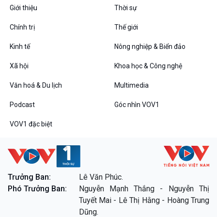
Giới thiệu
Thời sự
Podcast
Góc nhìn VOV1
Chính trị
Thế giới
Bình luận
10 phút Sự kiện - Luận bàn
Kinh tế
Nông nghiệp & Biển đảo
Câu chuyện thời sự
Dòng chảy sự kiện
Xã hội
Khoa học & Công nghệ
Đối thoại
Văn hoá & Du lịch
Multimedia
Diễn đàn chủ nhật
Chuyện đêm
Podcast
Góc nhìn VOV1
VOV1 đặc biệt
VOV1 đặc biệt
Trưởng Ban:
Lê Văn Phúc.
Thanh âm ký sự
Phó Trưởng Ban:
Nguyễn Mạnh Thắng - Nguyễn Thị
Chân dung cuộc sống
Tuyết Mai - Lê Thị Hằng - Hoàng Trung
Các chương trình đặc biệt
Dũng.