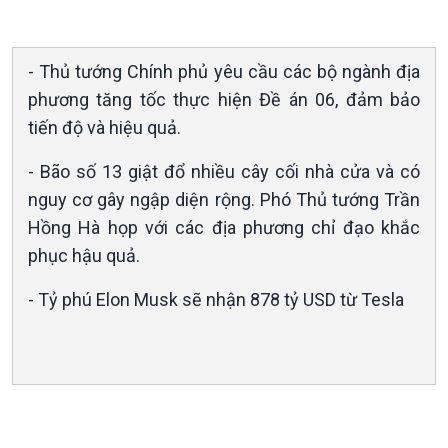
Kinh tế
Nông nghiệp & Biển đảo
Tin Kinh tế
Tin Nông nghiệp & Biển
- Thủ tướng Chính phủ yêu cầu các bộ ngành địa
Trước giờ mở cửa
đảo
phương tăng tốc thực hiện Đề án 06, đảm bảo
Dòng chảy Kinh tế
Mùa vàng
tiến độ và hiệu quả.
Sức sống hàng Việt
Biển đảo Việt Nam
Khởi nghiệp
Tâm tình biên giới và hải
- Bão số 13 giật đổ nhiều cây cối nhà cửa và có
Tuyên chiến với gian lận
đảo
nguy cơ gây ngập diện rộng. Phó Thủ tướng Trần
thương mại
Tìm hiểu biển, đảo Việt
Hồng Hà họp với các địa phương chỉ đạo khắc
Nam
phục hậu quả.
- Tỷ phú Elon Musk sẽ nhận 878 tỷ USD từ Tesla
Xã hội
Khoa học & Công nghệ
Tin Đời sống & Xã hội
Tin Khoa học & Công nghệ
360 độ Sức khỏe
Kết nối công nghệ