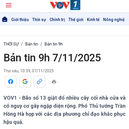
Giới thiệu
Thời sự
Chính trị
Thế giới
Kinh tế
Nông nghiệp 
THỜI SỰ
Bản tin
Bản tin 9h
Bản tin 9h 7/11/2025
Thứ sáu, 10:39, 07/11/2025
Giới thiệu
Thời sự
VOV1 - Bão số 13 giật đổ nhiều cây cối nhà cửa và
Thời sự 6h
Thời sự 12h
có nguy cơ gây ngập diện rộng. Phó Thủ tướng Trần
Thời sự 18h
Hồng Hà họp với các địa phương chỉ đạo khắc phục
Thời sự 21h30
hậu quả.
Bản tin