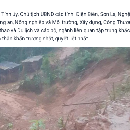
Chát với người nổi tiếng
Video
Câu chuyện Thể thao
Infographic
nh ủy, Chủ tịch UBND các tỉnh: Điện Biên, Sơn La, Nghệ
E-Magazine
Công an, Nông nghiệp và Môi trường, Xây dựng, Công Thươ
 thao và Du lịch và các bộ, ngành liên quan tập trung kh
nh thần khẩn trương nhất, quyết liệt nhất.