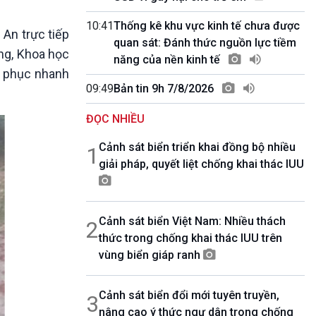
10 phút Sự kiện - Luận bàn
Câu chuyện thời sự
10:41
Thống kê khu vực kinh tế chưa được
 An trực tiếp
Dòng chảy sự kiện
quan sát: Đánh thức nguồn lực tiềm
ng, Khoa học
Đối thoại
năng của nền kinh tế
ắc phục nhanh
Diễn đàn chủ nhật
09:49
Bản tin 9h 7/8/2026
Chuyện đêm
ĐỌC NHIỀU
Cảnh sát biển triển khai đồng bộ nhiều
1
giải pháp, quyết liệt chống khai thác IUU
Cảnh sát biển Việt Nam: Nhiều thách
2
thức trong chống khai thác IUU trên
vùng biển giáp ranh
Cảnh sát biển đổi mới tuyên truyền,
3
nâng cao ý thức ngư dân trong chống