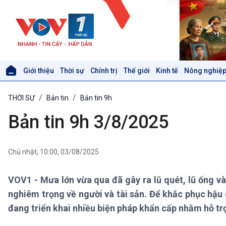
Giới thiệu
Thời sự
Chính trị
Thế giới
Kinh tế
Nông nghiệp
Giới thiệu
Thời sự
THỜI SỰ
Bản tin
Bản tin 9h
Thời sự 6h
Thời sự 12h
Bản tin 9h 3/8/2025
Thời sự 18h
Thời sự 21h30
Bản tin
Chủ nhật, 10:00, 03/08/2025
Chuyên mục
Theo dòng Thời sự
VOV1 - Mưa lớn vừa qua đã gây ra lũ quét, lũ ống và 
nghiêm trọng về người và tài sản. Để khắc phục hậu 
Xã hội
Khoa học & Công nghệ
đang triển khai nhiều biện pháp khẩn cấp nhằm hỗ tr
Tin Đời sống & Xã hội
Tin Khoa học & Công nghệ