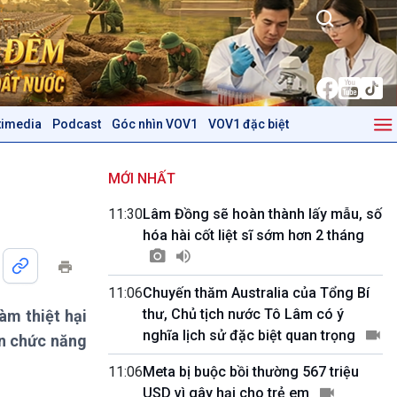
timedia
Podcast
Góc nhìn VOV1
VOV1 đặc biệt
Kinh tế
Nông nghiệp & Biển đảo
Tin Kinh tế
Tin Nông nghiệp & Biển
MỚI NHẤT
Trước giờ mở cửa
đảo
11:30
Lâm Đồng sẽ hoàn thành lấy mẫu, số
Dòng chảy Kinh tế
Mùa vàng
hóa hài cốt liệt sĩ sớm hơn 2 tháng
Sức sống hàng Việt
Biển đảo Việt Nam
Khởi nghiệp
Tâm tình biên giới và hải
Tuyên chiến với gian lận
đảo
11:06
Chuyến thăm Australia của Tổng Bí
thương mại
Tìm hiểu biển, đảo Việt
thư, Chủ tịch nước Tô Lâm có ý
àm thiệt hại
Nam
nghĩa lịch sử đặc biệt quan trọng
an chức năng
Podcast
Góc nhìn VOV1
11:06
Meta bị buộc bồi thường 567 triệu
Bình luận
USD vì gây hại cho trẻ em