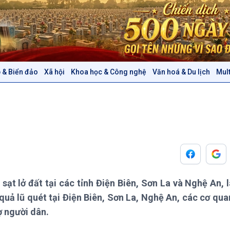
 & Biển đảo
Xã hội
Khoa học & Công nghệ
Văn hoá & Du lịch
Mul
Chính trị
Thế giới
Tin Chính trị
Tin thế giới
Chính phủ với người dân
Vấn đề quốc tế
Quốc hội với cử tri
Hồ sơ sự kiện quốc tế
Xây dựng đảng
Thế giới & Việt Nam
Đảng trong cuộc sống
Biên cương - Một dải vững
Nhận diện sự thật
bền
Pháp luật và đời sống
sạt lở đất tại các tỉnh Điện Biên, Sơn La và Nghệ An, l
quả lũ quét tại Điện Biên, Sơn La, Nghệ An, các cơ qu
Văn hoá & Du lịch
Multimedia
ợ người dân.
Tin Văn hoá & Du lịch
Ảnh