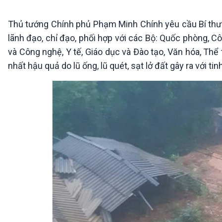
360 độ Sức khỏe
Kết nối công nghệ
Chuyển đổi Xanh
Sống chung với biến đổi
Thủ tướng Chính phủ Phạm Minh Chính yêu cầu Bí thư Tỉ
Tài nguyên và Môi trường
khí hậu
lãnh đạo, chỉ đạo, phối hợp với các Bộ: Quốc phòng, 
Chuyên gia của bạn
và Công nghệ, Y tế, Giáo dục và Đào tạo, Văn hóa, Thể
Xã hội chuyển động
Bước chân đến trường
nhất hậu quả do lũ ống, lũ quét, sạt lở đất gây ra với ti
VOV1 đặc biệt
Thanh âm ký sự
Chân dung cuộc sống
Các chương trình đặc biệt