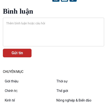
Bình luận
Podcast
Góc nhìn VOV1
Bình luận
10 phút Sự kiện - Luận bàn
Câu chuyện thời sự
Dòng chảy sự kiện
Đối thoại
CHUYÊN MỤC
Diễn đàn chủ nhật
Chuyện đêm
Giới thiệu
Thời sự
Chính trị
Thế giới
Kinh tế
Nông nghiệp & Biển đảo