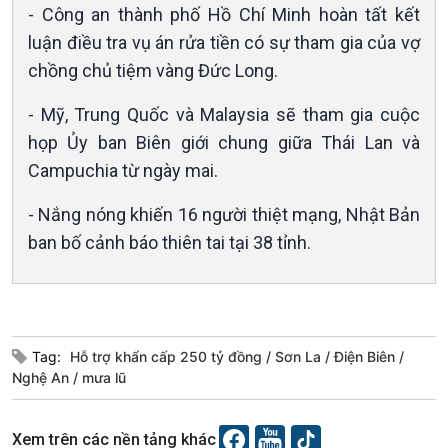
- Công an thành phố Hồ Chí Minh hoàn tất kết
Xã hội chuyển động
Bước chân đến trường
luận điều tra vụ án rửa tiền có sự tham gia của vợ
chồng chủ tiệm vàng Đức Long.
- Mỹ, Trung Quốc và Malaysia sẽ tham gia cuộc
họp Ủy ban Biên giới chung giữa Thái Lan và
Campuchia từ ngày mai.
- Nắng nóng khiến 16 người thiệt mạng, Nhật Bản
ban bố cảnh báo thiên tai tại 38 tỉnh.
Văn hoá & Du lịch
Multimedia
Tin Văn hoá & Du lịch
Ảnh
Chát với người nổi tiếng
Video
Câu chuyện Thể thao
Infographic
Tag:
Hỗ trợ khẩn cấp 250 tỷ đồng
Sơn La
Điện Biên
E-Magazine
Nghệ An
mưa lũ
Xem trên các nền tảng khác