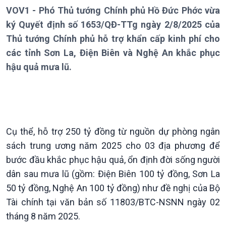
Thời sự 12h
VOV1 - Phó Thủ tướng Chính phủ Hồ Đức Phớc vừa
Thời sự 18h
ký Quyết định số 1653/QĐ-TTg ngày 2/8/2025 của
Thời sự 21h30
Thủ tướng Chính phủ hỗ trợ khẩn cấp kinh phí cho
Bản tin
các tỉnh Sơn La, Điện Biên và Nghệ An khắc phục
Chuyên mục
hậu quả mưa lũ.
Theo dòng Thời sự
Cụ thể, hỗ trợ 250 tỷ đồng từ nguồn dự phòng ngân
sách trung ương năm 2025 cho 03 địa phương để
bước đầu khắc phục hậu quả, ổn định đời sống người
dân sau mưa lũ (gồm: Điện Biên 100 tỷ đồng, Sơn La
Chính trị
Thế giới
50 tỷ đồng, Nghệ An 100 tỷ đồng) như đề nghị của Bộ
Tin Chính trị
Tin thế giới
Tài chính tại văn bản số 11803/BTC-NSNN ngày 02
Chính phủ với người dân
Vấn đề quốc tế
tháng 8 năm 2025.
Quốc hội với cử tri
Hồ sơ sự kiện quốc tế