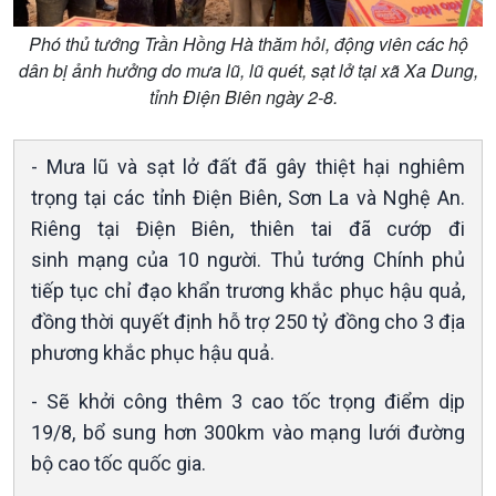
Khởi nghiệp
Tâm tình biên giới và hải
Tuyên chiến với gian lận
đảo
Phó thủ tướng Trần Hồng Hà thăm hỏi, động viên các hộ
thương mại
Tìm hiểu biển, đảo Việt
dân bị ảnh hưởng do mưa lũ, lũ quét, sạt lở tại xã Xa Dung,
Nam
tỉnh Điện Biên ngày 2-8.
- Mưa lũ và sạt lở đất đã gây thiệt hại nghiêm
trọng tại các tỉnh Điện Biên, Sơn La và Nghệ An.
Riêng tại Điện Biên, thiên tai đã cướp đi
sinh mạng của 10 người. Thủ tướng Chính phủ
tiếp tục chỉ đạo khẩn trương khắc phục hậu quả,
đồng thời quyết định hỗ trợ 250 tỷ đồng cho 3 địa
Xã hội
Khoa học & Công nghệ
phương khắc phục hậu quả.
Tin Đời sống & Xã hội
Tin Khoa học & Công nghệ
- Sẽ khởi công thêm 3 cao tốc trọng điểm dịp
360 độ Sức khỏe
Kết nối công nghệ
19/8, bổ sung hơn 300km vào mạng lưới đường
Chuyển đổi Xanh
Sống chung với biến đổi
Tài nguyên và Môi trường
khí hậu
bộ cao tốc quốc gia.
Chuyên gia của bạn