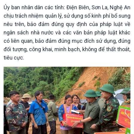
Xây dựng đảng
Thế giới & Việt Nam
Ủy ban nhân dân các tỉnh: Điện Biên, Sơn La, Nghệ An
Đảng trong cuộc sống
Biên cương - Một dải vững
chịu trách nhiệm quản lý, sử dụng số kinh phí bổ sung
Nhận diện sự thật
bền
nêu trên, bảo đảm đúng quy định của pháp luật về
Pháp luật và đời sống
ngân sách nhà nước và các văn bản pháp luật khác
có liên quan, bảo đảm đúng mục đích sử dụng, đúng
đối tượng, công khai, minh bạch, không để thất thoát,
tiêu cực.
Kinh tế
Nông nghiệp & Biển đảo
Tin Kinh tế
Tin Nông nghiệp & Biển
Trước giờ mở cửa
đảo
Dòng chảy Kinh tế
Mùa vàng
Sức sống hàng Việt
Biển đảo Việt Nam