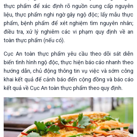
Tin Chính trị
Tin thế giới
thực phẩm để xác định rõ nguồn cung cấp nguyên
Chính phủ với người dân
Vấn đề quốc tế
liệu, thực phẩm nghi ngờ gây ngộ độc; lấy mẫu thực
Quốc hội với cử tri
Hồ sơ sự kiện quốc tế
Xây dựng đảng
Thế giới & Việt Nam
phẩm, bệnh phẩm để xét nghiệm tìm nguyên nhân;
Đảng trong cuộc sống
Biên cương - Một dải vững
điều tra, xử lý nghiêm các vi phạm quy định về an
Nhận diện sự thật
bền
toàn thực phẩm (nếu có).
Pháp luật và đời sống
Cục An toàn thực phẩm yêu cầu theo dõi sát diễn
biến tình hình ngộ độc, thực hiện báo cáo nhanh theo
hướng dẫn, chủ động thông tin vụ việc và sớm công
khai kết quả để cảnh báo đến cộng đồng và báo cáo
kết quả về Cục An toàn thực phẩm theo quy định.
Kinh tế
Nông nghiệp & Biển đảo
Tin Kinh tế
Tin Nông nghiệp & Biển