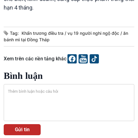
Chát với người nổi tiếng
Video
hạn 4 tháng.
Câu chuyện Thể thao
Infographic
E-Magazine
Tag:
Khẩn trương điều tra
vụ 19 người nghi ngộ độc
ăn
bánh mì tại Đồng Tháp
Xem trên các nền tảng khác
Bình luận
Podcast
Góc nhìn VOV1
Bình luận
10 phút Sự kiện - Luận bàn
Câu chuyện thời sự
Dòng chảy sự kiện
Đối thoại