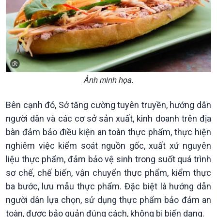
Trước giờ mở cửa
đảo
Dòng chảy Kinh tế
Mùa vàng
Sức sống hàng Việt
Biển đảo Việt Nam
Khởi nghiệp
Tâm tình biên giới và hải
Tuyên chiến với gian lận
đảo
thương mại
Tìm hiểu biển, đảo Việt
Nam
Ảnh minh họa.
Bên cạnh đó, Sở tăng cường tuyên truyền, hướng dẫn
người dân và các cơ sở sản xuất, kinh doanh trên địa
bàn đảm bảo điều kiện an toàn thực phẩm, thực hiện
nghiêm việc kiểm soát nguồn gốc, xuất xứ nguyên
liệu thực phẩm, đảm bảo vệ sinh trong suốt quá trình
sơ chế, chế biến, vận chuyển thực phẩm, kiểm thực
ba bước, lưu mẫu thực phẩm. Đặc biệt là hướng dẫn
người dân lựa chọn, sử dụng thực phẩm bảo đảm an
Xã hội
Khoa học & Công nghệ
toàn, được bảo quản đúng cách, không bị biến dạng.
Tin Đời sống & Xã hội
Tin Khoa học & Công nghệ