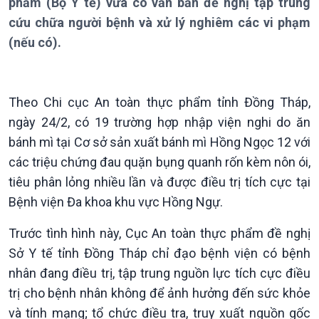
phẩm (Bộ Y tế) vừa có văn bản đề nghị tập trung
Thời sự 6h
cứu chữa người bệnh và xử lý nghiêm các vi phạm
Thời sự 12h
(nếu có).
Thời sự 18h
Thời sự 21h30
Bản tin
Chuyên mục
Theo Chi cục An toàn thực phẩm tỉnh Đồng Tháp,
Theo dòng Thời sự
ngày 24/2, có 19 trường hợp nhập viện nghi do ăn
bánh mì tại Cơ sở sản xuất bánh mì Hồng Ngọc 12 với
các triệu chứng đau quặn bụng quanh rốn kèm nôn ói,
tiêu phân lỏng nhiều lần và được điều trị tích cực tại
Bệnh viện Đa khoa khu vực Hồng Ngự.
Trước tình hình này, Cục An toàn thực phẩm đề nghị
Sở Y tế tỉnh Đồng Tháp chỉ đạo bệnh viện có bệnh
nhân đang điều trị, tập trung nguồn lực tích cực điều
trị cho bệnh nhân không để ảnh hưởng đến sức khỏe
Chính trị
Thế giới
và tính mạng; tổ chức điều tra, truy xuất nguồn gốc