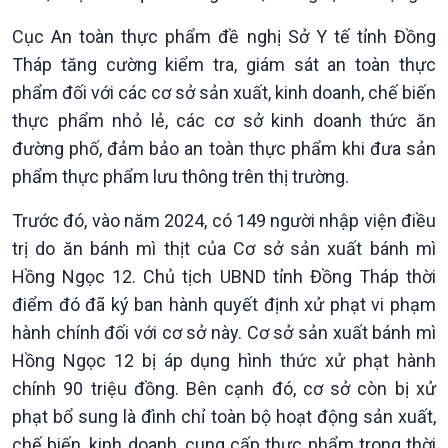
360 độ Sức khỏe
Kết nối công nghệ
Cục An toàn thực phẩm đề nghị Sở Y tế tỉnh Đồng
Chuyển đổi Xanh
Sống chung với biến đổi
Tháp tăng cường kiểm tra, giám sát an toàn thực
Tài nguyên và Môi trường
khí hậu
phẩm đối với các cơ sở sản xuất, kinh doanh, chế biến
Chuyên gia của bạn
Xã hội chuyển động
thực phẩm nhỏ lẻ, các cơ sở kinh doanh thức ăn
Bước chân đến trường
đường phố, đảm bảo an toàn thực phẩm khi đưa sản
phẩm thực phẩm lưu thông trên thị trường.
Trước đó, vào năm 2024, có 149 người nhập viện điều
trị do ăn bánh mì thịt của Cơ sở sản xuất bánh mì
Hồng Ngọc 12. Chủ tịch UBND tỉnh Đồng Tháp thời
điểm đó đã ký ban hành quyết định xử phạt vi phạm
hành chính đối với cơ sở này. Cơ sở sản xuất bánh mì
Hồng Ngọc 12 bị áp dụng hình thức xử phạt hành
chính 90 triệu đồng. Bên cạnh đó, cơ sở còn bị xử
Văn hoá & Du lịch
Multimedia
phạt bổ sung là đình chỉ toàn bộ hoạt động sản xuất,
Tin Văn hoá & Du lịch
Ảnh
chế biến, kinh doanh, cung cấp thực phẩm trong thời