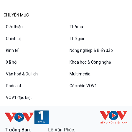
Diễn đàn chủ nhật
Chuyện đêm
CHUYÊN MỤC
Giới thiệu
Thời sự
Chính trị
Thế giới
Kinh tế
Nông nghiệp & Biển đảo
Xã hội
Khoa học & Công nghệ
Văn hoá & Du lịch
Multimedia
Podcast
Góc nhìn VOV1
VOV1 đặc biệt
Thanh âm ký sự
VOV1 đặc biệt
Chân dung cuộc sống
Các chương trình đặc biệt
Trưởng Ban:
Lê Văn Phúc.