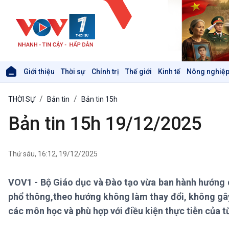
Giới thiệu
Thời sự
Chính trị
Thế giới
Kinh tế
Nông nghiệp
Giới thiệu
Thời sự
THỜI SỰ
Bản tin
Bản tin 15h
Thời sự 6h
Thời sự 12h
Bản tin 15h 19/12/2025
Thời sự 18h
Thời sự 21h30
Bản tin
Thứ sáu, 16:12, 19/12/2025
Chuyên mục
Theo dòng Thời sự
VOV1 - Bộ Giáo dục và Đào tạo vừa ban hành hướng dẫ
phổ thông,theo hướng không làm thay đổi, không gây
Xã hội
Khoa học & Công nghệ
các môn học và phù hợp với điều kiện thực tiễn của 
Tin Đời sống & Xã hội
Tin Khoa học & Công nghệ