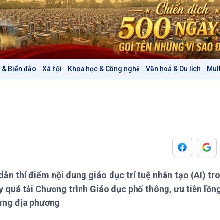
 & Biển đảo
Xã hội
Khoa học & Công nghệ
Văn hoá & Du lịch
Mul
Chính trị
Thế giới
Tin Chính trị
Tin thế giới
Chính phủ với người dân
Vấn đề quốc tế
Quốc hội với cử tri
Hồ sơ sự kiện quốc tế
Xây dựng đảng
Thế giới & Việt Nam
Đảng trong cuộc sống
Biên cương - Một dải vững
Nhận diện sự thật
bền
Pháp luật và đời sống
n thí điểm nội dung giáo dục trí tuệ nhân tạo (AI) tr
 quá tải Chương trình Giáo dục phổ thông, ưu tiên lồn
Văn hoá & Du lịch
Multimedia
từng địa phương
Tin Văn hoá & Du lịch
Ảnh