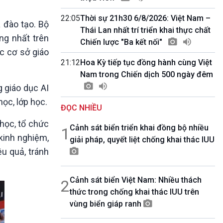
10 phút Sự kiện - Luận bàn
Câu chuyện thời sự
22:05
Thời sự 21h30 6/8/2026: Việt Nam –
 đào tạo. Bộ
Dòng chảy sự kiện
Thái Lan nhất trí triển khai thực chất
ng nhất trên
Đối thoại
Chiến lược "Ba kết nối"
ác cơ sở giáo
Diễn đàn chủ nhật
21:12
Hoa Kỳ tiếp tục đồng hành cùng Việt
Chuyện đêm
Nam trong Chiến dịch 500 ngày đêm
g giáo dục AI
học, lớp học.
ĐỌC NHIỀU
học, tổ chức
Cảnh sát biển triển khai đồng bộ nhiều
1
 kinh nghiệm,
giải pháp, quyết liệt chống khai thác IUU
ệu quả, tránh
Cảnh sát biển Việt Nam: Nhiều thách
2
thức trong chống khai thác IUU trên
vùng biển giáp ranh