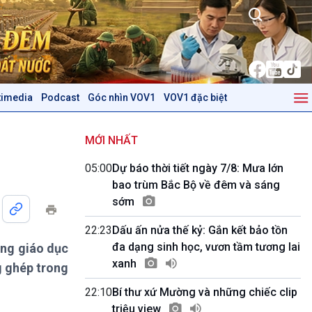
timedia
Podcast
Góc nhìn VOV1
VOV1 đặc biệt
Kinh tế
Nông nghiệp & Biển đảo
Tin Kinh tế
Tin Nông nghiệp & Biển
MỚI NHẤT
Trước giờ mở cửa
đảo
05:00
Dự báo thời tiết ngày 7/8: Mưa lớn
Dòng chảy Kinh tế
Mùa vàng
bao trùm Bắc Bộ về đêm và sáng
Sức sống hàng Việt
Biển đảo Việt Nam
sớm
Khởi nghiệp
Tâm tình biên giới và hải
Tuyên chiến với gian lận
đảo
22:23
Dấu ấn nửa thế kỷ: Gắn kết bảo tồn
thương mại
Tìm hiểu biển, đảo Việt
đa dạng sinh học, vươn tầm tương lai
ong giáo dục
Nam
xanh
g ghép trong
Podcast
Góc nhìn VOV1
22:10
Bí thư xứ Mường và những chiếc clip
Bình luận
triệu view