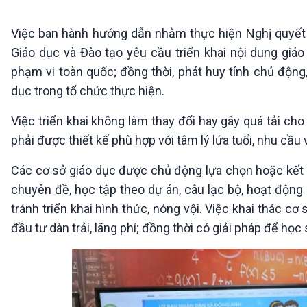
360 độ Sức khỏe
Kết nối công nghệ
Chuyển đổi Xanh
Sống chung với biến đổi
Việc ban hành hướng dẫn nhằm thực hiện Nghị quyết số
Tài nguyên và Môi trường
khí hậu
Giáo dục và Đào tạo yêu cầu triển khai nội dung giá
Chuyên gia của bạn
phạm vi toàn quốc; đồng thời, phát huy tính chủ động,
Xã hội chuyển động
Bước chân đến trường
dục trong tổ chức thực hiện.
VOV1 đặc biệt
Việc triển khai không làm thay đổi hay gây quá tải ch
Thanh âm ký sự
phải được thiết kế phù hợp với tâm lý lứa tuổi, nhu cầ
Chân dung cuộc sống
Các chương trình đặc biệt
Các cơ sở giáo dục được chủ động lựa chọn hoặc kết h
chuyên đề, học tập theo dự án, câu lạc bộ, hoạt động 
tránh triển khai hình thức, nóng vội. Việc khai thác cơ
đầu tư dàn trải, lãng phí; đồng thời có giải pháp để học