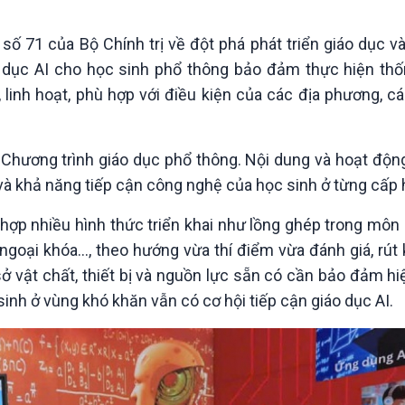
Chát với người nổi tiếng
Video
Câu chuyện Thể thao
Infographic
 71 của Bộ Chính trị về đột phá phát triển giáo dục và
E-Magazine
o dục AI cho học sinh phổ thông bảo đảm thực hiện thố
 linh hoạt, phù hợp với điều kiện của các địa phương, c
o Chương trình giáo dục phổ thông. Nội dung và hoạt độn
u và khả năng tiếp cận công nghệ của học sinh ở từng cấp 
ợp nhiều hình thức triển khai như lồng ghép trong môn 
ngoại khóa…, theo hướng vừa thí điểm vừa đánh giá, rút
 sở vật chất, thiết bị và nguồn lực sẵn có cần bảo đảm hi
 sinh ở vùng khó khăn vẫn có cơ hội tiếp cận giáo dục AI.