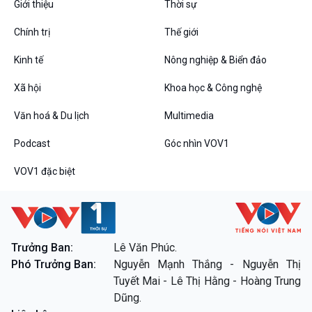
Giới thiệu
Thời sự
Chát với người nổi tiếng
Video
Câu chuyện Thể thao
Infographic
Chính trị
Thế giới
E-Magazine
Kinh tế
Nông nghiệp & Biển đảo
Xã hội
Khoa học & Công nghệ
Podcast
Góc nhìn VOV1
Bình luận
Văn hoá & Du lịch
Multimedia
10 phút Sự kiện - Luận bàn
Podcast
Góc nhìn VOV1
Câu chuyện thời sự
Dòng chảy sự kiện
VOV1 đặc biệt
Đối thoại
Diễn đàn chủ nhật
Chuyện đêm
Trưởng Ban:
Lê Văn Phúc.
Phó Trưởng Ban:
Nguyễn Mạnh Thắng - Nguyễn Thị
VOV1 đặc biệt
Tuyết Mai - Lê Thị Hằng - Hoàng Trung
Thanh âm ký sự
Dũng.
Chân dung cuộc sống