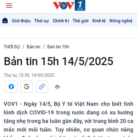
Giới thiệu
Thời sự
Chính trị
Thế giới
Kinh tế
Nông nghiệp 
THỜI SỰ
Bản tin
Bản tin 15h
Bản tin 15h 14/5/2025
Thứ tư, 15:30, 14/05/2025
Giới thiệu
Thời sự
Thời sự 6h
Thời sự 12h
Thời sự 18h
VOV1 - Ngày 14/5, Bộ Y tế Việt Nam cho biết tình
Thời sự 21h30
hình dịch COVID-19 trong nước đang có xu hướng
Bản tin
tăng nhẹ trong ba tuần gần đây, với trung bình 20 ca
Chuyên mục
mắc mới mỗi tuần. Tuy nhiên, cơ quan chức năng
Theo dòng Thời sự