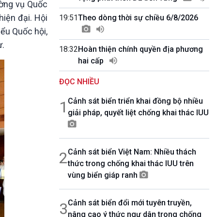
ường vụ Quốc
10 phút Sự kiện - Luận bàn
Câu chuyện thời sự
iện đại. Hội
19:51
Theo dòng thời sự chiều 6/8/2026
Dòng chảy sự kiện
iểu Quốc hội,
Đối thoại
ự.
18:32
Hoàn thiện chính quyền địa phương
Diễn đàn chủ nhật
hai cấp
Chuyện đêm
ĐỌC NHIỀU
Cảnh sát biển triển khai đồng bộ nhiều
1
giải pháp, quyết liệt chống khai thác IUU
Cảnh sát biển Việt Nam: Nhiều thách
2
thức trong chống khai thác IUU trên
vùng biển giáp ranh
Cảnh sát biển đổi mới tuyên truyền,
3
nâng cao ý thức ngư dân trong chống