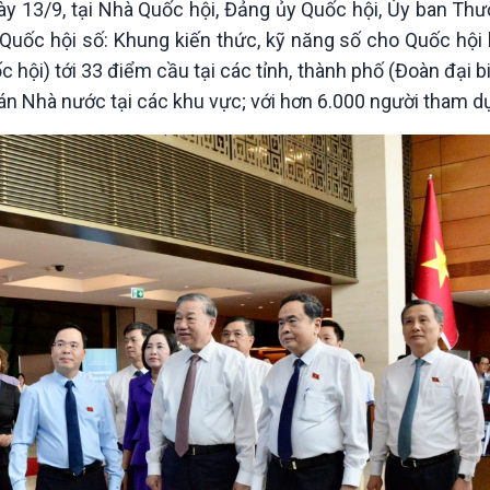
gày 13/9, tại Nhà Quốc hội, Đảng ủy Quốc hội, Ủy ban Th
Chát với người nổi tiếng
Video
Câu chuyện Thể thao
Infographic
Quốc hội số: Khung kiến thức, kỹ năng số cho Quốc hội h
E-Magazine
 hội) tới 33 điểm cầu tại các tỉnh, thành phố (Đoàn đại b
án Nhà nước tại các khu vực; với hơn 6.000 người tham d