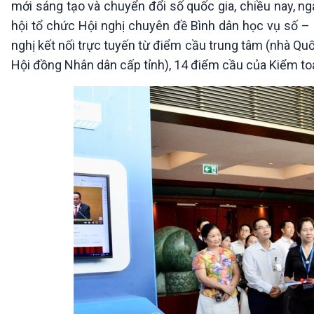
mới sáng tạo và chuyển đổi số quốc gia, chiều nay, n
360 độ Sức khỏe
Kết nối công nghệ
Chuyển đổi Xanh
Sống chung với biến đổi
hội tổ chức Hội nghị chuyên đề Bình dân học vụ số – 
Tài nguyên và Môi trường
khí hậu
nghị kết nối trực tuyến từ điểm cầu trung tâm (nhà Quốc
Chuyên gia của bạn
Hội đồng Nhân dân cấp tỉnh), 14 điểm cầu của Kiểm to
Xã hội chuyển động
Bước chân đến trường
VOV1 đặc biệt
Thanh âm ký sự
Chân dung cuộc sống
Các chương trình đặc biệt