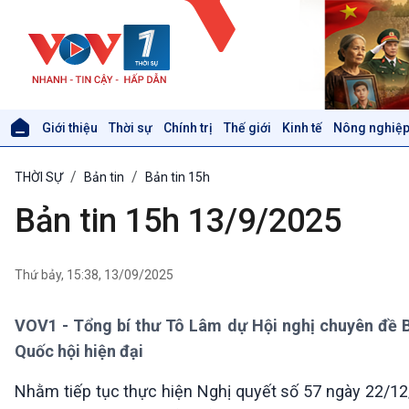
Giới thiệu
Thời sự
Chính trị
Thế giới
Kinh tế
Nông nghiệp
Giới thiệu
Thời sự
THỜI SỰ
Bản tin
Bản tin 15h
Thời sự 6h
Thời sự 12h
Bản tin 15h 13/9/2025
Thời sự 18h
Thời sự 21h30
Bản tin
Thứ bảy, 15:38, 13/09/2025
Chuyên mục
Theo dòng Thời sự
VOV1 - Tổng bí thư Tô Lâm dự Hội nghị chuyên đề B
Quốc hội hiện đại
Xã hội
Khoa học & Công nghệ
Nhằm tiếp tục thực hiện Nghị quyết số 57 ngày 22/12/
Tin Đời sống & Xã hội
Tin Khoa học & Công nghệ