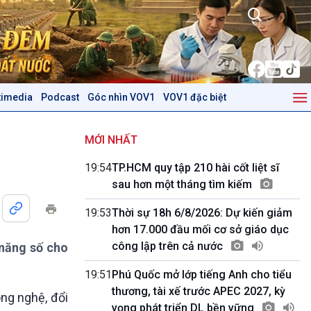
timedia
Podcast
Góc nhìn VOV1
VOV1 đặc biệt
Kinh tế
Nông nghiệp & Biển đảo
Tin Kinh tế
Tin Nông nghiệp & Biển
MỚI NHẤT
Trước giờ mở cửa
đảo
19:54
TP.HCM quy tập 210 hài cốt liệt sĩ
Dòng chảy Kinh tế
Mùa vàng
sau hơn một tháng tìm kiếm
Sức sống hàng Việt
Biển đảo Việt Nam
Khởi nghiệp
Tâm tình biên giới và hải
19:53
Thời sự 18h 6/8/2026: Dự kiến giảm
Tuyên chiến với gian lận
đảo
hơn 17.000 đầu mối cơ sở giáo dục
thương mại
Tìm hiểu biển, đảo Việt
công lập trên cả nước
 năng số cho
Nam
19:51
Phú Quốc mở lớp tiếng Anh cho tiểu
Podcast
Góc nhìn VOV1
thương, tài xế trước APEC 2027, kỳ
ng nghệ, đổi
Bình luận
vọng phát triển DL bền vững