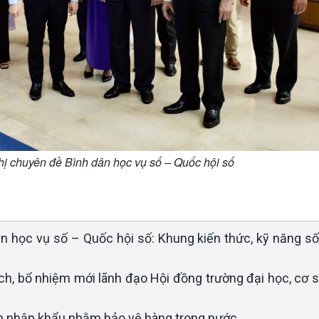
hị chuyên đề Bình dân học vụ số – Quốc hội số
ân học vụ số – Quốc hội số: Khung kiến thức, kỹ năng s
h, bổ nhiệm mới lãnh đạo Hội đồng trường đại học, cơ s
iện nhập khẩu nhằm bảo vệ hàng trong nước.