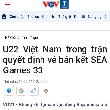
Giới thiệu
Thời sự
Chính trị
Thế giới
Kinh tế
Nông nghiệp 
THẾ GIỚI
Tin thế giới
U22 Việt Nam trong trận
Giới thiệu
Thời sự
quyết định vé bán kết SEA
Thời sự 6h
Games 33
Thời sự 12h
Thời sự 18h
Thời sự 21h30
Thứ năm, 15:00, 11/12/2025
Bản tin
Chuyên mục
Theo dòng Thời sự
VOV1 - Không khí tại sân vận động Rajamangala ở