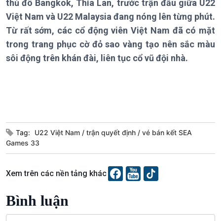
thủ đô Bangkok, Thía Lan, trước trận đấu giữa U22
Chính trị
Thế giới
Việt Nam và U22 Malaysia đang nóng lên từng phút.
Tin Chính trị
Tin thế giới
Từ rất sớm, các cổ động viên Việt Nam đã có mặt
Chính phủ với người dân
Vấn đề quốc tế
Quốc hội với cử tri
Hồ sơ sự kiện quốc tế
trong trang phục cờ đỏ sao vàng tạo nên sắc màu
Xây dựng đảng
Thế giới & Việt Nam
sôi động trên khán đài, liên tục cổ vũ đội nhà.
Đảng trong cuộc sống
Biên cương - Một dải vững
Nhận diện sự thật
bền
Pháp luật và đời sống
Kinh tế
Nông nghiệp & Biển đảo
Tag:
U22 Việt Nam
trận quyết định
vé bán kết SEA
Tin Kinh tế
Tin Nông nghiệp & Biển
Games 33
Trước giờ mở cửa
đảo
Dòng chảy Kinh tế
Mùa vàng
Sức sống hàng Việt
Biển đảo Việt Nam
Xem trên các nền tảng khác
Khởi nghiệp
Tâm tình biên giới và hải
Tuyên chiến với gian lận
đảo
Bình luận
thương mại
Tìm hiểu biển, đảo Việt
Nam