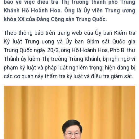
báo về việc điều tra Thị trưởng thành phố Trùng
Giới thiệu
Thời sự
Khánh Hồ Hoành Hoa. Ông là Ủy viên Trung ương
Thời sự 6h
khóa XX của Đảng Cộng sản Trung Quốc.
Thời sự 12h
Thời sự 18h
Theo thông báo trên trang web của Ủy ban Kiểm tra
Thời sự 21h30
Kỷ luật Trung ương và Ủy ban Giám sát Quốc gia
Bản tin
Trung Quốc ngày 20/3, ông Hồ Hoành Hoa, Phó Bí thư
Chuyên mục
Thành ủy kiêm Thị trưởng Trùng Khánh, bị nghi ngờ vi
Theo dòng Thời sự
phạm kỷ luật và pháp luật nghiêm trọng, hiện đang bị
các cơ quan này thẩm tra kỷ luật và điều tra giám sát.