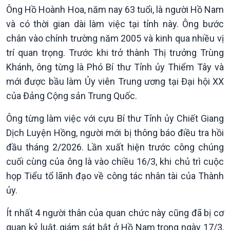
Ông Hồ Hoành Hoa, năm nay 63 tuổi, là người Hồ Nam
và có thời gian dài làm việc tại tỉnh này. Ông bước
Kinh tế
Nông nghiệp & Biển đảo
chân vào chính trường năm 2005 và kinh qua nhiều vị
Tin Kinh tế
Tin Nông nghiệp & Biển
trí quan trọng. Trước khi trở thành Thị trưởng Trùng
Trước giờ mở cửa
đảo
Khánh, ông từng là Phó Bí thư Tỉnh ủy Thiểm Tây và
Dòng chảy Kinh tế
Mùa vàng
mới được bầu làm Ủy viên Trung ương tại Đại hội XX
Sức sống hàng Việt
Biển đảo Việt Nam
của Đảng Cộng sản Trung Quốc.
Khởi nghiệp
Tâm tình biên giới và hải
Tuyên chiến với gian lận
đảo
Ông từng làm việc với cựu Bí thư Tỉnh ủy Chiết Giang
thương mại
Tìm hiểu biển, đảo Việt
Dịch Luyện Hồng, người mới bị thông báo điều tra hồi
Nam
đầu tháng 2/2026. Lần xuất hiện trước công chúng
cuối cùng của ông là vào chiều 16/3, khi chủ trì cuộc
họp Tiểu tổ lãnh đạo về công tác nhân tài của Thành
ủy.
Ít nhất 4 người thân của quan chức này cũng đã bị cơ
quan kỷ luật, giám sát bắt ở Hồ Nam trong ngày 17/3,