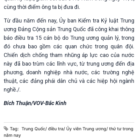
cùng thời điểm ông ta bị đưa đi.
Từ đầu năm đến nay, Ủy ban Kiểm tra Kỷ luật Trung
ương Đảng Cộng sản Trung Quốc đã công khai thông
Xã hội
Khoa học & Công nghệ
báo điều tra 15 cán bộ do Trung ương quản lý, trong
đó chưa bao gồm các quan chức trong quân đội.
Tin Đời sống & Xã hội
Tin Khoa học & Công nghệ
360 độ Sức khỏe
Kết nối công nghệ
Chiến dịch chống tham nhũng áp lực cao của nước
Chuyển đổi Xanh
Sống chung với biến đổi
này đã bao trùm các lĩnh vực, từ trung ương đến địa
Tài nguyên và Môi trường
khí hậu
phương, doanh nghiệp nhà nước, các trường nghệ
Chuyên gia của bạn
thuật, các đảng phái dân chủ và các hiệp hội ngành
Xã hội chuyển động
nghề./.
Bước chân đến trường
Bích Thuận/VOV-Bắc Kinh
Tag:
Trung Quốc/ điều tra/ Ủy viên Trung ương/ thứ tư trong
năm nay