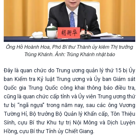
Chính trị
Thế giới
Tin Chính trị
Tin thế giới
Chính phủ với người dân
Vấn đề quốc tế
Quốc hội với cử tri
Hồ sơ sự kiện quốc tế
Ông Hồ Hoành Hoa, Phó Bí thư Thành ủy kiêm Thị trưởng
Xây dựng đảng
Thế giới & Việt Nam
Trùng Khánh. Ảnh: Trùng Khánh nhật báo
Đảng trong cuộc sống
Biên cương - Một dải vững
Nhận diện sự thật
bền
Pháp luật và đời sống
Đây là quan chức do Trung ương quản lý thứ 15 bị Ủy
ban Kiểm tra Kỷ luật Trung ương và Ủy ban Giám sát
Quốc gia Trung Quốc công khai thông báo điều tra,
cũng là quan chức cấp tỉnh và Ủy viên Trung ương thứ
tư bị “ngã ngựa” trong năm nay, sau các ông Vương
Tường Hỉ, Bộ trưởng Bộ Quản lý Khẩn cấp, Tôn Thiệu
Sính, cựu Bí thư Khu tự trị Nội Mông và Dịch Luyện
Hồng, cựu Bí thư Tỉnh ủy Chiết Giang.