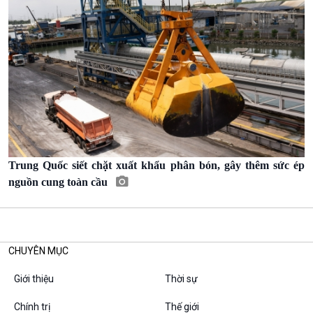
Podcast
Góc nhìn VOV1
Bình luận
10 phút Sự kiện - Luận bàn
Câu chuyện thời sự
Dòng chảy sự kiện
Đối thoại
Trung Quốc siết chặt xuất khẩu phân bón, gây thêm sức ép
Diễn đàn chủ nhật
nguồn cung toàn cầu
Chuyện đêm
CHUYÊN MỤC
Giới thiệu
Thời sự
Chính trị
Thế giới