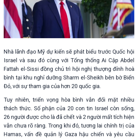
Nhà lãnh đạo Mỹ dự kiến sẽ phát biểu trước Quốc hội
Kinh tế
Nông nghiệp & Biển đảo
Israel và sau đó cùng với Tổng thống Ai Cập Abdel
Tin Kinh tế
Tin Nông nghiệp & Biển
Fattah el-Sissi đồng chủ trì hội nghị thượng đỉnh hoà
Trước giờ mở cửa
đảo
bình tại khu nghỉ dưỡng Sharm el-Sheikh bên bờ Biển
Dòng chảy Kinh tế
Mùa vàng
Sức sống hàng Việt
Biển đảo Việt Nam
Đỏ, với sự tham gia của hơn 20 quốc gia.
Khởi nghiệp
Tâm tình biên giới và hải
Tuy nhiên, triển vọng hòa bình vẫn đối mặt nhiều
Tuyên chiến với gian lận
đảo
thương mại
Tìm hiểu biển, đảo Việt
thách thức. Số phận của 20 con tin Israel còn sống,
Nam
26 người được cho là đã chết và 2 người mất tích hiện
vẫn chưa rõ ràng. Trong khi đó, tương lai chính trị của
Hamas, vấn đề quản lý Gaza hậu chiến và yêu cầu