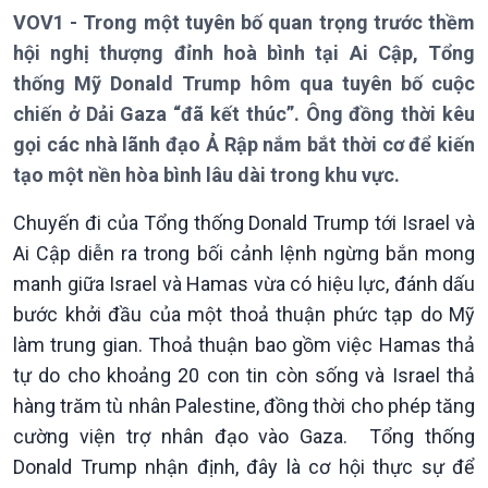
VOV1 - Trong một tuyên bố quan trọng trước thềm
hội nghị thượng đỉnh hoà bình tại Ai Cập, Tổng
Giới thiệu
Thời sự
thống Mỹ Donald Trump hôm qua tuyên bố cuộc
Thời sự 6h
chiến ở Dải Gaza “đã kết thúc”. Ông đồng thời kêu
Thời sự 12h
gọi các nhà lãnh đạo Ả Rập nắm bắt thời cơ để kiến
Thời sự 18h
Thời sự 21h30
tạo một nền hòa bình lâu dài trong khu vực.
Bản tin
Chuyến đi của Tổng thống Donald Trump tới Israel và
Chuyên mục
Theo dòng Thời sự
Ai Cập diễn ra trong bối cảnh lệnh ngừng bắn mong
manh giữa Israel và Hamas vừa có hiệu lực, đánh dấu
bước khởi đầu của một thoả thuận phức tạp do Mỹ
làm trung gian. Thoả thuận bao gồm việc Hamas thả
tự do cho khoảng 20 con tin còn sống và Israel thả
hàng trăm tù nhân Palestine, đồng thời cho phép tăng
cường viện trợ nhân đạo vào Gaza. Tổng thống
Donald Trump nhận định, đây là cơ hội thực sự để