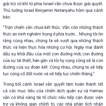
giải trừ vũ khí từ phía Israel vẫn chưa được giải quyết.
Thủ tướng Israel Benjamin Netanyahu hôm qua cảnh
báo:
"Trận chiến vẫn chưa kết thúc. Vẫn còn những thách
thức an ninh nghiêm trọng ở phía trước… Nhưng tôi tin
rằng cùng nhau, chúng ta sẽ vượt qua những thách
thức và hiện thực hóa những cơ hội. Ngày mai đánh
dấu sự khởi đầu của một con đường mới, con đường
của sự tái thiết, hàn gắn và tôi hy vọng cũng sẽ là con
Xã hội
Khoa học & Công nghệ
đường của sự đoàn kết. Cùng nhau, chúng ta sẽ tiếp
Tin Đời sống & Xã hội
Tin Khoa học & Công nghệ
tục củng cố đất nước và sẽ tiếp tục chiến thắng.”
360 độ Sức khỏe
Kết nối công nghệ
Chuyển đổi Xanh
Sống chung với biến đổi
Trong bối cảnh Israel vẫn quyết tâm hoàn thành tất
Tài nguyên và Môi trường
khí hậu
cả các mục tiêu của chiến dịch quân sự và Hamas
Chuyên gia của bạn
Xã hội chuyển động
vẫn có khả năng tái tổ chức nếu tiếp cận được viện
Bước chân đến trường
trợ và không gian chính trị, các nhà phân tích nhận