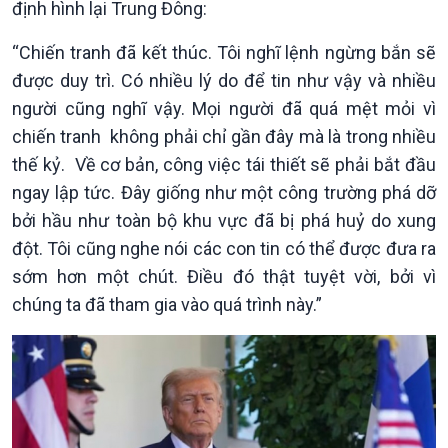
định hình lại Trung Đông:
“Chiến tranh đã kết thúc. Tôi nghĩ lệnh ngừng bắn sẽ
được duy trì. Có nhiều lý do để tin như vậy và nhiều
người cũng nghĩ vậy. Mọi người đã quá mệt mỏi vì
Chính trị
Thế giới
chiến tranh không phải chỉ gần đây mà là trong nhiều
Tin Chính trị
Tin thế giới
thế kỷ. Về cơ bản, công việc tái thiết sẽ phải bắt đầu
Chính phủ với người dân
Vấn đề quốc tế
ngay lập tức. Đây giống như một công trường phá dỡ
Quốc hội với cử tri
Hồ sơ sự kiện quốc tế
Xây dựng đảng
Thế giới & Việt Nam
bởi hầu như toàn bộ khu vực đã bị phá huỷ do xung
Đảng trong cuộc sống
Biên cương - Một dải vững
đột. Tôi cũng nghe nói các con tin có thể được đưa ra
Nhận diện sự thật
bền
sớm hơn một chút. Điều đó thật tuyệt vời, bởi vì
Pháp luật và đời sống
chúng ta đã tham gia vào quá trình này.”