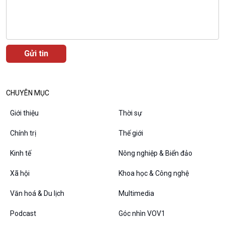
Diễn đàn chủ nhật
Chuyện đêm
CHUYÊN MỤC
Giới thiệu
Thời sự
Chính trị
Thế giới
Kinh tế
Nông nghiệp & Biển đảo
Xã hội
Khoa học & Công nghệ
VOV1 đặc biệt
Văn hoá & Du lịch
Multimedia
Thanh âm ký sự
Chân dung cuộc sống
Podcast
Góc nhìn VOV1
Các chương trình đặc biệt