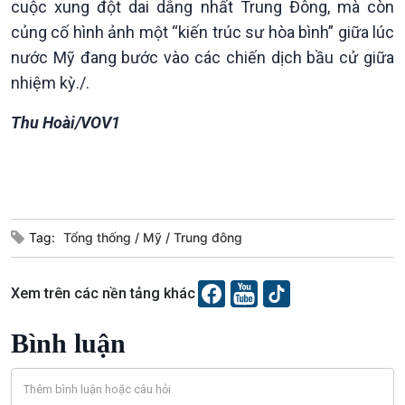
cuộc xung đột dai dẳng nhất Trung Đông, mà còn
củng cố hình ảnh một “kiến trúc sư hòa bình” giữa lúc
nước Mỹ đang bước vào các chiến dịch bầu cử giữa
nhiệm kỳ./.
Thu Hoài/VOV1
Tag:
Tổng thống
Mỹ
Trung đông
Podcast
Góc nhìn VOV1
Xem trên các nền tảng khác
Bình luận
10 phút Sự kiện - Luận bàn
Bình luận
Câu chuyện thời sự
Dòng chảy sự kiện
Đối thoại