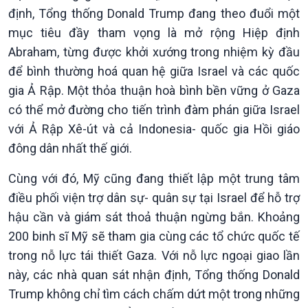
định, Tổng thống Donald Trump đang theo đuổi một
mục tiêu đầy tham vọng là mở rộng Hiệp định
Abraham, từng được khởi xướng trong nhiệm kỳ đầu
để bình thường hoá quan hệ giữa Israel và các quốc
gia Ả Rập. Một thỏa thuận hoà bình bền vững ở Gaza
có thể mở đường cho tiến trình đàm phán giữa Israel
với Ả Rập Xê-út và cả Indonesia- quốc gia Hồi giáo
đông dân nhất thế giới.
Cùng với đó, Mỹ cũng đang thiết lập một trung tâm
điều phối viện trợ dân sự- quân sự tại Israel để hỗ trợ
hậu cần và giám sát thoả thuận ngừng bắn. Khoảng
Văn hoá & Du lịch
Multimedia
200 binh sĩ Mỹ sẽ tham gia cùng các tổ chức quốc tế
Tin Văn hoá & Du lịch
Ảnh
Chát với người nổi tiếng
Video
trong nỗ lực tái thiết Gaza. Với nỗ lực ngoại giao lần
Câu chuyện Thể thao
Infographic
này, các nhà quan sát nhận định, Tổng thống Donald
E-Magazine
Trump không chỉ tìm cách chấm dứt một trong những