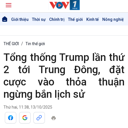
Giới thiệu
Thời sự
Chính trị
Thế giới
Kinh tế
Nông nghiệp 
THẾ GIỚI
Tin thế giới
Tổng thống Trump lần thứ
2 tới Trung Đông, đặt
cược vào thỏa thuận
ngừng bắn lịch sử
Thứ hai, 11:38, 13/10/2025