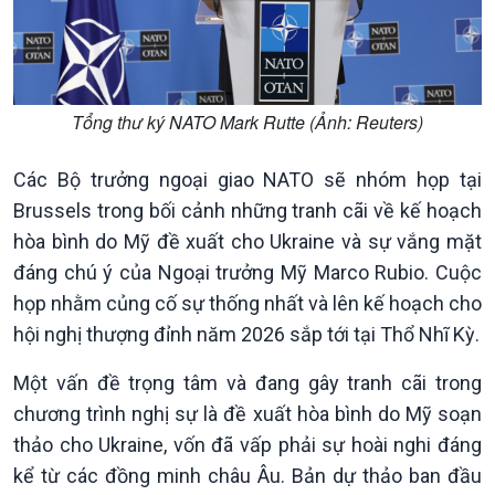
Chính phủ với người dân
Vấn đề quốc tế
Quốc hội với cử tri
Hồ sơ sự kiện quốc tế
Xây dựng đảng
Thế giới & Việt Nam
Đảng trong cuộc sống
Biên cương - Một dải vững
Tổng thư ký NATO Mark Rutte (Ảnh: Reuters)
Nhận diện sự thật
bền
Pháp luật và đời sống
Các Bộ trưởng ngoại giao NATO sẽ nhóm họp tại
Brussels trong bối cảnh những tranh cãi về kế hoạch
hòa bình do Mỹ đề xuất cho Ukraine và sự vắng mặt
đáng chú ý của Ngoại trưởng Mỹ Marco Rubio. Cuộc
họp nhằm củng cố sự thống nhất và lên kế hoạch cho
hội nghị thượng đỉnh năm 2026 sắp tới tại Thổ Nhĩ Kỳ.
Một vấn đề trọng tâm và đang gây tranh cãi trong
chương trình nghị sự là đề xuất hòa bình do Mỹ soạn
Kinh tế
Nông nghiệp & Biển đảo
thảo cho Ukraine, vốn đã vấp phải sự hoài nghi đáng
Tin Kinh tế
Tin Nông nghiệp & Biển
kể từ các đồng minh châu Âu. Bản dự thảo ban đầu
Trước giờ mở cửa
đảo