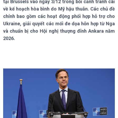
tại Brussels vào ngày 3/12 trong bối cảnh tranh cãi
Thời sự 6h
về kế hoạch hòa bình do Mỹ hậu thuẫn. Các chủ đề
Thời sự 12h
Thời sự 18h
chính bao gồm các hoạt động phối hợp hỗ trợ cho
Thời sự 21h30
Ukraine, giải quyết các mối đe dọa hỗn hợp từ Nga
Bản tin
và chuẩn bị cho Hội nghị thượng đỉnh Ankara năm
Chuyên mục
2026.
Theo dòng Thời sự
Chính trị
Thế giới
Tin Chính trị
Tin thế giới