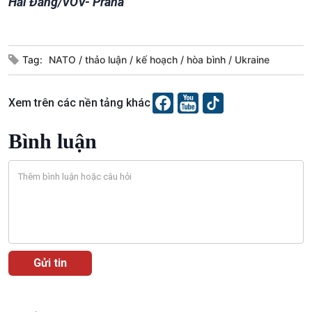
Hải Đăng/VOV- Praha
Câu chuyện Thể thao
Infographic
E-Magazine
Tag:
NATO
thảo luận
kế hoạch
hòa bình
Ukraine
Xem trên các nền tảng khác
Bình luận
Podcast
Góc nhìn VOV1
Bình luận
10 phút Sự kiện - Luận bàn
Câu chuyện thời sự
Dòng chảy sự kiện
Đối thoại
Diễn đàn chủ nhật