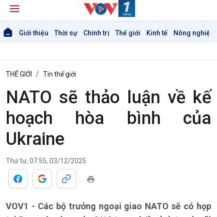
Giới thiệu
Thời sự
Chính trị
Thế giới
Kinh tế
Nông nghiệp 
THẾ GIỚI
Tin thế giới
NATO sẽ thảo luận về kế
hoạch hòa bình của
Ukraine
Thứ tư, 07:55, 03/12/2025
VOV1 - Các bộ trưởng ngoại giao NATO sẽ có họp
Giới thiệu
Thời sự