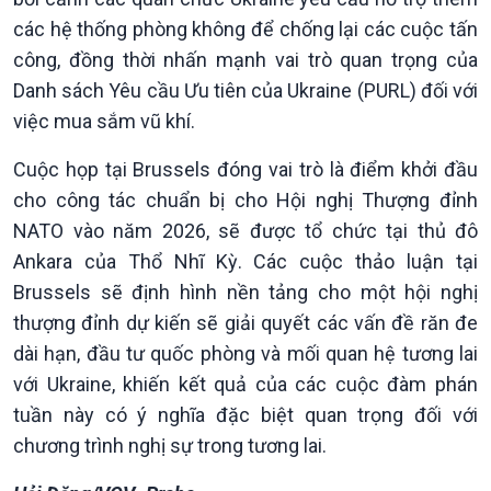
Chuyển đổi Xanh
Sống chung với biến đổi
các hệ thống phòng không để chống lại các cuộc tấn
Tài nguyên và Môi trường
khí hậu
công, đồng thời nhấn mạnh vai trò quan trọng của
Chuyên gia của bạn
Danh sách Yêu cầu Ưu tiên của Ukraine (PURL) đối với
Xã hội chuyển động
việc mua sắm vũ khí.
Bước chân đến trường
Cuộc họp tại Brussels đóng vai trò là điểm khởi đầu
cho công tác chuẩn bị cho Hội nghị Thượng đỉnh
NATO vào năm 2026, sẽ được tổ chức tại thủ đô
Ankara của Thổ Nhĩ Kỳ. Các cuộc thảo luận tại
Brussels sẽ định hình nền tảng cho một hội nghị
thượng đỉnh dự kiến ​​sẽ giải quyết các vấn đề răn đe
dài hạn, đầu tư quốc phòng và mối quan hệ tương lai
với Ukraine, khiến kết quả của các cuộc đàm phán
Văn hoá & Du lịch
Multimedia
tuần này có ý nghĩa đặc biệt quan trọng đối với
Tin Văn hoá & Du lịch
Ảnh
chương trình nghị sự trong tương lai.
Chát với người nổi tiếng
Video