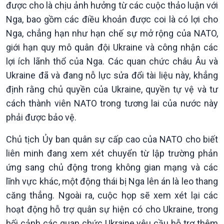
được cho là chịu ảnh hưởng từ các cuộc thảo luận với
Dòng chảy Kinh tế
Mùa vàng
Nga, bao gồm các điều khoản được coi là có lợi cho
Sức sống hàng Việt
Biển đảo Việt Nam
Nga, chẳng hạn như hạn chế sự mở rộng của NATO,
Khởi nghiệp
Tâm tình biên giới và hải
Tuyên chiến với gian lận
đảo
giới hạn quy mô quân đội Ukraine và công nhận các
thương mại
Tìm hiểu biển, đảo Việt
lợi ích lãnh thổ của Nga. Các quan chức châu Âu và
Nam
Ukraine đã và đang nỗ lực sửa đổi tài liệu này, khẳng
định rằng chủ quyền của Ukraine, quyền tự vệ và tư
cách thành viên NATO trong tương lai của nước này
phải được bảo vệ.
Chủ tịch Ủy ban quân sự cấp cao của NATO cho biết
liên minh đang xem xét chuyển từ lập trường phản
ứng sang chủ động trong không gian mạng và các
lĩnh vực khác, một động thái bị Nga lên án là leo thang
căng thẳng. Ngoài ra, cuộc họp sẽ xem xét lại các
Xã hội
Khoa học & Công nghệ
hoạt động hỗ trợ quân sự hiện có cho Ukraine, trong
Tin Đời sống & Xã hội
Tin Khoa học & Công nghệ
bối cảnh các quan chức Ukraine yêu cầu hỗ trợ thêm
360 độ Sức khỏe
Kết nối công nghệ