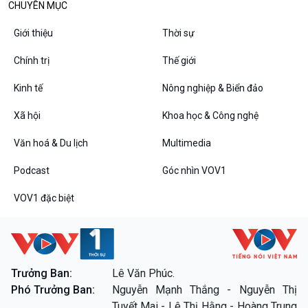
Chuyện đêm
CHUYÊN MỤC
Giới thiệu
Thời sự
Chính trị
Thế giới
Kinh tế
Nông nghiệp & Biển đảo
Xã hội
Khoa học & Công nghệ
Văn hoá & Du lịch
Multimedia
Podcast
Góc nhìn VOV1
VOV1 đặc biệt
VOV1 đặc biệt
Thanh âm ký sự
Chân dung cuộc sống
Các chương trình đặc biệt
Trưởng Ban:
Lê Văn Phúc.
Phó Trưởng Ban:
Nguyễn Mạnh Thắng - Nguyễn Thị
Tuyết Mai - Lê Thị Hằng - Hoàng Trung