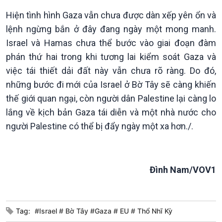
Chát với người nổi tiếng
Video
Hiện tình hình Gaza vẫn chưa được dàn xếp yên ổn và
Câu chuyện Thể thao
Infographic
lệnh ngừng bắn ở đây đang ngày một mong manh.
E-Magazine
Israel và Hamas chưa thể bước vào giai đoạn đàm
phán thứ hai trong khi tương lai kiểm soát Gaza và
việc tái thiết dải đất này vẫn chưa rõ ràng. Do đó,
những bước đi mới của Israel ở Bờ Tây sẽ càng khiến
thế giới quan ngại, còn người dân Palestine lại càng lo
lắng về kịch bản Gaza tái diễn và một nhà nước cho
người Palestine có thể bị đẩy ngày một xa hơn./.
Đình Nam/VOV1
Podcast
Góc nhìn VOV1
Tag:
#Israel # Bờ Tây #Gaza # EU # Thổ Nhĩ Kỳ