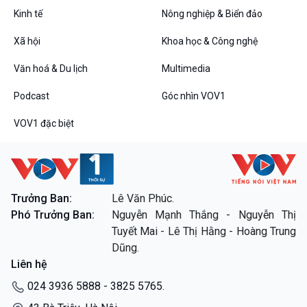
Kinh tế
Nông nghiệp & Biển đảo
VOV1 đặc biệt
Xã hội
Khoa học & Công nghệ
Thanh âm ký sự
Văn hoá & Du lịch
Multimedia
Chân dung cuộc sống
Các chương trình đặc biệt
Podcast
Góc nhìn VOV1
VOV1 đặc biệt
Trưởng Ban:
Lê Văn Phúc.
Phó Trưởng Ban:
Nguyễn Mạnh Thắng - Nguyễn Thị
Tuyết Mai - Lê Thị Hằng - Hoàng Trung
Dũng.
Liên hệ
024 3936 5888 - 3825 5765.