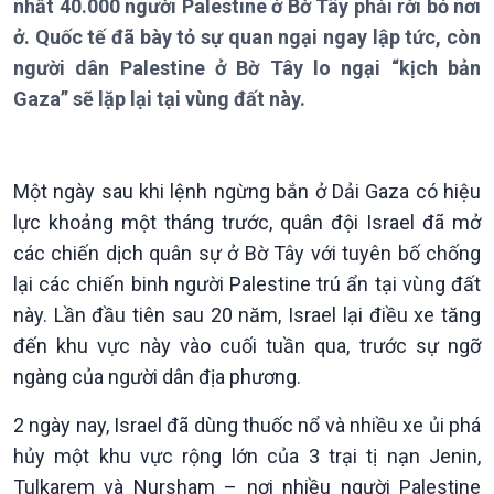
nhất 40.000 người Palestine ở Bờ Tây phải rời bỏ nơi
ở. Quốc tế đã bày tỏ sự quan ngại ngay lập tức, còn
người dân Palestine ở Bờ Tây lo ngại “kịch bản
Giới thiệu
Thời sự
Gaza” sẽ lặp lại tại vùng đất này.
Thời sự 6h
Thời sự 12h
Thời sự 18h
Một ngày sau khi lệnh ngừng bắn ở Dải Gaza có hiệu
Thời sự 21h30
lực khoảng một tháng trước, quân đội Israel đã mở
Bản tin
Chuyên mục
các chiến dịch quân sự ở Bờ Tây với tuyên bố chống
Theo dòng Thời sự
lại các chiến binh người Palestine trú ẩn tại vùng đất
này. Lần đầu tiên sau 20 năm, Israel lại điều xe tăng
đến khu vực này vào cuối tuần qua, trước sự ngỡ
ngàng của người dân địa phương.
2 ngày nay, Israel đã dùng thuốc nổ và nhiều xe ủi phá
hủy một khu vực rộng lớn của 3 trại tị nạn Jenin,
Tulkarem và Nursham – nơi nhiều người Palestine