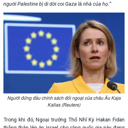
người Palestine bị di dời coi Gaza là nhà của họ.”
Xã hội
Khoa học & Công nghệ
Người đứng đầu chính sách đối ngoại của châu Âu Kaja
Kallas (Reuters)
Tin Đời sống & Xã hội
Tin Khoa học & Công nghệ
360 độ Sức khỏe
Kết nối công nghệ
Chuyển đổi Xanh
Sống chung với biến đổi
Trong khi đó, Ngoại trưởng Thổ Nhĩ Kỳ Hakan Fidan
Tài nguyên và Môi trường
khí hậu
thẳng thắn lên án Israel cho rằng quốc gia này đang