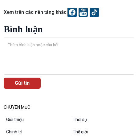
Bình luận
10 phút Sự kiện - Luận bàn
Xem trên các nền tảng khác
Câu chuyện thời sự
Dòng chảy sự kiện
Bình luận
Đối thoại
Diễn đàn chủ nhật
Chuyện đêm
CHUYÊN MỤC
Giới thiệu
Thời sự
Chính trị
Thế giới