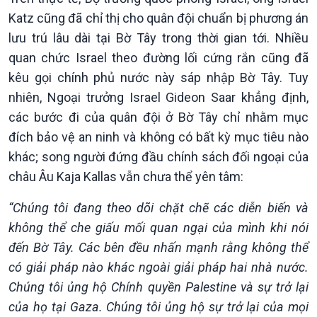
Katz cũng đã chỉ thị cho quân đội chuẩn bị phương án
lưu trú lâu dài tại Bờ Tây trong thời gian tới. Nhiều
quan chức Israel theo đường lối cứng rắn cũng đã
kêu gọi chính phủ nước này sáp nhập Bờ Tây. Tuy
nhiên, Ngoại trưởng Israel Gideon Saar khẳng định,
các bước đi của quân đội ở Bờ Tây chỉ nhằm mục
đích bảo vệ an ninh và không có bất kỳ mục tiêu nào
khác; song người đứng đầu chính sách đối ngoại của
Kinh tế
Nông nghiệp & Biển đảo
châu Âu Kaja Kallas vẫn chưa thể yên tâm:
Tin Kinh tế
Tin Nông nghiệp & Biển
Trước giờ mở cửa
đảo
“Chúng tôi đang theo dõi chặt chẽ các diễn biến và
Dòng chảy Kinh tế
Mùa vàng
không thể che giấu mối quan ngại của mình khi nói
Sức sống hàng Việt
Biển đảo Việt Nam
đến Bờ Tây. Các bên đều nhấn mạnh rằng không thể
Khởi nghiệp
Tâm tình biên giới và hải
có giải pháp nào khác ngoài giải pháp hai nhà nước.
Tuyên chiến với gian lận
đảo
Chúng tôi ủng hộ Chính quyền Palestine và sự trở lại
thương mại
Tìm hiểu biển, đảo Việt
của họ tại Gaza. Chúng tôi ủng hộ sự trở lại của mọi
Nam