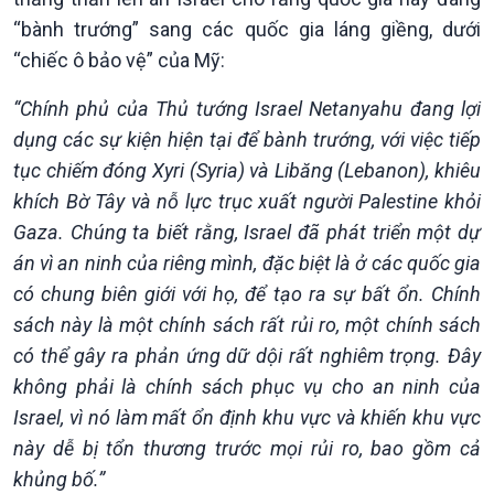
Chuyên gia của bạn
“bành trướng” sang các quốc gia láng giềng, dưới
Xã hội chuyển động
“chiếc ô bảo vệ” của Mỹ:
Bước chân đến trường
“Chính phủ của Thủ tướng Israel Netanyahu đang lợi
dụng các sự kiện hiện tại để bành trướng, với việc tiếp
tục chiếm đóng Xyri (Syria) và Libăng (Lebanon), khiêu
khích Bờ Tây và nỗ lực trục xuất người Palestine khỏi
Gaza. Chúng ta biết rằng, Israel đã phát triển một dự
án vì an ninh của riêng mình, đặc biệt là ở các quốc gia
có chung biên giới với họ, để tạo ra sự bất ổn. Chính
sách này là một chính sách rất rủi ro, một chính sách
có thể gây ra phản ứng dữ dội rất nghiêm trọng. Đây
không phải là chính sách phục vụ cho an ninh của
Israel, vì nó làm mất ổn định khu vực và khiến khu vực
này dễ bị tổn thương trước mọi rủi ro, bao gồm cả
Văn hoá & Du lịch
Multimedia
khủng bố.”
Tin Văn hoá & Du lịch
Ảnh