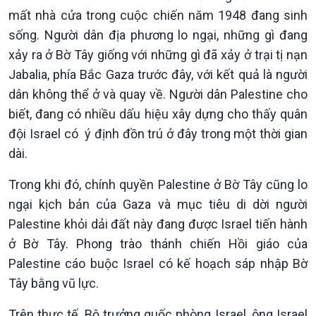
mất nhà cửa trong cuộc chiến năm 1948 đang sinh
sống. Người dân địa phương lo ngại, những gì đang
xảy ra ở Bờ Tây giống với những gì đã xảy ở trại tị nạn
Jabalia, phía Bắc Gaza trước đây, với kết quả là người
dân không thể ở và quay về. Người dân Palestine cho
Chính trị
Thế giới
biết, đang có nhiều dấu hiệu xây dựng cho thấy quân
Tin Chính trị
Tin thế giới
đội Israel có ‎ ý định đồn trú ở đây trong một thời gian
Chính phủ với người dân
Vấn đề quốc tế
dài.
Quốc hội với cử tri
Hồ sơ sự kiện quốc tế
Xây dựng đảng
Thế giới & Việt Nam
Trong khi đó, chính quyền Palestine ở Bờ Tây cũng lo
Đảng trong cuộc sống
Biên cương - Một dải vững
ngại kịch bản của Gaza và mục tiêu di dời người
Nhận diện sự thật
bền
Palestine khỏi dải đất này đang được Israel tiến hành
Pháp luật và đời sống
ở Bờ Tây. Phong trào thánh chiến Hồi giáo của
Palestine cáo buộc Israel có kế hoạch sáp nhập Bờ
Tây bằng vũ lực.
Trên thực tế, Bộ trưởng quốc phòng Israel, ông Israel