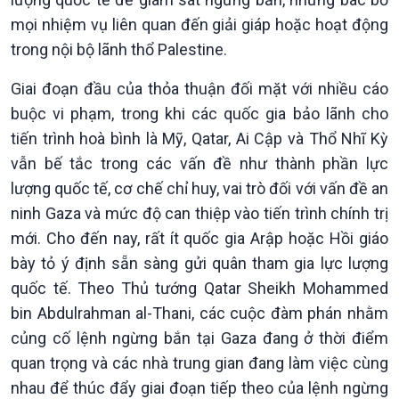
Xã hội
Khoa học & Công nghệ
mọi nhiệm vụ liên quan đến giải giáp hoặc hoạt động
Tin Đời sống & Xã hội
Tin Khoa học & Công nghệ
trong nội bộ lãnh thổ Palestine.
360 độ Sức khỏe
Kết nối công nghệ
Giai đoạn đầu của thỏa thuận đối mặt với nhiều cáo
Chuyển đổi Xanh
Sống chung với biến đổi
Tài nguyên và Môi trường
khí hậu
buộc vi phạm, trong khi các quốc gia bảo lãnh cho
Chuyên gia của bạn
tiến trình hoà bình là Mỹ, Qatar, Ai Cập và Thổ Nhĩ Kỳ
Xã hội chuyển động
vẫn bế tắc trong các vấn đề như thành phần lực
Bước chân đến trường
lượng quốc tế, cơ chế chỉ huy, vai trò đối với vấn đề an
ninh Gaza và mức độ can thiệp vào tiến trình chính trị
mới. Cho đến nay, rất ít quốc gia Arập hoặc Hồi giáo
bày tỏ ý định sẵn sàng gửi quân tham gia lực lượng
quốc tế. Theo Thủ tướng Qatar Sheikh Mohammed
bin Abdulrahman al-Thani, các cuộc đàm phán nhằm
củng cố lệnh ngừng bắn tại Gaza đang ở thời điểm
quan trọng và các nhà trung gian đang làm việc cùng
nhau để thúc đẩy giai đoạn tiếp theo của lệnh ngừng