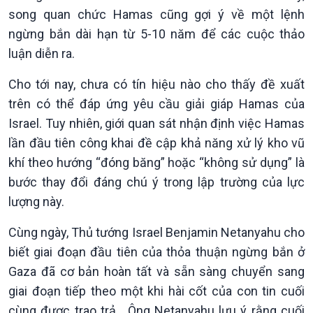
song quan chức Hamas cũng gợi ý về một lệnh
ngừng bắn dài hạn từ 5-10 năm để các cuộc thảo
luận diễn ra.
Cho tới nay, chưa có tín hiệu nào cho thấy đề xuất
trên có thể đáp ứng yêu cầu giải giáp Hamas của
Israel. Tuy nhiên, giới quan sát nhận định việc Hamas
lần đầu tiên công khai đề cập khả năng xử lý kho vũ
Chính trị
Thế giới
khí theo hướng “đóng băng” hoặc “không sử dụng” là
Tin Chính trị
Tin thế giới
bước thay đổi đáng chú ý trong lập trường của lực
Chính phủ với người dân
Vấn đề quốc tế
lượng này.
Quốc hội với cử tri
Hồ sơ sự kiện quốc tế
Xây dựng đảng
Thế giới & Việt Nam
Cùng ngày, Thủ tướng Israel Benjamin Netanyahu cho
Đảng trong cuộc sống
Biên cương - Một dải vững
biết giai đoạn đầu tiên của thỏa thuận ngừng bắn ở
Nhận diện sự thật
bền
Gaza đã cơ bản hoàn tất và sẵn sàng chuyển sang
Pháp luật và đời sống
giai đoạn tiếp theo một khi hài cốt của con tin cuối
cùng được trao trả. Ông Netanyahu lưu ý rằng cuối