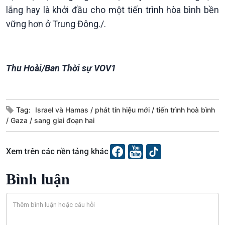
lắng hay là khởi đầu cho một tiến trình hòa bình bền
vững hơn ở Trung Đông./.
Thu Hoài/Ban Thời sự VOV1
Podcast
Góc nhìn VOV1
Bình luận
Tag:
Israel và Hamas
phát tín hiệu mới
tiến trình hoà bình
10 phút Sự kiện - Luận bàn
Gaza
sang giai đoạn hai
Câu chuyện thời sự
Dòng chảy sự kiện
Đối thoại
Xem trên các nền tảng khác
Diễn đàn chủ nhật
Chuyện đêm
Bình luận