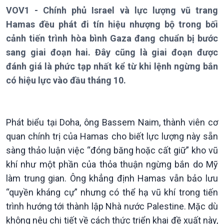
VOV1 - Chính phủ Israel và lực lượng vũ trang
Hamas đều phát đi tín hiệu nhượng bộ trong bối
cảnh tiến trình hòa bình Gaza đang chuẩn bị bước
sang giai đoạn hai. Đây cũng là giai đoạn được
Giới thiệu
Thời sự
đánh giá là phức tạp nhất kể từ khi lệnh ngừng bắn
Thời sự 6h
có hiệu lực vào đầu tháng 10.
Thời sự 12h
Thời sự 18h
Thời sự 21h30
Bản tin
Phát biểu tại Doha, ông Bassem Naim, thành viên cơ
Chuyên mục
quan chính trị của Hamas cho biết lực lượng này sẵn
Theo dòng Thời sự
sàng thảo luận việc “đóng băng hoặc cất giữ” kho vũ
khí như một phần của thỏa thuận ngừng bắn do Mỹ
làm trung gian. Ông khẳng định Hamas vẫn bảo lưu
“quyền kháng cự” nhưng có thể hạ vũ khí trong tiến
trình hướng tới thành lập Nhà nước Palestine. Mặc dù
không nêu chi tiết về cách thức triển khai đề xuất này,