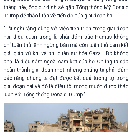
tháng này, ông dự định sẽ gặp Tổng thống Mỹ Donald
Trump để thảo luận về tiến độ của giai đoạn hai.
"Tôi nghĩ rằng cùng với việc tiến triển trong giai đoạn
hai, điều quan trọng là phải đảm bảo Hamas không
chỉ tuân thủ lệnh ngừng bắn mà còn tuân thủ cam kết
giải giáp vũ khí và phi quân sự hóa Gaza . Đó không
phải là điều nằm ngoài cam kết của họ. Chúng ta sắp
hoàn thành giai đoạn một, nhưng chúng ta phải đảm
bảo rằng chúng ta đạt được kết quả tương tự trong
giai đoạn hai và đó là điều tôi mong muốn được thảo
luận với Tổng thống Donald Trump.”
Kinh tế
Nông nghiệp & Biển đảo
Tin Kinh tế
Tin Nông nghiệp & Biển
Trước giờ mở cửa
đảo
Dòng chảy Kinh tế
Mùa vàng
Sức sống hàng Việt
Biển đảo Việt Nam