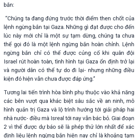
bắn:
“Chúng ta đang đứng trước thời điểm then chốt của
lệnh ngừng bắn tại Gaza. Những gì đạt được cho đến
lúc này mới chỉ là một sự tạm dừng, chúng ta chưa
Văn hoá & Du lịch
Multimedia
thể gọi đó là một lệnh ngừng bắn hoàn chỉnh. Lệnh
Tin Văn hoá & Du lịch
Ảnh
ngừng bắn chỉ có thể được củng cố khi quân đội
Chát với người nổi tiếng
Video
Israel rút hoàn toàn, tình hình tại Gaza ổn định trở lại
Câu chuyện Thể thao
Infographic
và người dân có thể tự do đi lại- nhưng những điều
E-Magazine
kiện đó hiện vẫn chưa được đáp ứng.”
Tương lai tiến trình hòa bình phụ thuộc vào khả năng
các bên vượt qua khác biệt sâu sắc về an ninh, mô
hình quản trị Gaza và lộ trình hướng tới giải pháp hai
nhà nước- điều mà Isreal tới nay vẫn bác bỏ. Giai đoạn
2 vì thế được dự báo sẽ là phép thử lớn nhất để xác
định liệu lệnh ngừng bắn hiện nay chỉ là khoảng tạm