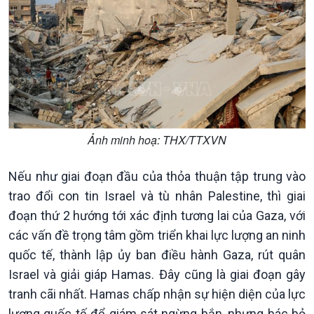
Khởi nghiệp
Tâm tình biên giới và hải
Tuyên chiến với gian lận
đảo
thương mại
Tìm hiểu biển, đảo Việt
Nam
Ảnh minh hoạ: THX/TTXVN
Nếu như giai đoạn đầu của thỏa thuận tập trung vào
trao đổi con tin Israel và tù nhân Palestine, thì giai
đoạn thứ 2 hướng tới xác định tương lai của Gaza, với
các vấn đề trọng tâm gồm triển khai lực lượng an ninh
quốc tế, thành lập ủy ban điều hành Gaza, rút quân
Israel và giải giáp Hamas. Đây cũng là giai đoạn gây
tranh cãi nhất. Hamas chấp nhận sự hiện diện của lực
lượng quốc tế để giám sát ngừng bắn, nhưng bác bỏ