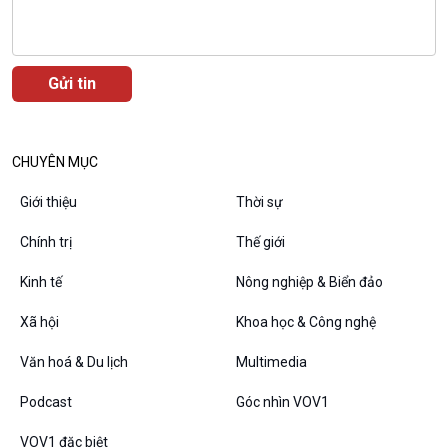
CHUYÊN MỤC
Giới thiệu
Thời sự
Chính trị
Thế giới
Kinh tế
Nông nghiệp & Biển đảo
VOV1 đặc biệt
Thanh âm ký sự
Xã hội
Khoa học & Công nghệ
Chân dung cuộc sống
Các chương trình đặc biệt
Văn hoá & Du lịch
Multimedia
Podcast
Góc nhìn VOV1
VOV1 đặc biệt