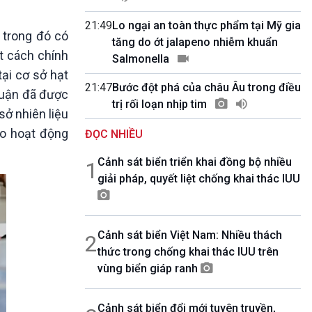
10 phút Sự kiện - Luận bàn
Câu chuyện thời sự
21:49
Lo ngại an toàn thực phẩm tại Mỹ gia
, trong đó có
Dòng chảy sự kiện
tăng do ớt jalapeno nhiễm khuẩn
t cách chính
Đối thoại
Salmonella
Diễn đàn chủ nhật
tại cơ sở hạt
21:47
Bước đột phá của châu Âu trong điều
Chuyện đêm
huận đã được
trị rối loạn nhịp tim
sở nhiên liệu
nào hoạt động
ĐỌC NHIỀU
Cảnh sát biển triển khai đồng bộ nhiều
1
giải pháp, quyết liệt chống khai thác IUU
Cảnh sát biển Việt Nam: Nhiều thách
2
thức trong chống khai thác IUU trên
vùng biển giáp ranh
Cảnh sát biển đổi mới tuyên truyền,