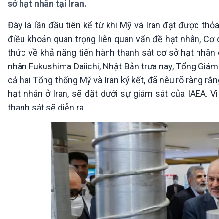
sở hạt nhân tại Iran.
360 độ Sức khỏe
Kết nối công nghệ
Chuyển đổi Xanh
Sống chung với biến đổi
Đây là lần đầu tiên kể từ khi Mỹ và Iran đạt được thỏ
Tài nguyên và Môi trường
khí hậu
điều khoản quan trọng liên quan vấn đề hạt nhân, Cơ
Chuyên gia của bạn
Xã hội chuyển động
thức về khả năng tiến hành thanh sát cơ sở hạt nhân c
Bước chân đến trường
nhân Fukushima Daiichi, Nhật Bản trưa nay, Tổng Giá
cả hai Tổng thống Mỹ và Iran ký kết, đã nêu rõ ràng rằ
VOV1 đặc biệt
hạt nhân ở Iran, sẽ đặt dưới sự giám sát của IAEA. Vì
Thanh âm ký sự
thanh sát sẽ diễn ra.
Chân dung cuộc sống
Các chương trình đặc biệt