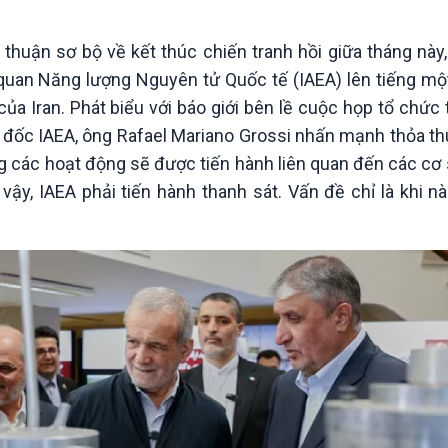
Chát với người nổi tiếng
Video
Câu chuyện Thể thao
Infographic
a thuận sơ bộ về kết thúc chiến tranh hồi giữa tháng này
E-Magazine
 quan Năng lượng Nguyên tử Quốc tế (IAEA) lên tiếng mộ
ủa Iran. Phát biểu với báo giới bên lề cuộc họp tổ chức 
m đốc IAEA, ông Rafael Mariano Grossi nhấn mạnh thỏa t
ng các hoạt động sẽ được tiến hành liên quan đến các cơ 
 vậy, IAEA phải tiến hành thanh sát. Vấn đề chỉ là khi 