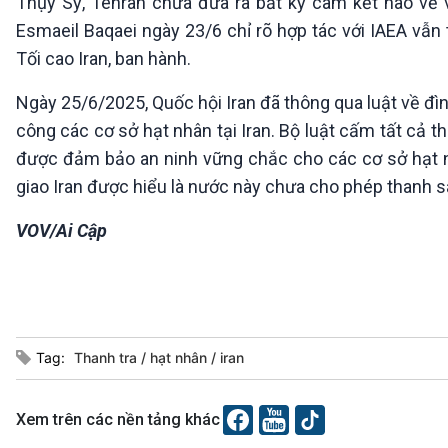
Thụy Sỹ, Tehran chưa đưa ra bất kỳ cam kết nào về 
Esmaeil Baqaei ngày 23/6 chỉ rõ hợp tác với IAEA vẫn
Tối cao Iran, ban hành.
Ngày 25/6/2025, Quốc hội Iran đã thông qua luật về đì
công các cơ sở hạt nhân tại Iran. Bộ luật cấm tất cả th
được đảm bảo an ninh vững chắc cho các cơ sở hạt nh
giao Iran được hiểu là nước này chưa cho phép thanh sát
VOV/Ai Cập
Tag:
Thanh tra
hạt nhân
iran
Xem trên các nền tảng khác