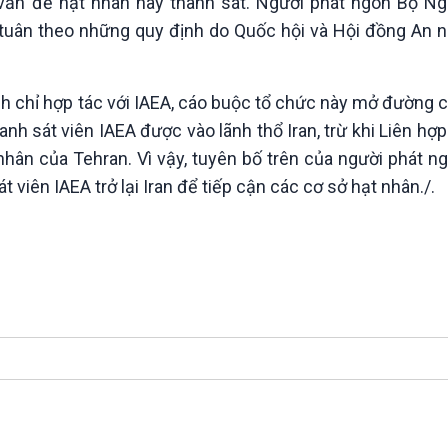
vấn đề hạt nhân hay thanh sát. Người phát ngôn Bộ Ngo
 tuân theo những quy định do Quốc hội và Hội đồng An n
nh chỉ hợp tác với IAEA, cáo buộc tổ chức này mở đường c
anh sát viên IAEA được vào lãnh thổ Iran, trừ khi Liên hợ
ân của Tehran. Vì vậy, tuyên bố trên của người phát n
 viên IAEA trở lại Iran để tiếp cận các cơ sở hạt nhân./.