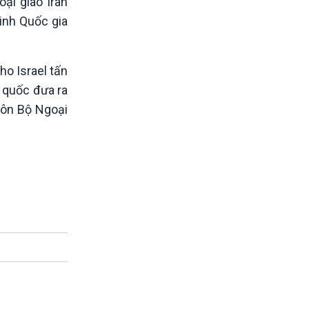
ại giao Iran
inh Quốc gia
ho Israel tấn
p quốc đưa ra
gôn Bộ Ngoại