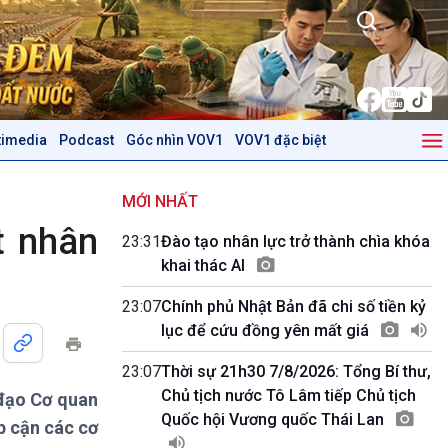
timedia
Podcast
Góc nhìn VOV1
VOV1 đặc biệt
Kinh tế
Nông nghiệp & Biển đảo
Tin Kinh tế
Tin Nông nghiệp & Biển
MỚI NHẤT
Trước giờ mở cửa
đảo
t nhân
23:31
Đào tạo nhân lực trở thành chìa khóa
Dòng chảy Kinh tế
Mùa vàng
khai thác AI
Sức sống hàng Việt
Biển đảo Việt Nam
Khởi nghiệp
Tâm tình biên giới và hải
23:07
Chính phủ Nhật Bản đã chi số tiền kỷ
Tuyên chiến với gian lận
đảo
lục để cứu đồng yên mất giá
thương mại
Tìm hiểu biển, đảo Việt
Nam
23:07
Thời sự 21h30 7/8/2026: Tổng Bí thư,
Chủ tịch nước Tô Lâm tiếp Chủ tịch
 đạo Cơ quan
Podcast
Góc nhìn VOV1
Quốc hội Vương quốc Thái Lan
p cận các cơ
Bình luận