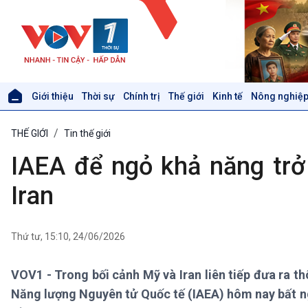
Giới thiệu
Thời sự
Chính trị
Thế giới
Kinh tế
Nông nghiệp
Giới thiệu
Thời sự
THẾ GIỚI
Tin thế giới
Thời sự 6h
Thời sự 12h
IAEA để ngỏ khả năng trở 
Thời sự 18h
Thời sự 21h30
Iran
Bản tin
Chuyên mục
Theo dòng Thời sự
Thứ tư, 15:10, 24/06/2026
VOV1 - Trong bối cảnh Mỹ và Iran liên tiếp đưa ra th
Xã hội
Khoa học & Công nghệ
Năng lượng Nguyên tử Quốc tế (IAEA) hôm nay bất ngờ
Tin Đời sống & Xã hội
Tin Khoa học & Công nghệ