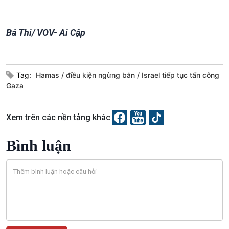
Tin Văn hoá & Du lịch
Ảnh
Chát với người nổi tiếng
Video
Câu chuyện Thể thao
Infographic
Bá Thi/ VOV- Ai Cập
E-Magazine
Tag:
Hamas
điều kiện ngừng bắn
Israel tiếp tục tấn công
Gaza
Xem trên các nền tảng khác
Bình luận
Podcast
Góc nhìn VOV1
Bình luận
10 phút Sự kiện - Luận bàn
Câu chuyện thời sự
Dòng chảy sự kiện