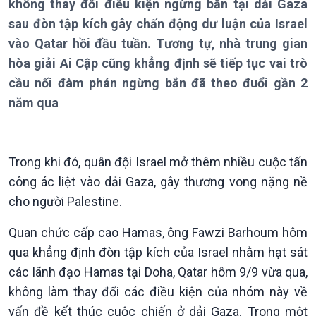
không thay đổi điều kiện ngừng bắn tại dải Gaza
Thời sự 6h
sau đòn tập kích gây chấn động dư luận của Israel
Thời sự 12h
vào Qatar hồi đầu tuần. Tương tự, nhà trung gian
Thời sự 18h
hòa giải Ai Cập cũng khẳng định sẽ tiếp tục vai trò
Thời sự 21h30
Bản tin
cầu nối đàm phán ngừng bắn đã theo đuổi gần 2
Chuyên mục
năm qua
Theo dòng Thời sự
Trong khi đó, quân đội Israel mở thêm nhiều cuộc tấn
công ác liệt vào dải Gaza, gây thương vong nặng nề
cho người Palestine.
Quan chức cấp cao Hamas, ông Fawzi Barhoum hôm
qua khẳng định đòn tập kích của Israel nhằm hạt sát
các lãnh đạo Hamas tại Doha, Qatar hôm 9/9 vừa qua,
không làm thay đổi các điều kiện của nhóm này về
Chính trị
Thế giới
vấn đề kết thúc cuộc chiến ở dải Gaza. Trong một