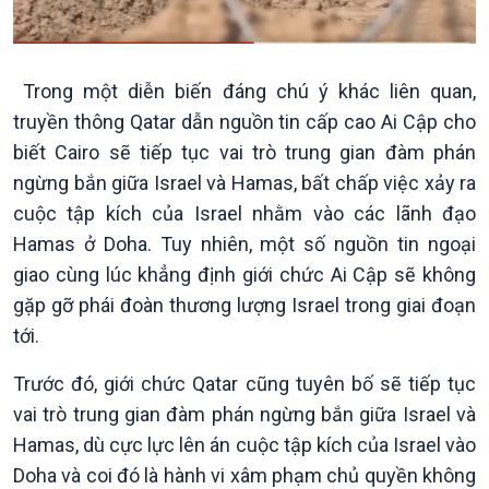
Tin Kinh tế
Tin Nông nghiệp & Biển
Trước giờ mở cửa
đảo
Dòng chảy Kinh tế
Mùa vàng
Sức sống hàng Việt
Biển đảo Việt Nam
Trong một diễn biến đáng chú ý khác liên quan,
Khởi nghiệp
Tâm tình biên giới và hải
truyền thông Qatar dẫn nguồn tin cấp cao Ai Cập cho
Tuyên chiến với gian lận
đảo
biết Cairo sẽ tiếp tục vai trò trung gian đàm phán
thương mại
Tìm hiểu biển, đảo Việt
ngừng bắn giữa Israel và Hamas, bất chấp việc xảy ra
Nam
cuộc tập kích của Israel nhằm vào các lãnh đạo
Hamas ở Doha. Tuy nhiên, một số nguồn tin ngoại
giao cùng lúc khẳng định giới chức Ai Cập sẽ không
gặp gỡ phái đoàn thương lượng Israel trong giai đoạn
tới.
Trước đó, giới chức Qatar cũng tuyên bố sẽ tiếp tục
vai trò trung gian đàm phán ngừng bắn giữa Israel và
Hamas, dù cực lực lên án cuộc tập kích của Israel vào
Xã hội
Khoa học & Công nghệ
Doha và coi đó là hành vi xâm phạm chủ quyền không