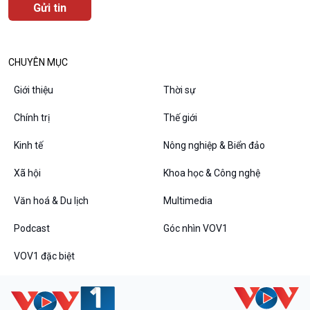
Đối thoại
Diễn đàn chủ nhật
Chuyện đêm
CHUYÊN MỤC
Giới thiệu
Thời sự
Chính trị
Thế giới
Kinh tế
Nông nghiệp & Biển đảo
Xã hội
Khoa học & Công nghệ
Văn hoá & Du lịch
Multimedia
Podcast
Góc nhìn VOV1
VOV1 đặc biệt
Thanh âm ký sự
VOV1 đặc biệt
Chân dung cuộc sống
Các chương trình đặc biệt