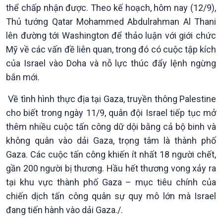
thể chấp nhận được. Theo kế hoạch, hôm nay (12/9),
Tin Đời sống & Xã hội
Tin Khoa học & Công nghệ
360 độ Sức khỏe
Kết nối công nghệ
Thủ tướng Qatar Mohammed Abdulrahman Al Thani
Chuyển đổi Xanh
Sống chung với biến đổi
lên đường tới Washington để thảo luận với giới chức
Tài nguyên và Môi trường
khí hậu
Mỹ về các vấn đề liên quan, trong đó có cuộc tập kích
Chuyên gia của bạn
của Israel vào Doha và nỗ lực thúc đẩy lệnh ngừng
Xã hội chuyển động
bắn mới.
Bước chân đến trường
Về tình hình thực địa tại Gaza, truyền thông Palestine
cho biết trong ngày 11/9, quân đội Israel tiếp tục mở
thêm nhiều cuộc tấn công dữ dội bằng cả bộ binh và
không quân vào dải Gaza, trọng tâm là thành phố
Gaza. Các cuộc tấn công khiến ít nhất 18 người chết,
gần 200 người bị thương. Hầu hết thương vong xảy ra
tại khu vực thành phố Gaza – mục tiêu chính của
chiến dịch tấn công quân sự quy mô lớn mà Israel
đang tiến hành vào dải Gaza./.
Văn hoá & Du lịch
Multimedia