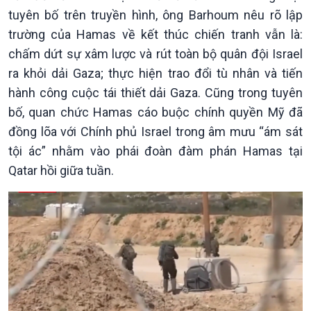
Tin Chính trị
Tin thế giới
tuyên bố trên truyền hình, ông Barhoum nêu rõ lập
Chính phủ với người dân
Vấn đề quốc tế
trường của Hamas về kết thúc chiến tranh vẫn là:
Quốc hội với cử tri
Hồ sơ sự kiện quốc tế
chấm dứt sự xâm lược và rút toàn bộ quân đội Israel
Xây dựng đảng
Thế giới & Việt Nam
ra khỏi dải Gaza; thực hiện trao đổi tù nhân và tiến
Đảng trong cuộc sống
Biên cương - Một dải vững
Nhận diện sự thật
bền
hành công cuộc tái thiết dải Gaza. Cũng trong tuyên
Pháp luật và đời sống
bố, quan chức Hamas cáo buộc chính quyền Mỹ đã
đồng lõa với Chính phủ Israel trong âm mưu “ám sát
tội ác” nhằm vào phái đoàn đàm phán Hamas tại
Qatar hồi giữa tuần.
Kinh tế
Nông nghiệp & Biển đảo