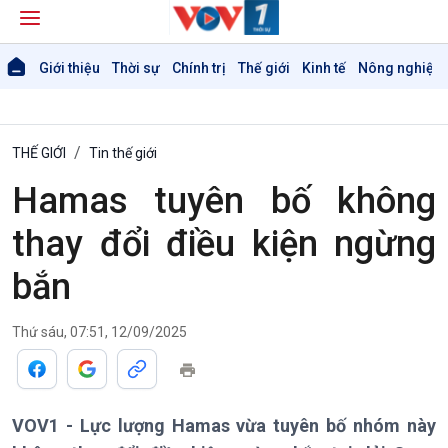
Giới thiệu
Thời sự
Chính trị
Thế giới
Kinh tế
Nông nghiệp 
THẾ GIỚI
Tin thế giới
Hamas tuyên bố không
thay đổi điều kiện ngừng
bắn
Thứ sáu, 07:51, 12/09/2025
VOV1 - Lực lượng Hamas vừa tuyên bố nhóm này
Giới thiệu
Thời sự