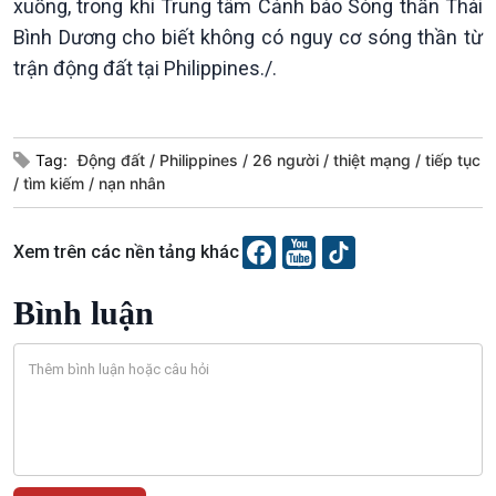
xuống, trong khi Trung tâm Cảnh báo Sóng thần Thái
Bình Dương cho biết không có nguy cơ sóng thần từ
trận động đất tại Philippines./.
Văn hoá & Du lịch
Multimedia
Tag:
Động đất
Philippines
26 người
thiệt mạng
tiếp tục
tìm kiếm
nạn nhân
Tin Văn hoá & Du lịch
Ảnh
Chát với người nổi tiếng
Video
Câu chuyện Thể thao
Infographic
Xem trên các nền tảng khác
E-Magazine
Bình luận