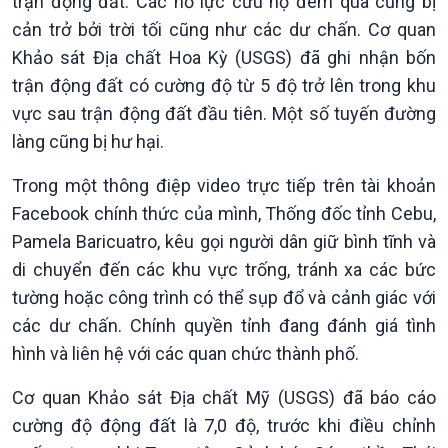
trận động đất. Các nỗ lực cứu hộ đêm qua cũng bị
cản trở bởi trời tối cũng như các dư chấn. Cơ quan
Khảo sát Địa chất Hoa Kỳ (USGS) đã ghi nhận bốn
trận động đất có cường độ từ 5 độ trở lên trong khu
vực sau trận động đất đầu tiên. Một số tuyến đường
làng cũng bị hư hại.
Trong một thông điệp video trực tiếp trên tài khoản
Xã hội
Khoa học & Công nghệ
Facebook chính thức của mình, Thống đốc tỉnh Cebu,
Tin Đời sống & Xã hội
Tin Khoa học & Công nghệ
Pamela Baricuatro, kêu gọi người dân giữ bình tĩnh và
360 độ Sức khỏe
Kết nối công nghệ
di chuyển đến các khu vực trống, tránh xa các bức
Chuyển đổi Xanh
Sống chung với biến đổi
tường hoặc công trình có thể sụp đổ và cảnh giác với
Tài nguyên và Môi trường
khí hậu
các dư chấn. Chính quyền tỉnh đang đánh giá tình
Chuyên gia của bạn
hình và liên hệ với các quan chức thành phố.
Xã hội chuyển động
Bước chân đến trường
Cơ quan Khảo sát Địa chất Mỹ (USGS) đã báo cáo
cường độ động đất là 7,0 độ, trước khi điều chỉnh