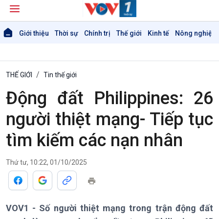
Giới thiệu
Thời sự
Chính trị
Thế giới
Kinh tế
Nông nghiệp 
THẾ GIỚI
Tin thế giới
Động đất Philippines: 26
người thiệt mạng- Tiếp tục
tìm kiếm các nạn nhân
Thứ tư, 10:22, 01/10/2025
Giới thiệu
Thời sự
Thời sự 6h
VOV1 - Số người thiệt mạng trong trận động đất
Thời sự 12h