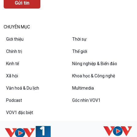
Podcast
Góc nhìn VOV1
Bình luận
10 phút Sự kiện - Luận bàn
Câu chuyện thời sự
CHUYÊN MỤC
Dòng chảy sự kiện
Giới thiệu
Thời sự
Đối thoại
Diễn đàn chủ nhật
Chính trị
Thế giới
Chuyện đêm
Kinh tế
Nông nghiệp & Biển đảo
Xã hội
Khoa học & Công nghệ
Văn hoá & Du lịch
Multimedia
Podcast
Góc nhìn VOV1
VOV1 đặc biệt
VOV1 đặc biệt
Thanh âm ký sự
Chân dung cuộc sống