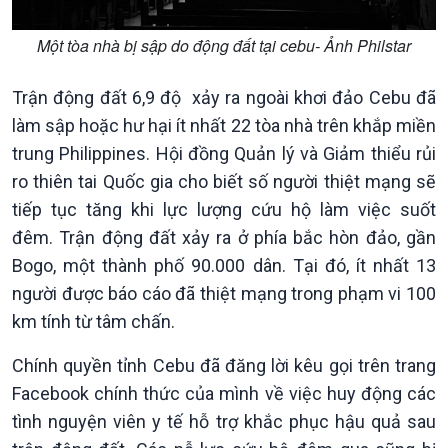
Nhận diện sự thật
bền
Pháp luật và đời sống
Một tòa nhà bị sập do động đất tại cebu- Ảnh Philstar
Trận động đất 6,9 độ xảy ra ngoài khơi đảo Cebu đã
làm sập hoặc hư hại ít nhất 22 tòa nhà trên khắp miền
trung Philippines. Hội đồng Quản lý và Giảm thiểu rủi
ro thiên tai Quốc gia cho biết số người thiệt mạng sẽ
tiếp tục tăng khi lực lượng cứu hộ làm việc suốt
đêm. Trận động đất xảy ra ở phía bắc hòn đảo, gần
Kinh tế
Nông nghiệp & Biển đảo
Bogo, một thành phố 90.000 dân. Tại đó, ít nhất 13
Tin Kinh tế
Tin Nông nghiệp & Biển
người được báo cáo đã thiệt mạng trong phạm vi 100
Trước giờ mở cửa
đảo
km tính từ tâm chấn.
Dòng chảy Kinh tế
Mùa vàng
Sức sống hàng Việt
Biển đảo Việt Nam
Chính quyền tỉnh Cebu đã đăng lời kêu gọi trên trang
Khởi nghiệp
Tâm tình biên giới và hải
Facebook chính thức của mình về việc huy động các
Tuyên chiến với gian lận
đảo
tình nguyện viên y tế hỗ trợ khắc phục hậu quả sau
thương mại
Tìm hiểu biển, đảo Việt
Nam