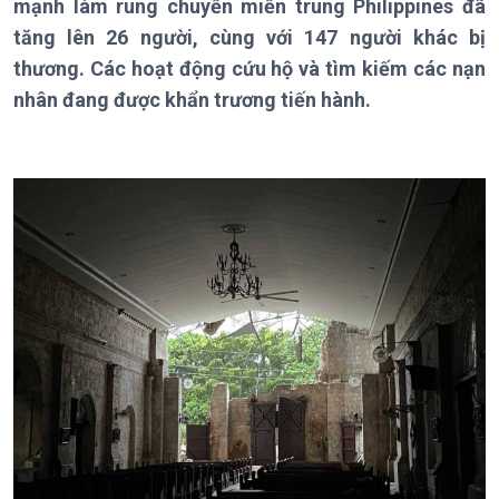
mạnh làm rung chuyển miền trung Philippines đã
Thời sự 18h
tăng lên 26 người, cùng với 147 người khác bị
Thời sự 21h30
Bản tin
thương. Các hoạt động cứu hộ và tìm kiếm các nạn
Chuyên mục
nhân đang được khẩn trương tiến hành.
Theo dòng Thời sự
Chính trị
Thế giới
Tin Chính trị
Tin thế giới
Chính phủ với người dân
Vấn đề quốc tế
Quốc hội với cử tri
Hồ sơ sự kiện quốc tế
Xây dựng đảng
Thế giới & Việt Nam
Đảng trong cuộc sống
Biên cương - Một dải vững