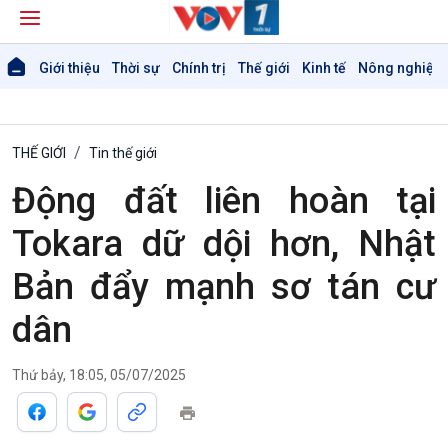
Giới thiệu
Thời sự
Chính trị
Thế giới
Kinh tế
Nông nghiệp 
THẾ GIỚI
Tin thế giới
Động đất liên hoàn tại
Tokara dữ dội hơn, Nhật
Bản đẩy mạnh sơ tán cư
dân
Thứ bảy, 18:05, 05/07/2025
Giới thiệu
Thời sự
Thời sự 6h