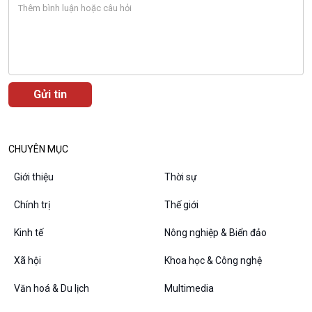
Podcast
Góc nhìn VOV1
Bình luận
10 phút Sự kiện - Luận bàn
Câu chuyện thời sự
Dòng chảy sự kiện
CHUYÊN MỤC
Đối thoại
Diễn đàn chủ nhật
Giới thiệu
Thời sự
Chuyện đêm
Chính trị
Thế giới
Kinh tế
Nông nghiệp & Biển đảo
Xã hội
Khoa học & Công nghệ
Văn hoá & Du lịch
Multimedia