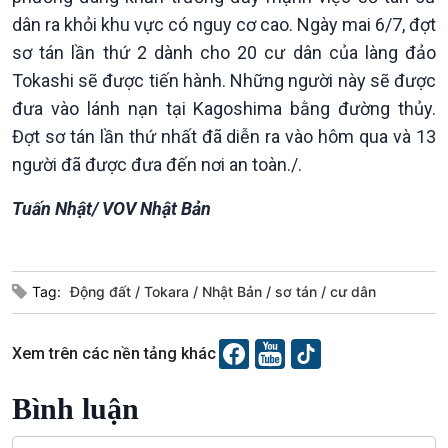
dân ra khỏi khu vực có nguy cơ cao. Ngày mai 6/7, đợt
sơ tán lần thứ 2 dành cho 20 cư dân của làng đảo
Tokashi sẽ được tiến hành. Những người này sẽ được
đưa vào lánh nạn tại Kagoshima bằng đường thủy.
Đợt sơ tán lần thứ nhất đã diễn ra vào hôm qua và 13
người đã được đưa đến nơi an toàn./.
Tuấn Nhật/ VOV Nhật Bản
Văn hoá & Du lịch
Multimedia
Tin Văn hoá & Du lịch
Ảnh
Chát với người nổi tiếng
Video
Tag:
Động đất
Tokara
Nhật Bản
sơ tán
cư dân
Câu chuyện Thể thao
Infographic
E-Magazine
Xem trên các nền tảng khác
Bình luận