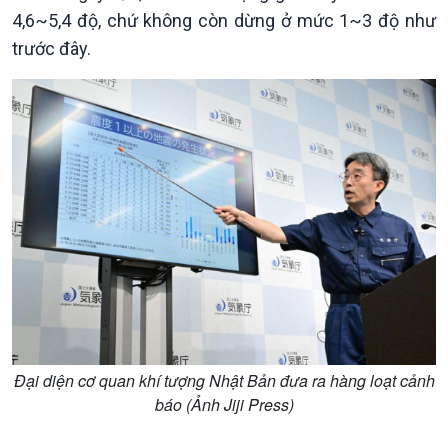
Xây dựng đảng
Thế giới & Việt Nam
4,6~5,4 độ, chứ không còn dừng ở mức 1~3 độ như
Đảng trong cuộc sống
Biên cương - Một dải vững
trước đây.
Nhận diện sự thật
bền
Pháp luật và đời sống
Kinh tế
Nông nghiệp & Biển đảo
Tin Kinh tế
Tin Nông nghiệp & Biển
Trước giờ mở cửa
đảo
Dòng chảy Kinh tế
Mùa vàng
Đại diện cơ quan khí tượng Nhật Bản đưa ra hàng loạt cảnh
Sức sống hàng Việt
Biển đảo Việt Nam
báo (Ảnh Jiji Press)
Khởi nghiệp
Tâm tình biên giới và hải
Tuyên chiến với gian lận
đảo