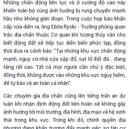
Những chấn động liên tục và ở cường độ cao này
thương mại
Tìm hiểu biển, đảo Việt
khiến toàn bộ vùng ảnh hưởng bị rung chuyển mạnh
Nam
hầu như không gián đoạn. Trong cuộc họp báo khẩn
cấp vừa diễn ra, ông Ebita Ryoki - Trưởng phòng quan
trắc địa chấn thuộc Cơ quan khí tượng thủy văn cho
biết động đất sẽ tiếp tục diễn biến phức tạp, đồng
thời đưa ra cảnh báo: “Tại những khu vực chấn động
mạnh, nguy cơ nhà cửa sập đổ, sạt lở đất đá... đang
tăng rất cao. Tất cả mọi người cần chú ý đặc biệt,
đồng thời, không được vào những khu vực nguy hiểm,
Xã hội
Khoa học & Công nghệ
để tự bảo vệ an toàn cá nhân”.
Tin Đời sống & Xã hội
Tin Khoa học & Công nghệ
360 độ Sức khỏe
Kết nối công nghệ
Các chuyên gia địa chấn cũng lên tiếng trấn an dư
Chuyển đổi Xanh
Sống chung với biến đổi
luận khi nhận định động đất liên hoàn sẽ không gây
Tài nguyên và Môi trường
khí hậu
ảnh hưởng tới môi trường, địa hình, địa mạo và hệ sinh
Chuyên gia của bạn
thái trong khu vực. Trong khi đó, chính quyền địa
Xã hội chuyển động
phương đang khẩn trương đẩy mạnh việc sơ tán cư
Bước chân đến trường