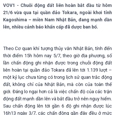
Thời sự 12h
VOV1 - Chuỗi động đất liên hoàn bắt đầu từ hôm
Thời sự 18h
21/6 vừa qua tại quần đảo Tokara, ngoài khơi tỉnh
Thời sự 21h30
Bản tin
Kagoshima – miền Nam Nhật Bản, đang mạnh dần
Chuyên mục
lên, nhiều cảnh báo khẩn cấp đã dược ban bố.
Theo dòng Thời sự
Theo Cơ quan khí tượng thủy văn Nhật Bản, tính đến
thời điểm 15h hôm nay 5/7, theo giờ địa phương, số
lần chấn động ghi nhận được trong chuỗi động đất
liên hoàn tại quần đảo Tokara đã lên tới 1.139 lượt –
một kỷ lục chưa từng có trong lịch sử quan trắc động
đất, không chỉ của Nhật Bản, mà còn của toàn thế
Chính trị
Thế giới
giới. Đáng lo ngại hơn cả là việc chấn độ của các trận
Tin Chính trị
Tin thế giới
động đất mạnh dần lên và bắt đầu trở nên nguy hiểm.
Chính phủ với người dân
Vấn đề quốc tế
Sau chấn động lên tới gần 6 độ ghi nhận được lúc
Quốc hội với cử tri
Hồ sơ sự kiện quốc tế
16h13 ngày 3/7, các chấn động gần đây đều ở mức