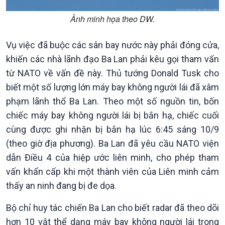
Đảng trong cuộc sống
Biên cương - Một dải vững
Nhận diện sự thật
bền
Ảnh minh họa theo DW.
Pháp luật và đời sống
Vụ việc đã buộc các sân bay nước này phải đóng cửa,
khiến các nhà lãnh đạo Ba Lan phải kêu gọi tham vấn
từ NATO về vấn đề này. Thủ tướng Donald Tusk cho
biết một số lượng lớn máy bay không người lái đã xâm
phạm lãnh thổ Ba Lan. Theo một số nguồn tin, bốn
chiếc máy bay không người lái bị bắn hạ, chiếc cuối
cùng được ghi nhận bị bắn hạ lúc 6:45 sáng 10/9
Kinh tế
Nông nghiệp & Biển đảo
(theo giờ địa phương). Ba Lan đã yêu cầu NATO viện
Tin Kinh tế
Tin Nông nghiệp & Biển
dẫn Điều 4 của hiệp ước liên minh, cho phép tham
Trước giờ mở cửa
đảo
vấn khẩn cấp khi một thành viên của Liên minh cảm
Dòng chảy Kinh tế
Mùa vàng
Sức sống hàng Việt
Biển đảo Việt Nam
thấy an ninh đang bị đe dọa.
Khởi nghiệp
Tâm tình biên giới và hải
Bộ chỉ huy tác chiến Ba Lan cho biết radar đã theo dõi
Tuyên chiến với gian lận
đảo
thương mại
Tìm hiểu biển, đảo Việt
hơn 10 vật thể dạng máy bay không người lái trong