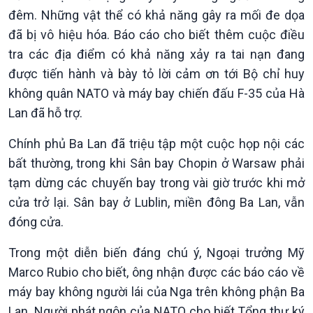
Nam
đêm. Những vật thể có khả năng gây ra mối đe dọa
đã bị vô hiệu hóa. Báo cáo cho biết thêm cuộc điều
tra các địa điểm có khả năng xảy ra tai nạn đang
được tiến hành và bày tỏ lời cảm ơn tới Bộ chỉ huy
không quân NATO và máy bay chiến đấu F-35 của Hà
Lan đã hỗ trợ.
Chính phủ Ba Lan đã triệu tập một cuộc họp nội các
Xã hội
Khoa học & Công nghệ
bất thường, trong khi Sân bay Chopin ở Warsaw phải
Tin Đời sống & Xã hội
Tin Khoa học & Công nghệ
tạm dừng các chuyến bay trong vài giờ trước khi mở
360 độ Sức khỏe
Kết nối công nghệ
cửa trở lại. Sân bay ở Lublin, miền đông Ba Lan, vẫn
Chuyển đổi Xanh
Sống chung với biến đổi
đóng cửa.
Tài nguyên và Môi trường
khí hậu
Chuyên gia của bạn
Trong một diễn biến đáng chú ý, Ngoại trưởng Mỹ
Xã hội chuyển động
Marco Rubio cho biết, ông nhận được các báo cáo về
Bước chân đến trường
máy bay không người lái của Nga trên không phận Ba
Lan. Người phát ngôn của NATO cho biết Tổng thư ký