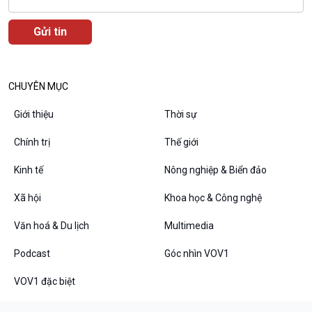
Podcast
Góc nhìn VOV1
Bình luận
10 phút Sự kiện - Luận bàn
Câu chuyện thời sự
CHUYÊN MỤC
Dòng chảy sự kiện
Đối thoại
Giới thiệu
Thời sự
Diễn đàn chủ nhật
Chính trị
Thế giới
Chuyện đêm
Kinh tế
Nông nghiệp & Biển đảo
Xã hội
Khoa học & Công nghệ
Văn hoá & Du lịch
Multimedia
Podcast
Góc nhìn VOV1
VOV1 đặc biệt
VOV1 đặc biệt