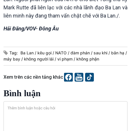
Mark Rutte đã liên lạc với các nhà lãnh đạo Ba Lan và
liên minh này đang tham vấn chặt chẽ với Ba Lan./.
Hải Đăng/VOV- Đông Âu
Văn hoá & Du lịch
Multimedia
Tag:
Ba Lan
kêu gọi
NATO
đàm phán
sau khi
bắn hạ
Tin Văn hoá & Du lịch
Ảnh
máy bay
không người lái
vi phạm
không phận
Chát với người nổi tiếng
Video
Câu chuyện Thể thao
Infographic
Xem trên các nền tảng khác
E-Magazine
Bình luận