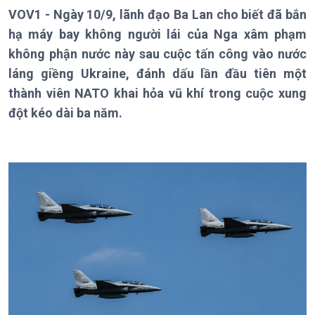
Thời sự 18h
VOV1 - Ngày 10/9, lãnh đạo Ba Lan cho biết đã bắn
Thời sự 21h30
hạ máy bay không người lái của Nga xâm phạm
Bản tin
không phận nước này sau cuộc tấn công vào nước
Chuyên mục
láng giềng Ukraine, đánh dấu lần đầu tiên một
Theo dòng Thời sự
thành viên NATO khai hỏa vũ khí trong cuộc xung
đột kéo dài ba năm.
Chính trị
Thế giới
Tin Chính trị
Tin thế giới
Chính phủ với người dân
Vấn đề quốc tế
Quốc hội với cử tri
Hồ sơ sự kiện quốc tế
Xây dựng đảng
Thế giới & Việt Nam