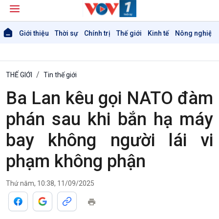
Giới thiệu
Thời sự
Chính trị
Thế giới
Kinh tế
Nông nghiệp 
THẾ GIỚI
Tin thế giới
Ba Lan kêu gọi NATO đàm
phán sau khi bắn hạ máy
bay không người lái vi
phạm không phận
Thứ năm, 10:38, 11/09/2025
Giới thiệu
Thời sự
Thời sự 6h
Thời sự 12h