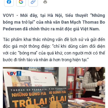
VOV1 - Mới đây, tại Hà Nội, tiểu thuyết “Những
bóng ma trở lại” của nhà văn Đan Mạch Thomas Bo
Pedersen đã chính thức ra mắt độc giả Việt Nam.
Giới thiệu
Thời sự
Tác phẩm khai thác những vấn đề lịch sử và gửi đến
Thời sự 6h
độc giả một thông điệp: “chỉ khi dũng cảm đối diện
Thời sự 12h
với các “bóng ma” của quá khứ, con người mới có thể
Thời sự 18h
Thời sự 21h30
bước đi tỉnh táo và nhân ái hơn trong hiện tại.”
Bản tin
Chuyên mục
Theo dòng Thời sự