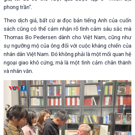
phong trần".
Theo dịch giả, bất cứ ai đọc bản tiếng Anh của cuốn
sách cũng có thể cảm nhận rõ tình cảm sâu sắc mà
Thomas Bo Pedersen dành cho Việt Nam, cũng như
sự ngưỡng mộ của ông đối với cuộc kháng chiến của
nhân dân Việt Nam. Đó không phải là một mối quan hệ
ngoại giao khô cứng, mà là một tình cảm chân thành
và nhân văn.
Văn hoá & Du lịch
Multimedia
Tin Văn hoá & Du lịch
Ảnh
Chát với người nổi tiếng
Video
Câu chuyện Thể thao
Infographic
E-Magazine