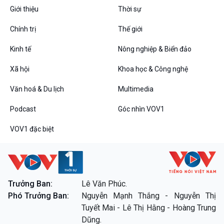
Giới thiệu
Thời sự
Chính trị
Thế giới
VOV1 đặc biệt
Thanh âm ký sự
Kinh tế
Nông nghiệp & Biển đảo
Chân dung cuộc sống
Xã hội
Khoa học & Công nghệ
Các chương trình đặc biệt
Văn hoá & Du lịch
Multimedia
Podcast
Góc nhìn VOV1
VOV1 đặc biệt
Trưởng Ban:
Lê Văn Phúc.
Phó Trưởng Ban:
Nguyễn Mạnh Thắng - Nguyễn Thị
Tuyết Mai - Lê Thị Hằng - Hoàng Trung
Dũng.