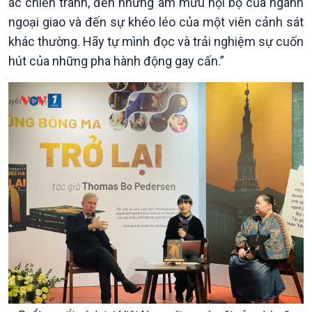
ác chiến tranh, đến những âm mưu nội bộ của ngành
Tin Kinh tế
Tin Nông nghiệp & Biển
ngoại giao và đến sự khéo léo của một viên cảnh sát
Trước giờ mở cửa
đảo
khác thường. Hãy tự mình đọc và trải nghiệm sự cuốn
Dòng chảy Kinh tế
Mùa vàng
Sức sống hàng Việt
Biển đảo Việt Nam
hút của những pha hành động gay cấn.”
Khởi nghiệp
Tâm tình biên giới và hải
Tuyên chiến với gian lận
đảo
thương mại
Tìm hiểu biển, đảo Việt
Nam