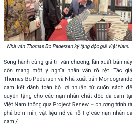
Nhà văn Thomas Bo Pedersen ký tặng độc giả Việt Nam.
Song hành cùng giá trị văn chương, lần xuất bản này
còn mang một ý nghĩa nhân văn rõ rệt. Tác giả
Thomas Bo Pedersen và Nhà xuất bản Mondogrande
cam kết dành toàn bộ lợi nhuận từ cuốn sách để
quyên tặng cho các nạn nhân chất độc da cam tại
Việt Nam thông qua Project Renew – chương trình rà
phá bom mìn, vật liệu nổ và hỗ trợ các nạn nhân da
Podcast
Góc nhìn VOV1
cam./.
Bình luận
10 phút Sự kiện - Luận bàn