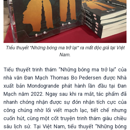
Tiểu thuyết "Những bóng ma trở lại" ra mắt độc giả tại Việt
Nam.
Tiểu thuyết trinh thám “Những bóng ma trở lại” của
nhà văn Đan Mạch Thomas Bo Pedersen được Nhà
Chính trị
Thế giới
xuất bản Mondogrande phát hành lần đầu tại Đan
Tin Chính trị
Tin thế giới
Mạch năm 2022. Ngay sau khi ra mắt, tác phẩm đã
Chính phủ với người dân
Vấn đề quốc tế
nhanh chóng nhận được sự đón nhận tích cực của
Quốc hội với cử tri
Hồ sơ sự kiện quốc tế
công chúng nhờ lối viết mạch lạc, tiết chế nhưng
Xây dựng đảng
Thế giới & Việt Nam
cuốn hút, cùng một cốt truyện trinh thám giàu chiều
Đảng trong cuộc sống
Biên cương - Một dải vững
sâu lịch sử. Tại Việt Nam, tiểu thuyết “Những bóng
Nhận diện sự thật
bền