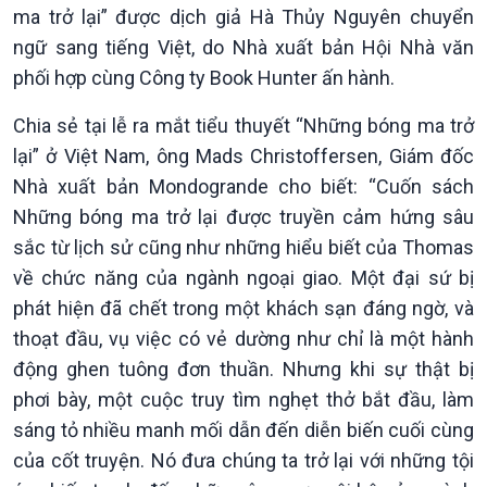
Pháp luật và đời sống
ma trở lại” được dịch giả Hà Thủy Nguyên chuyển
ngữ sang tiếng Việt, do Nhà xuất bản Hội Nhà văn
phối hợp cùng Công ty Book Hunter ấn hành.
Chia sẻ tại lễ ra mắt tiểu thuyết “Những bóng ma trở
lại” ở Việt Nam, ông Mads Christoffersen, Giám đốc
Nhà xuất bản Mondogrande cho biết: “Cuốn sách
Những bóng ma trở lại được truyền cảm hứng sâu
sắc từ lịch sử cũng như những hiểu biết của Thomas
về chức năng của ngành ngoại giao. Một đại sứ bị
phát hiện đã chết trong một khách sạn đáng ngờ, và
thoạt đầu, vụ việc có vẻ dường như chỉ là một hành
động ghen tuông đơn thuần. Nhưng khi sự thật bị
phơi bày, một cuộc truy tìm nghẹt thở bắt đầu, làm
sáng tỏ nhiều manh mối dẫn đến diễn biến cuối cùng
của cốt truyện. Nó đưa chúng ta trở lại với những tội
Kinh tế
Nông nghiệp & Biển đảo