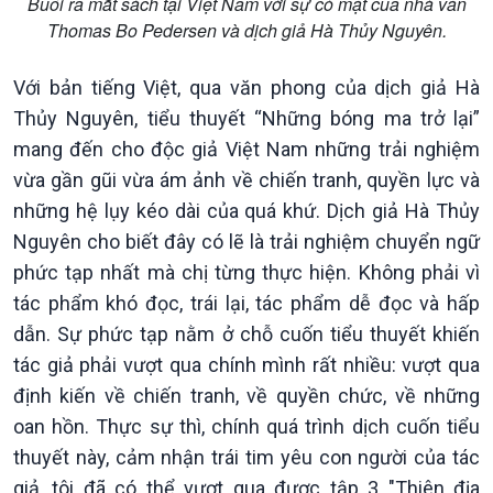
Buổi ra mắt sách tại Việt Nam với sự có mặt của nhà văn
Thomas Bo Pedersen và dịch giả Hà Thủy Nguyên.
Với bản tiếng Việt, qua văn phong của dịch giả Hà
Thủy Nguyên, tiểu thuyết “Những bóng ma trở lại”
mang đến cho độc giả Việt Nam những trải nghiệm
Xã hội
Khoa học & Công nghệ
vừa gần gũi vừa ám ảnh về chiến tranh, quyền lực và
Tin Đời sống & Xã hội
Tin Khoa học & Công nghệ
những hệ lụy kéo dài của quá khứ. Dịch giả Hà Thủy
360 độ Sức khỏe
Kết nối công nghệ
Nguyên cho biết đây có lẽ là trải nghiệm chuyển ngữ
Chuyển đổi Xanh
Sống chung với biến đổi
phức tạp nhất mà chị từng thực hiện. Không phải vì
Tài nguyên và Môi trường
khí hậu
tác phẩm khó đọc, trái lại, tác phẩm dễ đọc và hấp
Chuyên gia của bạn
dẫn. Sự phức tạp nằm ở chỗ cuốn tiểu thuyết khiến
Xã hội chuyển động
Bước chân đến trường
tác giả phải vượt qua chính mình rất nhiều: vượt qua
định kiến về chiến tranh, về quyền chức, về những
oan hồn. Thực sự thì, chính quá trình dịch cuốn tiểu
thuyết này, cảm nhận trái tim yêu con người của tác
giả, tôi đã có thể vượt qua được tập 3 "Thiên địa