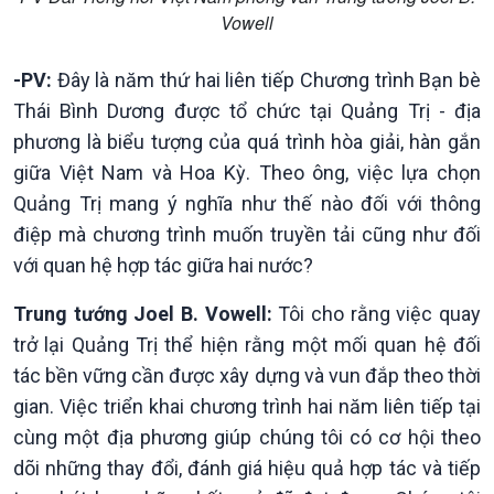
Vowell
-PV:
Đây là năm thứ hai liên tiếp Chương trình Bạn bè
Thái Bình Dương được tổ chức tại Quảng Trị - địa
Kinh tế
Nông nghiệp & Biển đảo
phương là biểu tượng của quá trình hòa giải, hàn gắn
Tin Kinh tế
Tin Nông nghiệp & Biển
giữa Việt Nam và Hoa Kỳ. Theo ông, việc lựa chọn
Trước giờ mở cửa
đảo
Quảng Trị mang ý nghĩa như thế nào đối với thông
Dòng chảy Kinh tế
Mùa vàng
Sức sống hàng Việt
Biển đảo Việt Nam
điệp mà chương trình muốn truyền tải cũng như đối
Khởi nghiệp
Tâm tình biên giới và hải
với quan hệ hợp tác giữa hai nước?
Tuyên chiến với gian lận
đảo
thương mại
Tìm hiểu biển, đảo Việt
Trung tướng Joel B. Vowell:
Tôi cho rằng việc quay
Nam
trở lại Quảng Trị thể hiện rằng một mối quan hệ đối
tác bền vững cần được xây dựng và vun đắp theo thời
gian. Việc triển khai chương trình hai năm liên tiếp tại
cùng một địa phương giúp chúng tôi có cơ hội theo
dõi những thay đổi, đánh giá hiệu quả hợp tác và tiếp