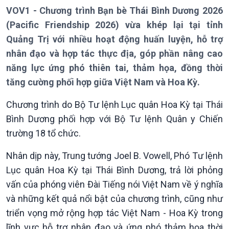
VOV1 - Chương trình Bạn bè Thái Bình Dương 2026
(Pacific Friendship 2026) vừa khép lại tại tỉnh
Quảng Trị với nhiều hoạt động huấn luyện, hỗ trợ
nhân đạo và hợp tác thực địa, góp phần nâng cao
năng lực ứng phó thiên tai, thảm họa, đồng thời
tăng cường phối hợp giữa Việt Nam và Hoa Kỳ.
Chương trình do Bộ Tư lệnh Lục quân Hoa Kỳ tại Thái
Bình Dương phối hợp với Bộ Tư lệnh Quân y Chiến
trường 18 tổ chức.
Nhân dịp này, Trung tướng Joel B. Vowell, Phó Tư lệnh
Lục quân Hoa Kỳ tại Thái Bình Dương, trả lời phỏng
Giới thiệu
Thời sự
vấn của phóng viên Đài Tiếng nói Việt Nam về ý nghĩa
Thời sự 6h
và những kết quả nổi bật của chương trình, cũng như
Thời sự 12h
Thời sự 18h
triển vọng mở rộng hợp tác Việt Nam - Hoa Kỳ trong
Thời sự 21h30
lĩnh vực hỗ trợ nhân đạo và ứng phó thảm họa thời