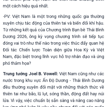
một cách hiệu quả nhất.
-PV: Việt Nam là một trong những quốc gia thường
xuyên chịu tác động của thiên tai và biến đổi khí hậu.
Từ những kết quả của Chương trình Bạn bè Thái Bình
Dương 2026, ông kỳ vọng chương trình sẽ tiếp tục
đóng vai trò như thế nào trong việc thúc đẩy quan hệ
Đối tác Chiến lược Toàn diện giữa Hoa Kỳ và Việt
Nam, đặc biệt trong lĩnh vực hỗ trợ nhân đạo và ứng
phó thảm họa?
Trung tướng Joel B. Vowell:
Việt Nam cũng như các
nước trong khu vực Ấn Độ Dương - Thái Bình Dương
Văn hoá & Du lịch
Multimedia
đều thường xuyên đối mặt với những thách thức về
Tin Văn hoá & Du lịch
Ảnh
thiên tai như bão, lũ lụt, sóng thần, động đất hay núi
Chát với người nổi tiếng
Video
lửa. Vì vậy, việc chuẩn bị sẵn sàng và nâng cao năng
Câu chuyện Thể thao
Infographic