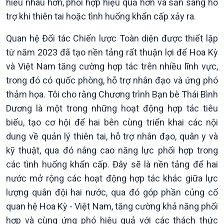
hiểu nhau hơn, phối hợp hiệu quả hơn và sẵn sàng hỗ
trợ khi thiên tai hoặc tình huống khẩn cấp xảy ra.
Quan hệ Đối tác Chiến lược Toàn diện được thiết lập
từ năm 2023 đã tạo nền tảng rất thuận lợi để Hoa Kỳ
và Việt Nam tăng cường hợp tác trên nhiều lĩnh vực,
trong đó có quốc phòng, hỗ trợ nhân đạo và ứng phó
Podcast
Góc nhìn VOV1
thảm họa. Tôi cho rằng Chương trình Bạn bè Thái Bình
Bình luận
Dương là một trong những hoạt động hợp tác tiêu
10 phút Sự kiện - Luận bàn
biểu, tạo cơ hội để hai bên cùng triển khai các nội
Câu chuyện thời sự
Dòng chảy sự kiện
dung về quản lý thiên tai, hỗ trợ nhân đạo, quân y và
Đối thoại
kỹ thuật, qua đó nâng cao năng lực phối hợp trong
Diễn đàn chủ nhật
các tình huống khẩn cấp. Đây sẽ là nền tảng để hai
Chuyện đêm
nước mở rộng các hoạt động hợp tác khác giữa lực
lượng quân đội hai nước, qua đó góp phần củng cố
quan hệ Hoa Kỳ - Việt Nam, tăng cường khả năng phối
hợp và cùng ứng phó hiệu quả với các thách thức