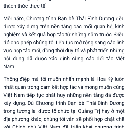
thách thức thực tế.
Xã hội
Khoa học & Công nghệ
Tin Đời sống & Xã hội
Tin Khoa học & Công nghệ
Mỗi năm, Chương trình Bạn bè Thái Bình Dương đều
360 độ Sức khỏe
Kết nối công nghệ
được xây dựng trên nền tảng các mối quan hệ, kinh
Chuyển đổi Xanh
Sống chung với biến đổi
nghiệm và kết quả hợp tác từ những năm trước. Điều
Tài nguyên và Môi trường
khí hậu
Chuyên gia của bạn
đó cho phép chúng tôi tiếp tục mở rộng sang các lĩnh
Xã hội chuyển động
vực hợp tác mới, đồng thời duy trì và phát triển những
Bước chân đến trường
nội dung đã được xác định cùng các đối tác Việt
Nam.
Thông điệp mà tôi muốn nhấn mạnh là Hoa Kỳ luôn
nhất quán trong cam kết hợp tác và mong muốn cùng
Việt Nam tiếp tục phát huy những nền tảng đã được
xây dựng. Dù Chương trình Bạn bè Thái Bình Dương
trong tương lai được tổ chức tại Quảng Trị hay ở một
địa phương khác, chúng tôi vẫn sẽ phối hợp chặt chẽ
với Chính phủ Việt Nam để triển khai chương trình