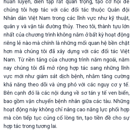
huấn luyện, diễn tập rất quan trọng, tạo cơ hội để
chúng tôi hợp tác với các đối tác thuộc Quân đội
Nhân dân Việt Nam trong các lĩnh vực như kỹ thuật,
quân y và vận tải đường thủy. Theo tôi, thành tựu lớn
nhất của chương trình không nằm ở bất kỳ hoạt động
riêng lẻ nào mà chính là những mối quan hệ bền chặt
hơn mà chúng tôi đã xây dựng với các đối tác Việt
Nam. Từ nền tảng của chương trình năm ngoái, năm
Chính trị
Thế giới
nay chúng tôi đã mở rộng hợp tác sang những lĩnh
Tin Chính trị
Tin thế giới
vực mới như giám sát dịch bệnh, nhằm tăng cường
Chính phủ với người dân
Vấn đề quốc tế
khả năng theo dõi và ứng phó với các nguy cơ y tế.
Quốc hội với cử tri
Hồ sơ sự kiện quốc tế
Bên cạnh đó là các nội dung về sơ tán y tế ven biển,
Xây dựng đảng
Thế giới & Việt Nam
bao gồm vận chuyển bệnh nhân giữa các tàu. Những
Đảng trong cuộc sống
Biên cương - Một dải vững
hoạt động này không chỉ nâng cao năng lực phối hợp
Nhận diện sự thật
bền
Pháp luật và đời sống
mà còn tiếp tục củng cố lòng tin, tạo tiền đề cho sự
hợp tác trong tương lai.