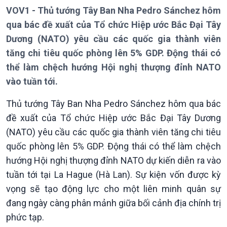
VOV1 - Thủ tướng Tây Ban Nha Pedro Sánchez hôm
qua bác đề xuất của Tổ chức Hiệp ước Bắc Đại Tây
Dương (NATO) yêu cầu các quốc gia thành viên
Giới thiệu
Thời sự
tăng chi tiêu quốc phòng lên 5% GDP. Động thái có
Thời sự 6h
thể làm chệch hướng Hội nghị thượng đỉnh NATO
Thời sự 12h
vào tuần tới.
Thời sự 18h
Thời sự 21h30
Thủ tướng Tây Ban Nha Pedro Sánchez hôm qua bác
Bản tin
đề xuất của Tổ chức Hiệp ước Bắc Đại Tây Dương
Chuyên mục
(NATO) yêu cầu các quốc gia thành viên tăng chi tiêu
Theo dòng Thời sự
quốc phòng lên 5% GDP. Động thái có thể làm chệch
hướng Hội nghị thượng đỉnh NATO dự kiến diễn ra vào
tuần tới tại La Hague (Hà Lan). Sự kiện vốn được kỳ
vọng sẽ tạo động lực cho một liên minh quân sự
đang ngày càng phân mảnh giữa bối cảnh địa chính trị
phức tạp.