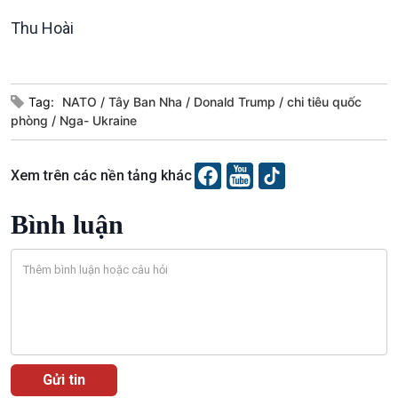
Thu Hoài
Podcast
Góc nhìn VOV1
Tag:
NATO
Tây Ban Nha
Donald Trump
chi tiêu quốc
Bình luận
phòng
Nga- Ukraine
10 phút Sự kiện - Luận bàn
Câu chuyện thời sự
Dòng chảy sự kiện
Xem trên các nền tảng khác
Đối thoại
Diễn đàn chủ nhật
Bình luận
Chuyện đêm