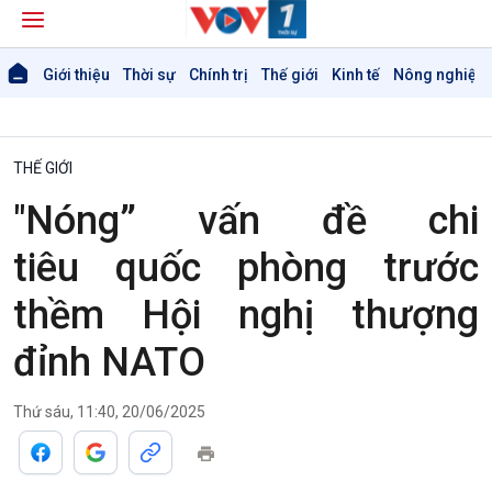
Giới thiệu
Thời sự
Chính trị
Thế giới
Kinh tế
Nông nghiệp 
THẾ GIỚI
"Nóng” vấn đề chi
tiêu quốc phòng trước
thềm Hội nghị thượng
đỉnh NATO
Thứ sáu, 11:40, 20/06/2025