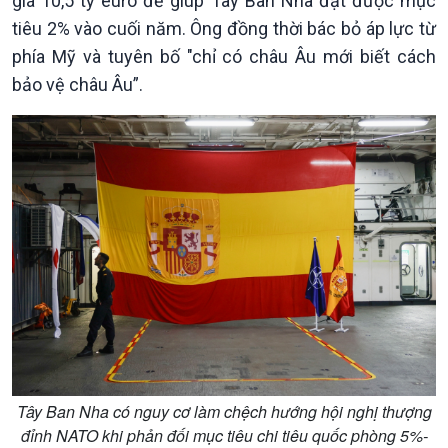
giá 10,5 tỷ euro để giúp Tây Ban Nha đạt được mục
tiêu 2% vào cuối năm. Ông đồng thời bác bỏ áp lực từ
phía Mỹ và tuyên bố "chỉ có châu Âu mới biết cách
bảo vệ châu Âu”.
Kinh tế
Nông nghiệp & Biển đảo
Tin Kinh tế
Tin Nông nghiệp & Biển
Trước giờ mở cửa
đảo
Dòng chảy Kinh tế
Mùa vàng
Sức sống hàng Việt
Biển đảo Việt Nam
Tây Ban Nha có nguy cơ làm chệch hướng hội nghị thượng
Khởi nghiệp
Tâm tình biên giới và hải
đỉnh NATO khi phản đối mục tiêu chi tiêu quốc phòng 5%-
Tuyên chiến với gian lận
đảo