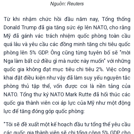
Nguồn: Reuters
thương mại
Tìm hiểu biển, đảo Việt
Nam
Từ khi nhậm chức hồi đầu năm nay, Tổng thống
Donald Trump đã gia tăng sức ép lên NATO, cho rằng
Mỹ đã gánh vác trách nhiệm quốc phòng toàn cầu
quá lâu và yêu cầu các đồng minh tăng chi tiêu quốc
phòng lên 5% GDP. Ông cũng từng tuyên bố sẽ "mời
Nga làm bất cứ điều gì mà nước này muốn" với những
quốc gia không đạt mục tiêu chi tiêu 2%. Việc công
khai đặt điều kiện như vậy đã làm suy yếu nguyên tắc
phòng thủ tập thể, vốn được coi là nền tảng của
NATO. Tổng thư ký NATO Mark Rutte đã hối thúc các
quốc gia thành viên coi áp lực của Mỹ như một động
lực để tăng đóng góp quốc phòng:
"Tôi sẽ đề xuất một kế hoạch đầu tư tổng thể yêu cầu
Xã hội
Khoa học & Công nghệ
các quốc gia thành viên sẽ chi tổng cộng 5% GDP cho
Tin Đời sống & Xã hội
Tin Khoa học & Công nghệ