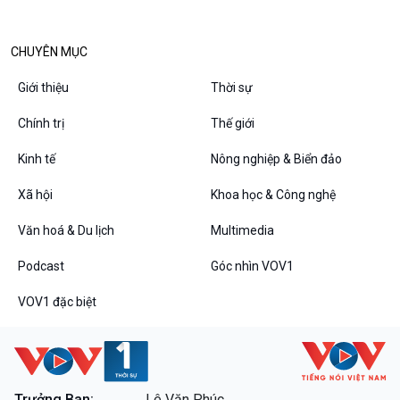
CHUYÊN MỤC
Giới thiệu
Thời sự
Chính trị
Thế giới
Kinh tế
Nông nghiệp & Biển đảo
VOV1 đặc biệt
Xã hội
Khoa học & Công nghệ
Thanh âm ký sự
Chân dung cuộc sống
Văn hoá & Du lịch
Multimedia
Các chương trình đặc biệt
Podcast
Góc nhìn VOV1
VOV1 đặc biệt
Trưởng Ban:
Lê Văn Phúc.