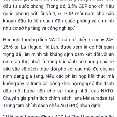
đầu tư quốc phòng. Trong đó, 3,5% GDP cho chi tiêu
360 độ Sức khỏe
Kết nối công nghệ
Chuyển đổi Xanh
Sống chung với biến đổi
quốc phòng cốt lõi và 1,5% GDP mỗi năm cho các
Tài nguyên và Môi trường
khí hậu
khoản đầu tư liên quan đến quốc phòng và an ninh
Chuyên gia của bạn
như cơ sở hạ tầng và công nghiệp."
Xã hội chuyển động
Bước chân đến trường
Hội nghị thượng đỉnh NATO sắp tới, diễn ra ngày 24–
25/6 tại La Hague, Hà Lan, được xem là cơ hội quan
trọng để liên minh tái khẳng định cam kết đối với an
ninh tập thể, nhất là trong bối cảnh có những chia rẽ
sâu sắc về cách thức đối phó với các mối đe dọa an
ninh đang gia tăng. Nếu các phiên họp kết thúc mà
không xảy ra tranh cãi công khai, hội nghị có thể đánh
dấu một bước tiến cho sự thống nhất của NATO.
Chuyên gia phân tích chính sách Iana Maisuradze tại
Trung tâm chính sách châu Âu (EPC) nhận định:
" Hội nghị thượng đỉnh NATO tại The Hague vào tuần