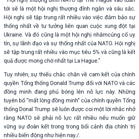
tới sẽ là một hội nghị thượng đỉnh ngắn và sâu sắc.
Hội nghị sẽ tập trung rất nhiều vào việc đảm bảo sự
Văn hoá & Du lịch
Multimedia
thống nhất về tư tưởng liên quan cuộc xung đột tại
Tin Văn hoá & Du lịch
Ảnh
Ukraine. Và đó cũng là một hội nghị nhằmcủng cố uy
Chát với người nổi tiếng
Video
tín, sự lãnh đạo và sự thống nhất của NATO. Hội nghị
Câu chuyện Thể thao
Infographic
sẽ tập trung rất nhiều vào mục tiêu 5% và cũng là kết
E-Magazine
quả được mong chờ nhất tại La Hague."
Tuy nhiên, sự thiếu chắc chắn về cam kết của chính
quyền Tổng thống Donald Trump đối với NATO và các
đồng minh đang phủ bóng lên nỗ lực này. Những
tuyên bố “mất lòng đồng minh” của chính quyền Tổng
thống Donal Trump sẽ luôn được coi một lời nhắc nhở
rằng NATO sẽ phải nỗ lực rất nhiều nếu muốn giữ
vững sự đoàn kết trong trong bối cảnh địa chính trị
nhiều biến động như hiện nay./.