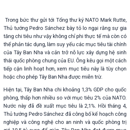
Trong bức thư gửi tới Tổng thư ký NATO Mark Rutte,
Thủ tướng Pedro Sánchez bày tỏ lo ngại rằng sự gia
tăng chi tiêu như vậy không chỉ phi thực tế mà còn có
thể phản tác dụng, làm suy yếu các mục tiêu tài chính
của Tây Ban Nha và cản trở nỗ lực xây dựng hệ sinh
Chính trị
Thế giới
thái quốc phòng chung của EU. Ông kêu gọi một cách
Tin Chính trị
Tin thế giới
tiếp cận linh hoạt hơn, xem mục tiêu này là tùy chọn
Chính phủ với người dân
Vấn đề quốc tế
hoặc cho phép Tây Ban Nha được miễn trừ.
Quốc hội với cử tri
Hồ sơ sự kiện quốc tế
Xây dựng đảng
Thế giới & Việt Nam
Hiện tại, Tây Ban Nha chi khoảng 1,3% GDP cho quốc
Đảng trong cuộc sống
Biên cương - Một dải vững
phòng, thấp hơn nhiều so với mục tiêu 2% của NATO.
Nhận diện sự thật
bền
Nước này đã đề xuất mục tiêu là 2,1%. Hồi tháng 4,
Pháp luật và đời sống
Thủ tướng Pedro Sánchez đã công bố kế hoạch công
nghiệp và công nghệ cho an ninh và quốc phòng trị