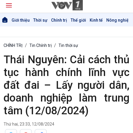
Giới thiệu
Thời sự
Chính trị
Thế giới
Kinh tế
Nông nghiệp 
CHÍNH TRỊ
Tin Chính trị
Tin thời sự
Thái Nguyên: Cải cách thủ
tục hành chính lĩnh vực
Giới thiệu
Thời sự
đất đai – Lấy người dân,
Thời sự 6h
Thời sự 12h
doanh nghiệp làm trung
Thời sự 18h
Thời sự 21h30
tâm (12/08/2024)
Bản tin
Chuyên mục
Thứ hai, 23:33, 12/08/2024
Theo dòng Thời sự