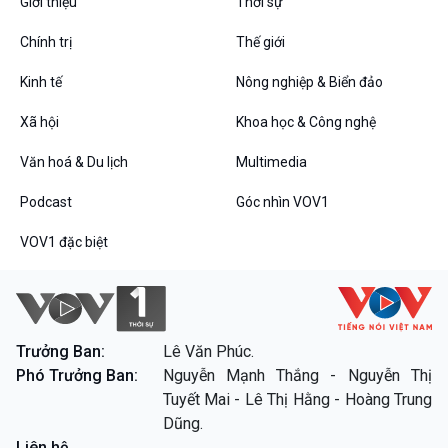
Giới thiệu
Thời sự
Chát với người nổi tiếng
Video
Câu chuyện Thể thao
Infographic
Chính trị
Thế giới
E-Magazine
Kinh tế
Nông nghiệp & Biển đảo
Xã hội
Khoa học & Công nghệ
Podcast
Góc nhìn VOV1
Văn hoá & Du lịch
Multimedia
Bình luận
10 phút Sự kiện - Luận bàn
Podcast
Góc nhìn VOV1
Câu chuyện thời sự
Dòng chảy sự kiện
VOV1 đặc biệt
Đối thoại
Diễn đàn chủ nhật
Chuyện đêm
Trưởng Ban:
Lê Văn Phúc.
Phó Trưởng Ban:
Nguyễn Mạnh Thắng - Nguyễn Thị
VOV1 đặc biệt
Tuyết Mai - Lê Thị Hằng - Hoàng Trung
Thanh âm ký sự
Dũng.
Chân dung cuộc sống
Liên hệ