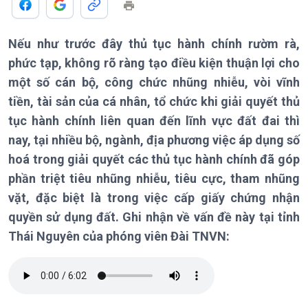
Chính trị
Thế giới
Nếu như trước đây thủ tục hành chính rườm rà,
Tin Chính trị
Tin thế giới
phức tạp, không rõ ràng tạo điều kiện thuận lợi cho
Chính phủ với người dân
Vấn đề quốc tế
một số cán bộ, công chức nhũng nhiễu, vòi vĩnh
Quốc hội với cử tri
Hồ sơ sự kiện quốc tế
tiền, tài sản của cá nhân, tổ chức khi giải quyết thủ
Xây dựng đảng
Thế giới & Việt Nam
tục hành chính liên quan đến lĩnh vực đất đai thì
Đảng trong cuộc sống
Biên cương - Một dải vững
nay, tại nhiều bộ, ngành, địa phương việc áp dụng số
Nhận diện sự thật
bền
hoá trong giải quyết các thủ tục hành chính đã góp
Pháp luật và đời sống
phần triệt tiêu nhũng nhiễu, tiêu cực, tham nhũng
vặt, đặc biệt là trong việc cấp giấy chứng nhận
quyền sử dụng đất. Ghi nhận về vấn đề này tại tỉnh
Kinh tế
Nông nghiệp & Biển đảo
Thái Nguyên của phóng viên Đài TNVN:
Tin Kinh tế
Tin Nông nghiệp & Biển
Trước giờ mở cửa
đảo
Dòng chảy Kinh tế
Mùa vàng
Sức sống hàng Việt
Biển đảo Việt Nam
Khởi nghiệp
Tâm tình biên giới và hải