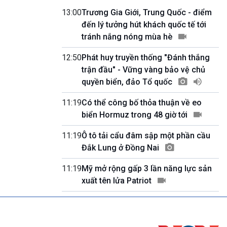
Quảng cáo
13:00
Trương Gia Giới, Trung Quốc - điểm
0h00-4h00
đến lý tưởng hút khách quốc tế tới
Nhập hệ VOV3
tránh nắng nóng mùa hè
10h00-10h05
Bản tin thời sự
12:50
Phát huy truyền thống "Đánh thắng
10h05-10h10
trận đầu" - Vững vàng bảo vệ chủ
Quảng cáo
quyền biển, đảo Tổ quốc
10h10-10h25
Dân tộc và phát triển
11:19
Có thể công bố thỏa thuận về eo
10h25-10h30
Quảng cáo
biển Hormuz trong 48 giờ tới
10h30-11h00
Vì an ninh Tổ quốc
11:19
Ô tô tải cẩu đâm sập một phần cầu
11h00-11h05
Đắk Lung ở Đồng Nai
Bản tin thể thao
11h05-11h10
11:19
Mỹ mở rộng gấp 3 lần năng lực sản
Quảng cáo
xuất tên lửa Patriot
11h10-11h25
Xã hội chuyển động
11h25-11h30
Chương trình đệm