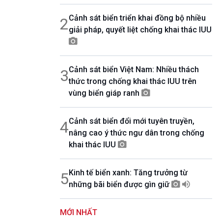
08h30-06h35
Cảnh sát biển triển khai đồng bộ nhiều
2
Bản tin văn hóa xã hội
giải pháp, quyết liệt chống khai thác IUU
08h35-08h40
Quảng cáo
08h40-08h50
10 phút sự kiện luận bàn
Cảnh sát biển Việt Nam: Nhiều thách
3
08h50-08h55
thức trong chống khai thác IUU trên
Quảng cáo
vùng biển giáp ranh
08h55-09h00
Chương trình đệm
09h00-09h15
Cảnh sát biển đổi mới tuyên truyền,
4
Bản tin Thời sự
nâng cao ý thức ngư dân trong chống
09h15-09h30
Dòng chảy kinh tế
khai thác IUU
09h30-09h35
Bản tin pháp luật
Kinh tế biển xanh: Tăng trưởng từ
5
09h35-09h40
những bãi biển được gìn giữ
Quảng cáo
09h40-09h55
Chính phủ với người dân
MỚI NHẤT
09h55-10h00