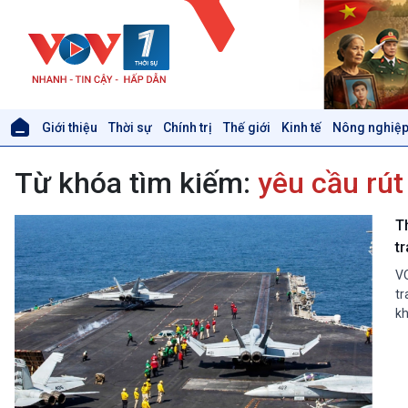
Giới thiệu
Thời sự
Chính trị
Thế giới
Kinh tế
Nông nghiệp
Giới thiệu
Thời sự
Từ khóa tìm kiếm:
yêu cầu rút
Thời sự 6h
Thời sự 12h
Thời sự 18h
T
Thời sự 21h30
t
Bản tin
VO
Chuyên mục
tr
Theo dòng Thời sự
kh
Xã hội
Khoa học & Công nghệ
Tin Đời sống & Xã hội
Tin Khoa học & Công nghệ