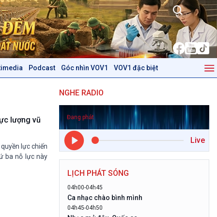
timedia
Podcast
Góc nhìn VOV1
VOV1 đặc biệt
Kinh tế
Nông nghiệp & Biển đảo
NGHE RADIO
Tin Kinh tế
Tin Nông nghiệp & Biển
Trước giờ mở cửa
đảo
Đang phát
Dòng chảy Kinh tế
Mùa vàng
ực lượng vũ
Sức sống hàng Việt
Biển đảo Việt Nam
Live
Khởi nghiệp
Tâm tình biên giới và hải
quyền lực chiến
Tuyên chiến với gian lận
đảo
ứ ba nỗ lực này
thương mại
Tìm hiểu biển, đảo Việt
LỊCH PHÁT SÓNG
Nam
04h00-04h45
Podcast
Góc nhìn VOV1
Ca nhạc chào bình mình
04h45-04h50
Bình luận