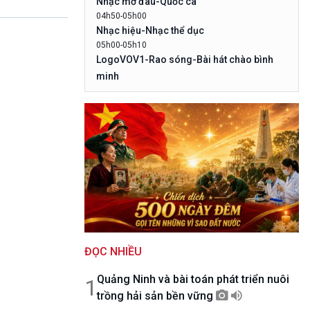
Nhạc mở đâu-Quốc ca
10 phút Sự kiện - Luận bàn
04h50-05h00
Câu chuyện thời sự
Nhạc hiệu-Nhạc thể dục
Dòng chảy sự kiện
05h00-05h10
Đối thoại
LogoVOV1-Rao sóng-Bài hát chào bình
Diễn đàn chủ nhật
minh
Chuyện đêm
05h10-05h20
Bản tin đầu ngày-Thời tiết
05h20-05h50
Mùa vàng
05h50-05h59
Quảng cáo
05h59-06h00
Nhạc top - Báo giờ
06h00-06h28
Thời sự sáng
06h28-06h30
ĐỌC NHIỀU
Quảng cáo
06h30-07h00
Quảng Ninh và bài toán phát triển nuôi
Quân đội nhân dân
1
trồng hải sản bền vững
07h00-08h30
Theo dòng Thời sự