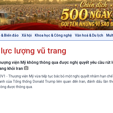
 & Biển đảo
Xã hội
Khoa học & Công nghệ
Văn hoá & Du lịch
Mul
Chính trị
Thế giới
 lực lượng vũ trang
Tin Chính trị
Tin thế giới
Chính phủ với người dân
Vấn đề quốc tế
Quốc hội với cử tri
Hồ sơ sự kiện quốc tế
hượng viện Mỹ không thông qua được nghị quyết yêu cầu rút l
Xây dựng đảng
Thế giới & Việt Nam
rang khỏi Iran
Đảng trong cuộc sống
Biên cương - Một dải vững
V1 - Thượng viện Mỹ vừa tiếp tục bác bỏ một nghị quyết nhằm hạn chế 
Nhận diện sự thật
bền
anh của Tổng thống Donald Trump liên quan đến Iran, đánh dấu lần th
Pháp luật và đời sống
ông được thông qua.
Văn hoá & Du lịch
Multimedia
Tin Văn hoá & Du lịch
Ảnh