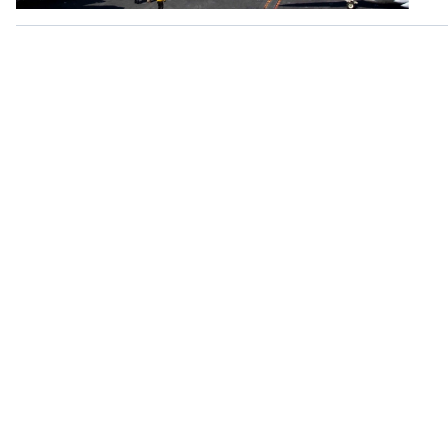
360 độ Sức khỏe
Kết nối công nghệ
Chuyển đổi Xanh
Sống chung với biến đổi
Tài nguyên và Môi trường
khí hậu
Chuyên gia của bạn
Xã hội chuyển động
Bước chân đến trường
VOV1 đặc biệt
Thanh âm ký sự
Chân dung cuộc sống
Các chương trình đặc biệt